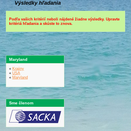
Výsledky hľadania
Podľa vašich kritérií neboli nájdené žiadne výsledky. Upravte
kritériá hľadania a skúste to znova.
Maryland
«
Krajiny
«
USA
«
Maryland
Sme členom