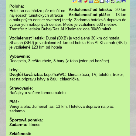
Poloha:
Vzdialenosť od letiska:
30 km
Hotel sa nachádza pár minút od
Vzdialenosť od pláže:
13 km
najlepších turistických atrakcií
a nákupných centier svetovej triedy. Zadarmo hotelová doprava do
vybraných nákupných centier. Metro je vzdialené 500 metrov.
Transfer z letiska Dubaj/Ras Al Khaimah: cca 30/80 minút
Vzdialenosť letísk:
Dubai (DXB) je vzdialené 30 km od hotela
Sharjah (SHJ) je vzdialené 51 km od hotela Ras Al Khaimah (RKT)
je vzdialené 123 km od hotela
Vybavenie:
Recepcia, 3 reštaurácie, 3 bary (z toho jeden pri bazéne).
Izby:
Dvojlôžková izba:
kúpeľňa/WC, klimatizácia, TV, telefón, trezor,
set na prípravu kávy a čaju, chladnička.
Stravovanie:
Raňajky a večere formou bufetu.
Pláž:
Verejná pláž Jumeirah asi 13 km. Hotelová doprava na pláž
zadarmo.
Športová ponuka:
Zadarmo:
fitness.
Zvláštnosti: