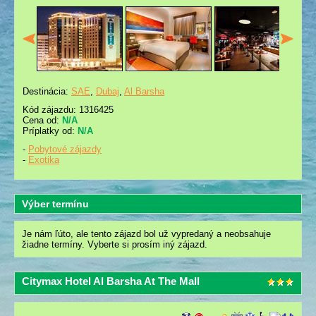
Destinácia:
SAE
,
Dubaj
,
Al Barsha
Kód zájazdu: 1316425
Cena od:
N/A
Príplatky od:
N/A
-
Pobytové zájazdy
-
Exotika
Výber termínu
Je nám ľúto, ale tento zájazd bol už vypredaný a neobsahuje
žiadne termíny. Vyberte si prosím iný zájazd.
Citymax Hotel Al Barsha At The Mall