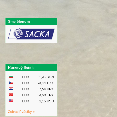
Sme členom
Kurzový lístok
EUR
1,96 BGN
EUR
24,21 CZK
EUR
7,54 HRK
EUR
54,93 TRY
EUR
1,15 USD
Zobraziť všetky »