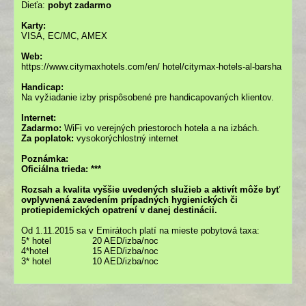
Dieťa:
pobyt zadarmo
Karty:
VISA, EC/MC, AMEX
Web:
https://www.citymaxhotels.com/en/ hotel/citymax-hotels-al-barsha
Handicap:
Na vyžiadanie izby prispôsobené pre handicapovaných klientov.
Internet:
Zadarmo:
WiFi vo verejných priestoroch hotela a na izbách.
Za poplatok:
vysokorýchlostný internet
Poznámka:
Oficiálna trieda: ***
Rozsah a kvalita vyššie uvedených služieb a aktivít môže byť
ovplyvnená zavedením prípadných hygienických či
protiepidemických opatrení v danej destinácii.
Od 1.11.2015 sa v Emirátoch platí na mieste pobytová taxa:
5* hotel 20 AED/izba/noc
4*hotel 15 AED/izba/noc
3* hotel 10 AED/izba/noc