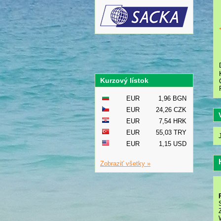
Kurzový lístok
EUR
1,96 BGN
EUR
24,26 CZK
EUR
7,54 HRK
EUR
55,03 TRY
EUR
1,15 USD
Zobraziť všetky »