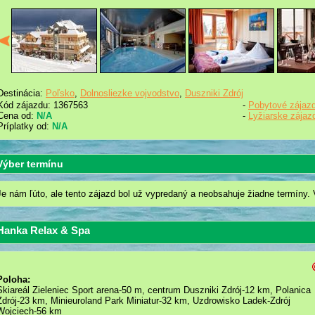
Destinácia:
Poľsko
,
Dolnosliezke vojvodstvo
,
Duszniki Zdrój
Kód zájazdu: 1367563
-
Pobytové zájaz
Cena od:
N/A
-
Lyžiarske zájaz
Príplatky od:
N/A
Výber termínu
Je nám ľúto, ale tento zájazd bol už vypredaný a neobsahuje žiadne termíny. 
Hanka Relax & Spa
Poloha:
Skiareál Zieleniec Sport arena-50 m, centrum Duszniki Zdrój-12 km, Polanica
Zdrój-23 km, Minieuroland Park Miniatur-32 km, Uzdrowisko Ladek-Zdrój
Wojciech-56 km