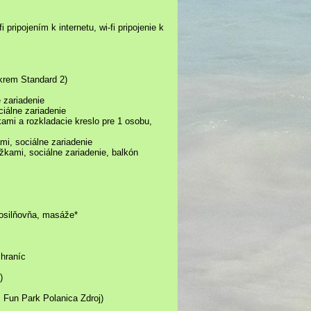
pripojením k internetu, wi-fi pripojenie k
 okrem Standard 2)
 zariadenie
iálne zariadenie
ami a rozkladacie kreslo pre 1 osobu,
i, sociálne zariadenie
kami, sociálne zariadenie, balkón
posilňovňa, masáže*
 hraníc
)
 Fun Park Polanica Zdroj)