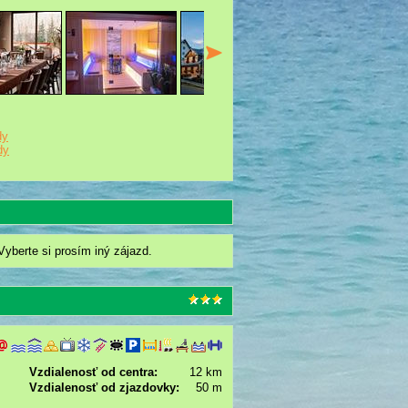
dy
dy
Vyberte si prosím iný zájazd.
Vzdialenosť od centra:
12 km
Vzdialenosť od zjazdovky:
50 m