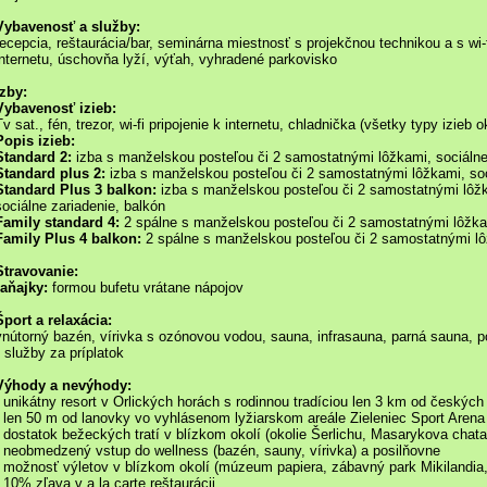
Vybavenosť a služby:
recepcia, reštaurácia/bar, seminárna miestnosť s projekčnou technikou a s wi-fi 
internetu, úschovňa lyží, výťah, vyhradené parkovisko
Izby:
Vybavenosť izieb:
Tv sat., fén, trezor, wi-fi pripojenie k internetu, chladnička (všetky typy izieb
Popis izieb:
Standard 2:
izba s manželskou posteľou či 2 samostatnými lôžkami, sociálne
Standard plus 2:
izba s manželskou posteľou či 2 samostatnými lôžkami, soc
Standard Plus 3 balkon:
izba s manželskou posteľou či 2 samostatnými lôžk
sociálne zariadenie, balkón
Family standard 4:
2 spálne s manželskou posteľou či 2 samostatnými lôžkam
Family Plus 4 balkon:
2 spálne s manželskou posteľou či 2 samostatnými lôž
Stravovanie:
raňajky:
formou bufetu vrátane nápojov
Šport a relaxácia:
vnútorný bazén, vírivka s ozónovou vodou, sauna, infrasauna, parná sauna, 
* služby za príplatok
Výhody a nevýhody:
- unikátny resort v Orlických horách s rodinnou tradíciou len 3 km od českých
- len 50 m od lanovky vo vyhlásenom lyžiarskom areále Zieleniec Sport Arena
- dostatok bežeckých tratí v blízkom okolí (okolie Šerlichu, Masarykova chata
- neobmedzený vstup do wellness (bazén, sauny, vírivka) a posilňovne
- možnosť výletov v blízkom okolí (múzeum papiera, zábavný park Mikilandia,
- 10% zľava v a la carte reštaurácii