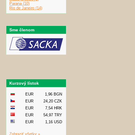
Parana (10)
Rio de Janeiro (14)
Sme členom
Kurzový lístok
EUR
1,96 BGN
EUR
24,20 CZK
EUR
7,54 HRK
EUR
54,97 TRY
EUR
1,16 USD
Zobraziť všetky »