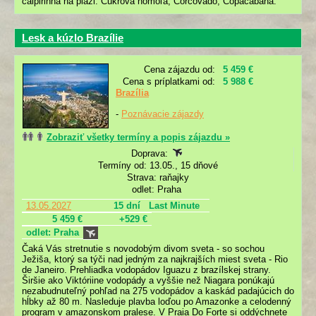
caipirinha na pláži. Cukrová homoľa, Corcovado, Copacabana.
Lesk a kúzlo Brazílie
Cena zájazdu od:
5 459 €
Cena s príplatkami od:
5 988 €
Brazília
-
Poznávacie zájazdy
Zobraziť všetky termíny a popis zájazdu »
Doprava:
Termíny od: 13.05., 15 dňové
Strava: raňajky
odlet: Praha
13.05.2027
15 dní
Last Minute
5 459 €
+529 €
odlet: Praha
Čaká Vás stretnutie s novodobým divom sveta - so sochou
Ježiša, ktorý sa týči nad jedným za najkrajších miest sveta - Rio
de Janeiro. Prehliadka vodopádov Iguazu z brazílskej strany.
Širšie ako Viktóriine vodopády a vyššie než Niagara ponúkajú
nezabudnuteľný pohľad na 275 vodopádov a kaskád padajúcich do
hĺbky až 80 m. Nasleduje plavba loďou po Amazonke a celodenný
program v amazonskom pralese. V Praia Do Forte si oddýchnete