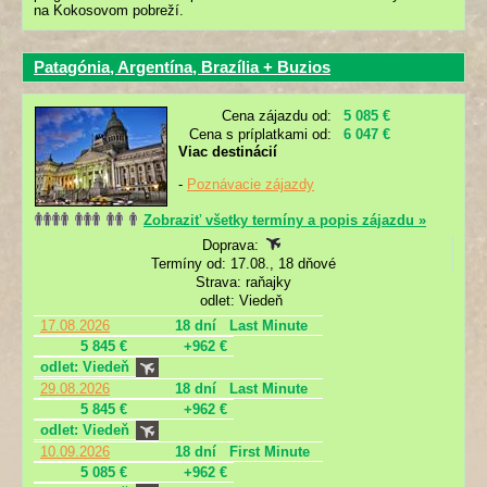
na Kokosovom pobreží.
Patagónia, Argentína, Brazília + Buzios
Cena zájazdu od:
5 085 €
Cena s príplatkami od:
6 047 €
Viac destinácií
-
Poznávacie zájazdy
Zobraziť všetky termíny a popis zájazdu »
Doprava:
Termíny od: 17.08., 18 dňové
Strava: raňajky
odlet: Viedeň
17.08.2026
18 dní
Last Minute
5 845 €
+962 €
odlet: Viedeň
29.08.2026
18 dní
Last Minute
5 845 €
+962 €
odlet: Viedeň
10.09.2026
18 dní
First Minute
5 085 €
+962 €