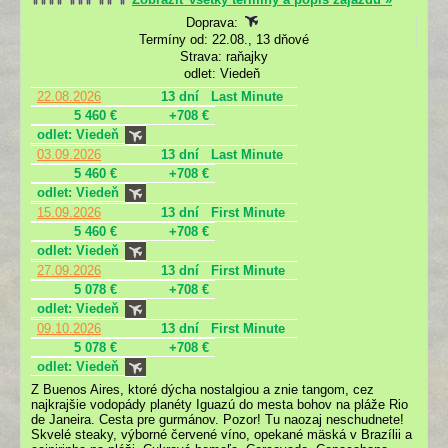
Doprava:
Termíny od: 22.08., 13 dňové
Strava: raňajky
odlet: Viedeň
22.08.2026
13 dní
Last Minute
5 460 €
+708 €
odlet: Viedeň
03.09.2026
13 dní
Last Minute
5 460 €
+708 €
odlet: Viedeň
15.09.2026
13 dní
First Minute
5 460 €
+708 €
odlet: Viedeň
27.09.2026
13 dní
First Minute
5 078 €
+708 €
odlet: Viedeň
09.10.2026
13 dní
First Minute
5 078 €
+708 €
odlet: Viedeň
Z Buenos Aires, ktoré dýcha nostalgiou a znie tangom, cez
najkrajšie vodopády planéty Iguazú do mesta bohov na pláže Rio
de Janeira. Cesta pre gurmánov. Pozor! Tu naozaj neschudnete!
Skvelé steaky, výborné červené víno, opekané mäská v Brazílii a