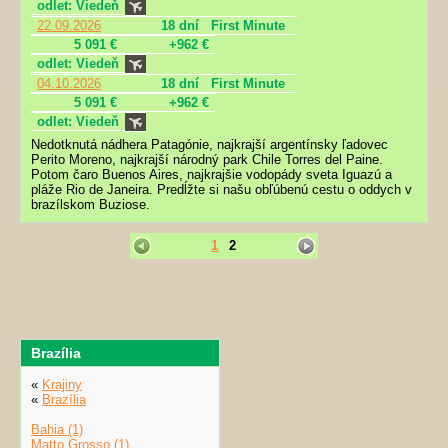
odlet: Viedeň
22.09.2026
18 dní
First Minute
5 091 €
+962 €
odlet: Viedeň
04.10.2026
18 dní
First Minute
5 091 €
+962 €
odlet: Viedeň
Nedotknutá nádhera Patagónie, najkrajší argentínsky ľadovec
Perito Moreno, najkrajší národný park Chile Torres del Paine.
Potom čaro Buenos Aires, najkrajšie vodopády sveta Iguazú a
pláže Rio de Janeira. Predĺžte si našu obľúbenú cestu o oddych v
brazílskom Buziose.
1
2
Brazília
«
Krajiny
«
Brazília
Bahia (1)
Matto Grosso (1)