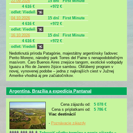
22.09.2026
15 dní
First Minute
4 616 €
+972 €
odlet: Viedeň
04.10.2026
15 dní
First Minute
4 616 €
+972 €
odlet: Viedeň
16.10.2026
15 dní
First Minute
4 616 €
+972 €
odlet: Viedeň
Nedotknutá príroda Patagónie, majestátny argentínsky ľadovec
Perito Moreno, národný park Torres del Paine s nenapodobiteľným
masívom. Čaro Buenos Aires znejúce tangom, exotické vodopády
Iguazu a Rio de Janeiro žijúce sambou. Obľúbený program v
novej, vynovenej podobe – jedna z najkrajších ciest v Južnej
Amerike vhodná aj pre začiatočníkov.
Argentína, Brazília a expedícia Pantanal
Cena zájazdu od:
5 078 €
Cena s príplatkami od:
5 786 €
Viac destinácií
-
Poznávacie zájazdy
Zobraziť všetky termíny a popis zájazdu »