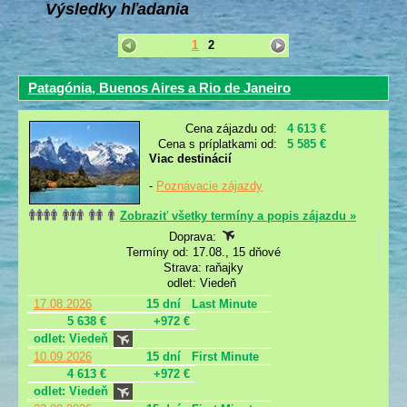
Výsledky hľadania
1
2
Patagónia, Buenos Aires a Rio de Janeiro
Cena zájazdu od:
4 613 €
Cena s príplatkami od:
5 585 €
Viac destinácií
-
Poznávacie zájazdy
Zobraziť všetky termíny a popis zájazdu »
Doprava:
Termíny od: 17.08., 15 dňové
Strava: raňajky
odlet: Viedeň
17.08.2026
15 dní
Last Minute
5 638 €
+972 €
odlet: Viedeň
10.09.2026
15 dní
First Minute
4 613 €
+972 €
odlet: Viedeň