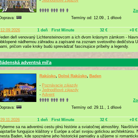
-
Jednodňové zájazdy
Zo
Doprava:
Termíny od: 12.09., 1 dňové
12.09.2026
1 deň
First Minute
32 €
+0 €
Jeden deň venovaný Lichtensteinovcom a ich dvom krásnym zámkom - hlavném
obklopené nádhernou záhradou a zapísané na zoznam svetového dedičstva
nami, pričom vaše kroky budú sprevádzať fascinujúce príbehy a legendy.
Bádenská adventná míľa
Rakúsko
,
Dolné Rakúsko
,
Baden
-
Poznávacie zájazdy
-
Jednodňové zájazdy
-
Advent
Zo
Doprava:
Termíny od: 29.11., 1 dňové
29.11.2026
1 deň
First Minute
32 €
+0 €
Vyberme sa na adventnú cestu plnú histórie a sviatočnej atmosféry. Navštívim
najstaršie fungujúce kláštory v Európe a očarí svojou gotickou architektúrou
mesta Baden, kde spoznáme jeho historické pamiatky a užijeme si romantick