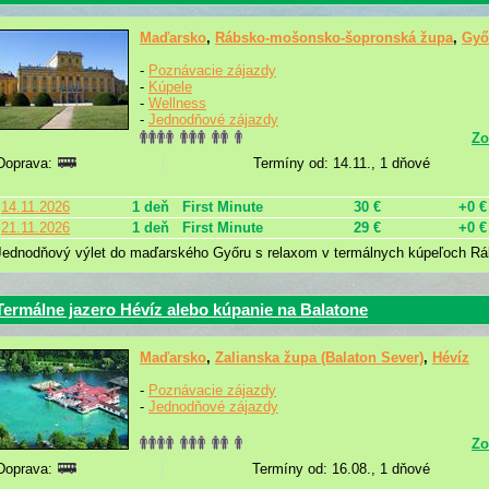
Maďarsko
,
Rábsko-mošonsko-šopronská župa
,
Győ
-
Poznávacie zájazdy
-
Kúpele
-
Wellness
-
Jednodňové zájazdy
Zo
Doprava:
Termíny od: 14.11., 1 dňové
14.11.2026
1 deň
First Minute
30 €
+0 €
21.11.2026
1 deň
First Minute
29 €
+0 €
Jednodňový výlet do maďarského Győru s relaxom v termálnych kúpeľoch Rá
Termálne jazero Hévíz alebo kúpanie na Balatone
Maďarsko
,
Zalianska župa (Balaton Sever)
,
Hévíz
-
Poznávacie zájazdy
-
Jednodňové zájazdy
Zo
Doprava:
Termíny od: 16.08., 1 dňové