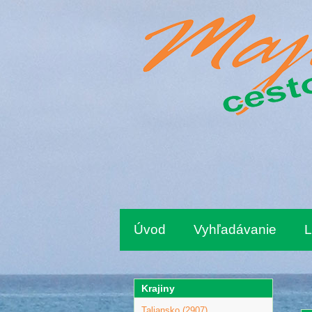
Úvod
Vyhľadávanie
L
Krajiny
Taliansko (2907)