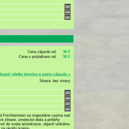
Cena zájazdu od:
30 €
Cena s príplatkami od:
30 €
braziť všetky termíny a popis zájazdu »
Strava: bez stravy
d Forchtenstein sa majestátne vypína nad
ké zbrane, umelecké diela a príbehy
 do sveta aristokracie, objaviť unikátnu
a okolitú krajinu.