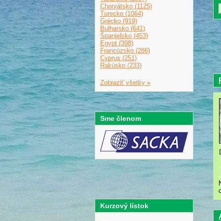
Chorvátsko (1125)
Turecko (1064)
Grécko (919)
Bulharsko (641)
Španielsko (453)
Egypt (398)
Francúzsko (286)
Cyprus (251)
Rakúsko (233)
Zobraziť všetky »
Sme členom
Kurzový lístok