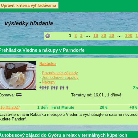
Výsledky hľadania
1
2
3
...
10
20
30
...
100
1
Prehliadka Viedne a nákupy v Parndorfe
Rakúsko
-
Poznávacie zájazdy
-
Jednodňové zájazdy
-
Nákupy
Zo
Doprava:
Termíny od: 16.01., 1 dňové
16.01.2027
1 deň
First Minute
28 €
+0 €
Navštívte s nami Rakúsku metropolu Viedeň a vychutnajte si úžasné novor
outlete Pandorf.
Autobusový zájazd do Győru a relax v termálnych kúpeľoch