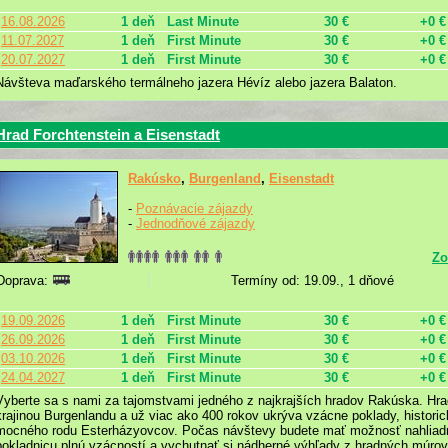
16.08.2026
1 deň
Last Minute
30 €
+0 €
11.07.2027
1 deň
First Minute
30 €
+0 €
20.07.2027
1 deň
First Minute
30 €
+0 €
Návšteva maďarského termálneho jazera Hévíz alebo jazera Balaton.
Hrad Forchtenstein a Eisenstadt
Rakúsko
,
Burgenland
,
Eisenstadt
-
Poznávacie zájazdy
-
Jednodňové zájazdy
Zo
Doprava:
Termíny od: 19.09., 1 dňové
19.09.2026
1 deň
First Minute
30 €
+0 €
26.09.2026
1 deň
First Minute
30 €
+0 €
03.10.2026
1 deň
First Minute
30 €
+0 €
24.04.2027
1 deň
First Minute
30 €
+0 €
Vyberte sa s nami za tajomstvami jedného z najkrajších hradov Rakúska. Hra
krajinou Burgenlandu a už viac ako 400 rokov ukrýva vzácne poklady, historic
mocného rodu Esterházyovcov. Počas návštevy budete mať možnosť nahliadnuť
pokladnicu plnú vzácností a vychutnať si nádherné výhľady z hradných múrov n