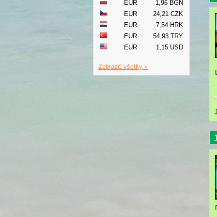
EUR
1,96 BGN
EUR
24,21 CZK
EUR
7,54 HRK
EUR
54,93 TRY
EUR
1,15 USD
Zobraziť všetky »