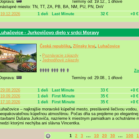
Doprava:
Termíny od: 19.12., 1 dňové
nástupné miesto: TN, TT, ZA, PB, BA, NM, PU, PN, DnV
19.12.2026
1 deň
Last Minute
32 €
+0 €
Luhačovice - Jurkovičovo dielo v srdci Moravy
Česká republika
,
Zlínsky kraj
,
Luhačovice
-
Poznávacie zájazdy
-
Jednodňové zájazdy
Zo
Doprava:
Termíny od: 29.08., 1 dňové
29.08.2026
1 deň
Last Minute
33 €
+0 €
19.09.2026
1 deň
First Minute
35 €
+0 €
17.10.2026
1 deň
First Minute
35 €
+0 €
Luhačovice – najkrajšie moravské kúpeľné mesto, preslávené liečivou vodou, 
neopakovateľnou kúpeľnou atmosférou. Počas dňa sa prejdeme po elegantnej 
stavbami Dušana Jurkoviča, nazrieme k miestnym pamiatkam a ochutnáme mi
medzi ktorými nechýba ani slávna Vincentka.
1
2
3
...
10
20
30
...
100
1