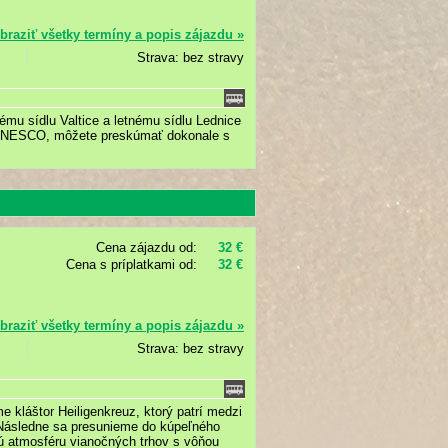
braziť všetky termíny a popis zájazdu »
Strava: bez stravy
u sídlu Valtice a letnému sídlu Lednice
 UNESCO, môžete preskúmať dokonale s
Cena zájazdu od:
32 €
Cena s príplatkami od:
32 €
braziť všetky termíny a popis zájazdu »
Strava: bez stravy
e kláštor Heiligenkreuz, ktorý patrí medzi
. Následne sa presunieme do kúpeľného
ú atmosféru vianočných trhov s vôňou