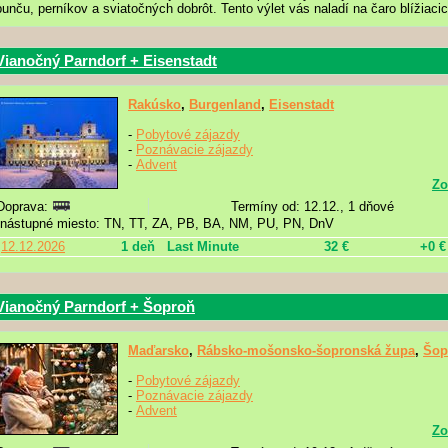
punču, perníkov a sviatočných dobrôt. Tento výlet vás naladí na čaro blížiaci
Vianočný Parndorf + Eisenstadt
Rakúsko
,
Burgenland
,
Eisenstadt
-
Pobytové zájazdy
-
Poznávacie zájazdy
-
Advent
Zo
Doprava:
Termíny od: 12.12., 1 dňové
nástupné miesto: TN, TT, ZA, PB, BA, NM, PU, PN, DnV
12.12.2026
1 deň
Last Minute
32 €
+0 €
Vianočný Parndorf + Šoproň
Maďarsko
,
Rábsko-mošonsko-šopronská župa
,
Šop
-
Pobytové zájazdy
-
Poznávacie zájazdy
-
Advent
Zo