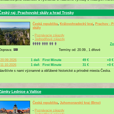
Český raj: Prachovské skály a hrad Trosky
Česká republika
,
Královohradecký kraj
,
Prachov - 
skály
-
Poznávacie zájazdy
-
Jednodňové zájazdy
Zo
Doprava:
Termíny od: 20.09., 1 dňové
20.09.2026
1 deň
First Minute
49 €
+0 €
11.10.2026
1 deň
First Minute
31 €
+0 €
Navštívte s nami významné a obľúbené historické a prírodné miesta Česka.
Zámky Lednice a Valtice
Česká republika
,
Juhomoravský kraj (Brno)
-
Poznávacie zájazdy