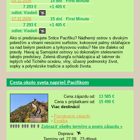
03.11.2026
15 dní
First Minute
7 293 €
+1 405 €
odlet: Viedeň
17.11.2026
15 dní
First Minute
7 293 €
+1 405 €
odlet: Viedeň
Ako si predstavujete Srdce Pacifiku? Nádherný ostrov s divokým
pobrežím a vlnami nesúcimi surfistov, kokosové palmy skláňajúce
sa nad bielym pieskom a tyrkysovou vodou? Nie ste ďaleko od
pravdy. Havaj aj Samojské ostrovy sú dokonalým stelesnením
takejto predstavy. Zelená džungľa schádzajúca až takmer do
teplých vôd Tichého oceánu, vlny, úžasný podmorský život,
sopky a polynézske tradície a spôsob života.
Cesta okolo sveta naprieč Pacifikom
Cena zájazdu od:
13 585 €
Cena s príplatkami od:
15 490 €
Viac destinácií
-
Poznávacie zájazdy
-
Exotika
Zobraziť všetky termíny a popis zájazdu »
Doprava:
Termíny od: 27.09., 23 dňové