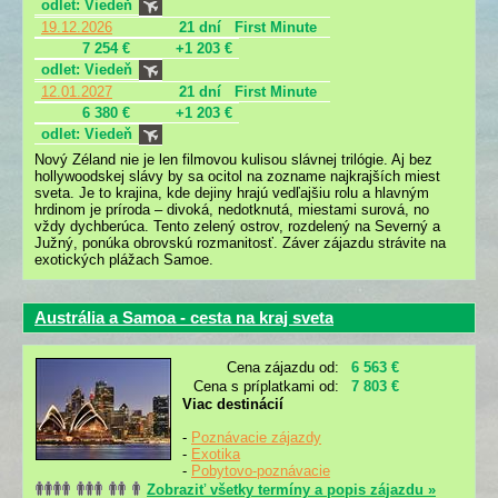
odlet: Viedeň
19.12.2026
21 dní
First Minute
7 254 €
+1 203 €
odlet: Viedeň
12.01.2027
21 dní
First Minute
6 380 €
+1 203 €
odlet: Viedeň
Nový Zéland nie je len filmovou kulisou slávnej trilógie. Aj bez
hollywoodskej slávy by sa ocitol na zozname najkrajších miest
sveta. Je to krajina, kde dejiny hrajú vedľajšiu rolu a hlavným
hrdinom je príroda – divoká, nedotknutá, miestami surová, no
vždy dychberúca. Tento zelený ostrov, rozdelený na Severný a
Južný, ponúka obrovskú rozmanitosť. Záver zájazdu strávite na
exotických plážach Samoe.
Austrália a Samoa - cesta na kraj sveta
Cena zájazdu od:
6 563 €
Cena s príplatkami od:
7 803 €
Viac destinácií
-
Poznávacie zájazdy
-
Exotika
-
Pobytovo-poznávacie
Zobraziť všetky termíny a popis zájazdu »