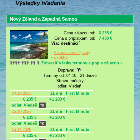
Výsledky hľadania
Nový Zéland a Západná Samoa
Cena zájazdu od:
6 235 €
Cena s príplatkami od:
7 438 €
Viac destinácií
-
Poznávacie zájazdy
-
Exotika
Zobraziť všetky termíny a popis zájazdu »
Doprava:
Termíny od: 04.10., 21 dňové
Strava: raňajky
odlet: Viedeň
04.10.2026
21 dní
First Minute
6 235 €
+1 203 €
odlet: Viedeň
25.10.2026
21 dní
First Minute
6 235 €
+1 203 €
odlet: Viedeň
15.11.2026
21 dní
First Minute
6 235 €
+1 203 €