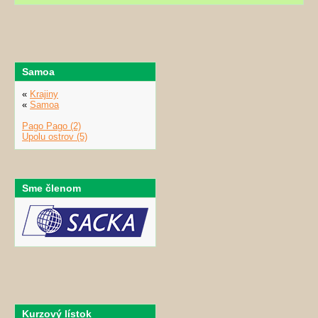
Samoa
«
Krajiny
«
Samoa
Pago Pago (2)
Upolu ostrov (5)
Sme členom
Kurzový lístok