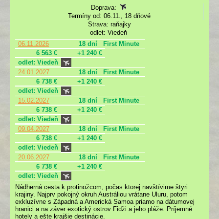
Doprava:
Termíny od: 06.11., 18 dňové
Strava: raňajky
odlet: Viedeň
06.11.2026
18 dní
First Minute
6 563 €
+1 240 €
odlet: Viedeň
24.01.2027
18 dní
First Minute
6 738 €
+1 240 €
odlet: Viedeň
15.02.2027
18 dní
First Minute
6 738 €
+1 240 €
odlet: Viedeň
09.04.2027
18 dní
First Minute
6 738 €
+1 240 €
odlet: Viedeň
20.06.2027
18 dní
First Minute
6 738 €
+1 240 €
odlet: Viedeň
Nádherná cesta k protinožcom, počas ktorej navštívime štyri
krajiny. Najprv pokojný okruh Austráliou vrátane Uluru, potom
exkluzívne s Západná a Americká Samoa priamo na dátumovej
hranici a na záver exotický ostrov Fidži a jeho pláže. Príjemné
hotely a ešte krajšie destinácie.