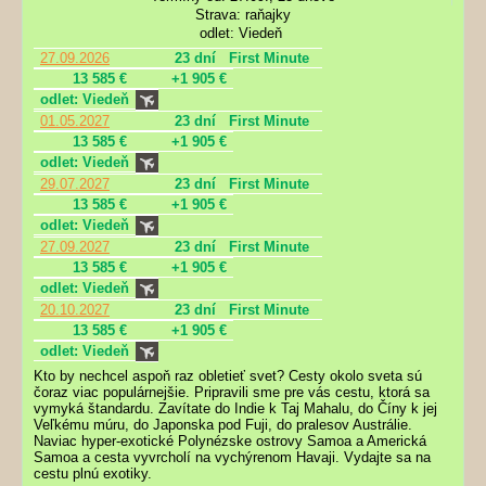
Strava: raňajky
odlet: Viedeň
27.09.2026
23 dní
First Minute
13 585 €
+1 905 €
odlet: Viedeň
01.05.2027
23 dní
First Minute
13 585 €
+1 905 €
odlet: Viedeň
29.07.2027
23 dní
First Minute
13 585 €
+1 905 €
odlet: Viedeň
27.09.2027
23 dní
First Minute
13 585 €
+1 905 €
odlet: Viedeň
20.10.2027
23 dní
First Minute
13 585 €
+1 905 €
odlet: Viedeň
Kto by nechcel aspoň raz obletieť svet? Cesty okolo sveta sú
čoraz viac populárnejšie. Pripravili sme pre vás cestu, ktorá sa
vymyká štandardu. Zavítate do Indie k Taj Mahalu, do Číny k jej
Veľkému múru, do Japonska pod Fuji, do pralesov Austrálie.
Naviac hyper-exotické Polynézske ostrovy Samoa a Americká
Samoa a cesta vyvrcholí na vychýrenom Havaji. Vydajte sa na
cestu plnú exotiky.