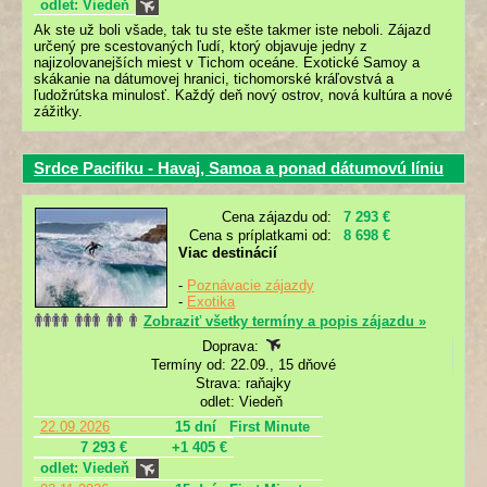
odlet: Viedeň
Ak ste už boli všade, tak tu ste ešte takmer iste neboli. Zájazd
určený pre scestovaných ľudí, ktorý objavuje jedny z
najizolovanejších miest v Tichom oceáne. Exotické Samoy a
skákanie na dátumovej hranici, tichomorské kráľovstvá a
ľudožrútska minulosť. Každý deň nový ostrov, nová kultúra a nové
zážitky.
Srdce Pacifiku - Havaj, Samoa a ponad dátumovú líniu
Cena zájazdu od:
7 293 €
Cena s príplatkami od:
8 698 €
Viac destinácií
-
Poznávacie zájazdy
-
Exotika
Zobraziť všetky termíny a popis zájazdu »
Doprava:
Termíny od: 22.09., 15 dňové
Strava: raňajky
odlet: Viedeň
22.09.2026
15 dní
First Minute
7 293 €
+1 405 €
odlet: Viedeň