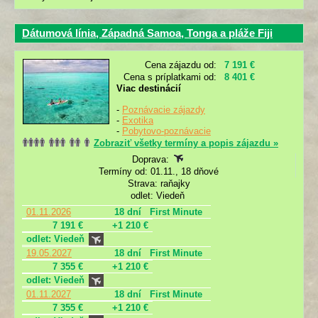
Dátumová línia, Západná Samoa, Tonga a pláže Fiji
Cena zájazdu od:
7 191 €
Cena s príplatkami od:
8 401 €
Viac destinácií
-
Poznávacie zájazdy
-
Exotika
-
Pobytovo-poznávacie
Zobraziť všetky termíny a popis zájazdu »
Doprava:
Termíny od: 01.11., 18 dňové
Strava: raňajky
odlet: Viedeň
01.11.2026
18 dní
First Minute
7 191 €
+1 210 €
odlet: Viedeň
19.05.2027
18 dní
First Minute
7 355 €
+1 210 €
odlet: Viedeň
01.11.2027
18 dní
First Minute
7 355 €
+1 210 €