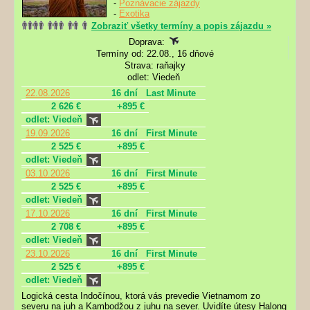
-
Poznávacie zájazdy
-
Exotika
Zobraziť všetky termíny a popis zájazdu »
Doprava:
Termíny od: 22.08., 16 dňové
Strava: raňajky
odlet: Viedeň
22.08.2026
16 dní
Last Minute
2 626 €
+895 €
odlet: Viedeň
19.09.2026
16 dní
First Minute
2 525 €
+895 €
odlet: Viedeň
03.10.2026
16 dní
First Minute
2 525 €
+895 €
odlet: Viedeň
17.10.2026
16 dní
First Minute
2 708 €
+895 €
odlet: Viedeň
23.10.2026
16 dní
First Minute
2 525 €
+895 €
odlet: Viedeň
Logická cesta Indočínou, ktorá vás prevedie Vietnamom zo
severu na juh a Kambodžou z juhu na sever. Uvidíte útesy Halong