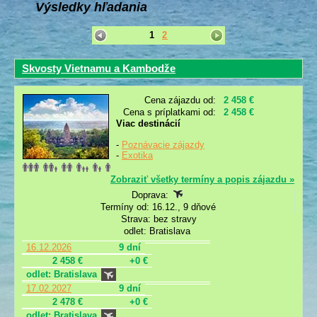
Výsledky hľadania
1
2
Skvosty Vietnamu a Kambodže
Cena zájazdu od:
2 458 €
Cena s príplatkami od:
2 458 €
Viac destinácií
-
Poznávacie zájazdy
-
Exotika
Zobraziť všetky termíny a popis zájazdu »
Doprava:
Termíny od: 16.12., 9 dňové
Strava: bez stravy
odlet: Bratislava
16.12.2026
9 dní
2 458 €
+0 €
odlet: Bratislava
17.02.2027
9 dní
2 478 €
+0 €
odlet: Bratislava