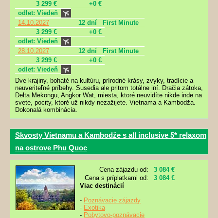
3 299 €
+0 €
odlet: Viedeň
14.10.2027
12 dní
First Minute
3 299 €
+0 €
odlet: Viedeň
28.10.2027
12 dní
First Minute
3 299 €
+0 €
odlet: Viedeň
Dve krajiny, bohaté na kultúru, prírodné krásy, zvyky, tradície a
neuveriteľné príbehy. Susedia ale pritom totálne iní. Dračia zátoka,
Delta Mekongu, Angkor Wat, miesta, ktoré neuvidíte nikde inde na
svete, pocity, ktoré už nikdy nezažijete. Vietnama a Kambodža.
Dokonalá kombinácia.
Skvosty Vietnamu a Kambodže s all inclusive 5* relaxom
na ostrove Phu Quoc
Cena zájazdu od:
3 084 €
Cena s príplatkami od:
3 084 €
Viac destinácií
-
Poznávacie zájazdy
-
Exotika
-
Pobytovo-poznávacie