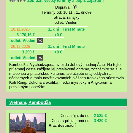
Zobraziť všetky termíny a popis zájazdu »
Doprava:
Termíny od: 18.11., 11 dňové
Strava: raňajky
odlet: Viedeň
18.11.2026
11 dní
First Minute
3 170,16 €
+0 €
odlet: Viedeň
28.12.2026
11 dní
First Minute
3 299 €
+0 €
odlet: Viedeň
Kambodža. Vychádzajúca hviezda Juhovýchodnej Ázie. Na tejto
príjemnej ceste zažijete jej preslávené chrámy, zoznámite sa s jej
malebnou a priateľskou kultúrou, ale užijete si aj oddych na
nádherných a málo navštevovaných plážach tropického súostrovia
Koh Rong. Dokonalá exotika medzi mystickým Angkorom a
posvätným pobrežím.
Vietnam, Kambodža
Cena zájazdu od:
2 525 €
Cena s príplatkami od:
3 420 €
Viac destinácií