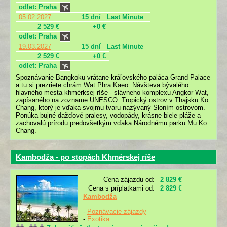
odlet: Praha
05.02.2027
15 dní
Last Minute
2 529 €
+0 €
odlet: Praha
19.03.2027
15 dní
Last Minute
2 529 €
+0 €
odlet: Praha
Spoznávanie Bangkoku vrátane kráľovského paláca Grand Palace
a tu si prezriete chrám Wat Phra Kaeo. Návšteva bývalého
hlavného mesta khmérksej ríše - slávneho komplexu Angkor Wat,
zapísaného na zozname UNESCO. Tropický ostrov v Thajsku Ko
Chang, ktorý je vďaka svojmu tvaru nazývaný Sloním ostrovom.
Ponúka bujné dažďové pralesy, vodopády, krásne biele pláže a
zachovalú prírodu predovšetkým vďaka Národnému parku Mu Ko
Chang.
Kambodža - po stopách Khmérskej ríše
Cena zájazdu od:
2 829 €
Cena s príplatkami od:
2 829 €
Kambodža
-
Poznávacie zájazdy
-
Exotika