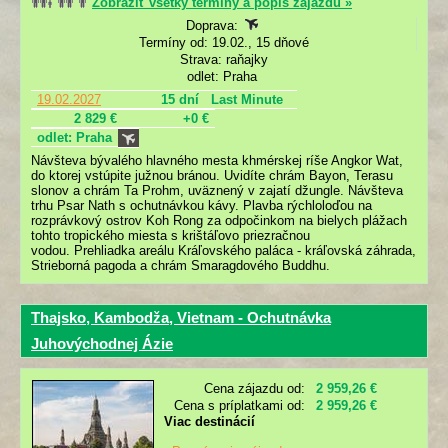
Zobraziť všetky termíny a popis zájazdu »
Doprava:
Termíny od: 19.02., 15 dňové
Strava: raňajky
odlet: Praha
19.02.2027
15 dní
Last Minute
2 829 €
+0 €
odlet: Praha
Návšteva bývalého hlavného mesta khmérskej ríše Angkor Wat,
do ktorej vstúpite južnou bránou. Uvidíte chrám Bayon, Terasu
slonov a chrám Ta Prohm, uväznený v zajatí džungle. Návšteva
trhu Psar Nath s ochutnávkou kávy. Plavba rýchloloďou na
rozprávkový ostrov Koh Rong za odpočinkom na bielych plážach
tohto tropického miesta s krištáľovo priezračnou
vodou. Prehliadka areálu Kráľovského paláca - kráľovská záhrada,
Strieborná pagoda a chrám Smaragdového Buddhu.
Thajsko, Kambodža, Vietnam - Ochutnávka
Juhovýchodnej Ázie
Cena zájazdu od:
2 959,26 €
Cena s príplatkami od:
2 959,26 €
Viac destinácií