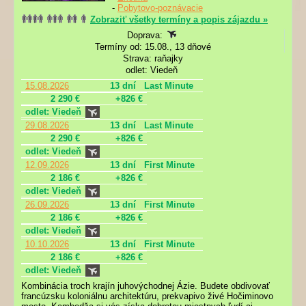
-
Pobytovo-poznávacie
Zobraziť všetky termíny a popis zájazdu »
Doprava:
Termíny od: 15.08., 13 dňové
Strava: raňajky
odlet: Viedeň
15.08.2026
13 dní
Last Minute
2 290 €
+826 €
odlet: Viedeň
29.08.2026
13 dní
Last Minute
2 290 €
+826 €
odlet: Viedeň
12.09.2026
13 dní
First Minute
2 186 €
+826 €
odlet: Viedeň
26.09.2026
13 dní
First Minute
2 186 €
+826 €
odlet: Viedeň
10.10.2026
13 dní
First Minute
2 186 €
+826 €
odlet: Viedeň
Kombinácia troch krajín juhovýchodnej Ázie. Budete obdivovať
francúzsku koloniálnu architektúru, prekvapivo živé Hočiminovo