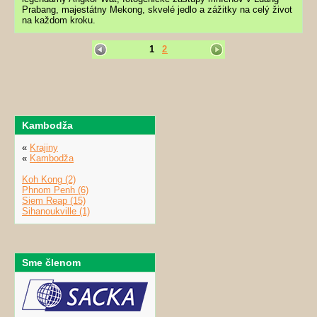
Prabang, majestátny Mekong, skvelé jedlo a zážitky na celý život
na každom kroku.
1
2
Kambodža
«
Krajiny
«
Kambodža
Koh Kong (2)
Phnom Penh (6)
Siem Reap (15)
Sihanoukville (1)
Sme členom