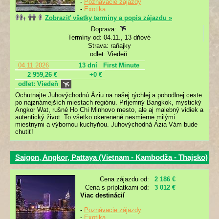
-
Poznávacie zájazdy
-
Exotika
Zobraziť všetky termíny a popis zájazdu »
Doprava:
Termíny od: 04.11., 13 dňové
Strava: raňajky
odlet: Viedeň
04.11.2026
13 dní
First Minute
2 959,26 €
+0 €
odlet: Viedeň
Ochutnajte Juhovýchodnú Áziu na našej rýchlej a pohodlnej ceste
po najznámejších miestach regiónu. Príjemný Bangkok, mystický
Angkor Wat, rušné Ho Chi Minhovo mesto, ale aj malebný vidiek a
autentický život. To všetko okerenené nesmierne milými
miestnymi a výbornou kuchyňou. Juhovýchodná Ázia Vám bude
chutiť!
Saigon, Angkor, Pattaya (Vietnam - Kambodža - Thajsko)
Cena zájazdu od:
2 186 €
Cena s príplatkami od:
3 012 €
Viac destinácií
-
Poznávacie zájazdy
-
Exotika