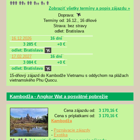
Zobraziť všetky termíny a popis zájazdu »
Doprava:
Termíny od: 16.12., 16 dňové
Strava: bez stravy
odlet: Bratislava
16.12.2026
16 dní
3 285 €
+0 €
odlet: Bratislava
17.02.2027
16 dní
3 084 €
+0 €
odlet: Bratislava
15-dňový zájazd do Kambodže Vietnamu s oddychom na plážach
vietnamského Phu Quocu.
Kambodža - Angkor Wat a posvätné pobrežie
Cena zájazdu od:
3 170,16 €
Cena s príplatkami od:
3 170,16 €
Kambodža
-
Poznávacie zájazdy
-
Exotika