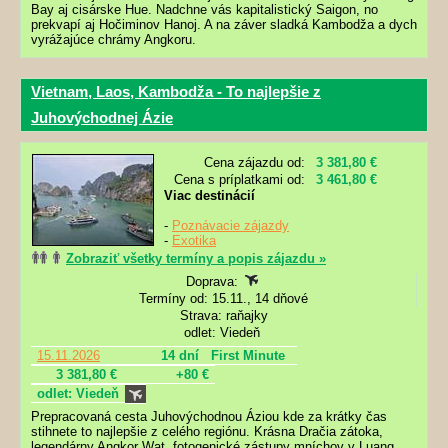
Bay aj cisárske Hue. Nadchne vás kapitalistický Saigon, no
prekvapí aj Hočiminov Hanoj. A na záver sladká Kambodža a dych
vyrážajúce chrámy Angkoru.
Vietnam, Laos, Kambodža - To najlepšie z
Juhovýchodnej Ázie
Cena zájazdu od:
3 381,80 €
Cena s príplatkami od:
3 461,80 €
Viac destinácií
-
Poznávacie zájazdy
-
Exotika
Zobraziť všetky termíny a popis zájazdu »
Doprava:
Termíny od: 15.11., 14 dňové
Strava: raňajky
odlet: Viedeň
15.11.2026
14 dní
First Minute
3 381,80 €
+80 €
odlet: Viedeň
Prepracovaná cesta Juhovýchodnou Áziou kde za krátky čas
stihnete to najlepšie z celého regiónu. Krásna Dračia zátoka,
legendárny Angkor Wat, fotogenické zástupy mníchov v Luang