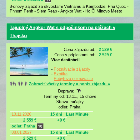
8-dňový zájazd za skvostami Vietnamu a Kambodže. Phu Quoc -
Phnom Penh - Siem Reap - Angkor Wat - Ho Či Minovo Mesto
Tajuplný Angkor Wat s odpočinkom na plážach v
Thajsku
Cena zájazdu od:
2 529 €
Cena s príplatkami od:
2 529 €
Viac destinácií
-
Poznávacie zájazdy
-
Exotika
-
Pobytovo-poznávacie
Zobraziť všetky termíny a popis zájazdu »
Doprava:
Termíny od: 13.11., 15 dňové
Strava: raňajky
odlet: Praha
13.11.2026
15 dní
Last Minute
2 559 €
+0 €
odlet: Praha
08.01.2027
15 dní
Last Minute
2 529 €
+0 €