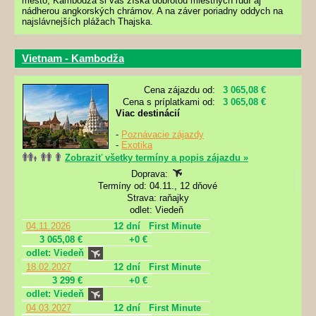
mesto, Kambodža si vás získa dobrotou miestnych ľudí aj
nádherou angkorských chrámov. A na záver poriadny oddych na
najslávnejších plážach Thajska.
Vietnam - Kambodža
Cena zájazdu od:
3 065,08 €
Cena s príplatkami od:
3 065,08 €
Viac destinácií
-
Poznávacie zájazdy
-
Exotika
Zobraziť všetky termíny a popis zájazdu »
Doprava:
Termíny od: 04.11., 12 dňové
Strava: raňajky
odlet: Viedeň
04.11.2026
12 dní
First Minute
3 065,08 €
+0 €
odlet: Viedeň
18.02.2027
12 dní
First Minute
3 299 €
+0 €
odlet: Viedeň
04.03.2027
12 dní
First Minute