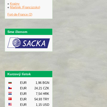
«
Krajiny
«
Martinik (Francúzsko)
Fort-de-France (2)
Sme členom
Kurzový lístok
EUR
1,96 BGN
EUR
24,21 CZK
EUR
7,54 HRK
EUR
54,93 TRY
EUR
1,15 USD