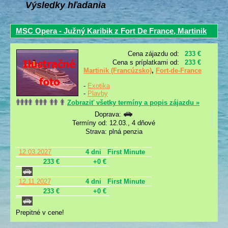
Výsledky hľadania
MSC Opera - Južný Karibik z Fort De France, Martinik
Cena zájazdu od:
233 €
Cena s príplatkami od:
233 €
Martinik (Francúzsko)
,
Fort-de-France
-
Exotika
-
Plavby
Zobraziť všetky termíny a popis zájazdu »
Doprava:
Termíny od: 12.03., 4 dňové
Strava: plná penzia
12.03.2027
4 dni
First Minute
233 €
+0 €
12.11.2027
4 dni
First Minute
233 €
+0 €
Prepitné v cene!