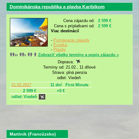
Dominikánska republika a plavba Karibikom
Cena zájazdu od:
2 599 €
Cena s príplatkami od:
2 599 €
Viac destinácií
-
Poznávacie zájazdy
-
Exotika
-
Plavby
Zobraziť všetky termíny a popis zájazdu »
Doprava:
Termíny od: 21.02., 11 dňové
Strava: plná penzia
odlet: Viedeň
21.02.2027
11 dní
First Minute
2 599 €
+0 €
odlet: Viedeň
Martinik (Francúzsko)