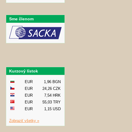
Sme členom
Kurzový lístok
EUR
1,96 BGN
EUR
24,26 CZK
EUR
7,54 HRK
EUR
55,03 TRY
EUR
1,15 USD
Zobraziť všetky »