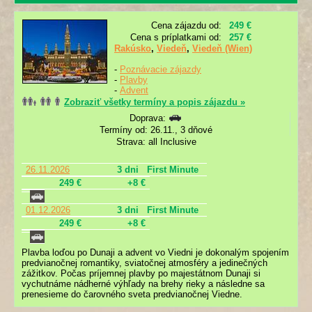
Cena zájazdu od:
249 €
Cena s príplatkami od:
257 €
Rakúsko
,
Viedeň
,
Viedeň (Wien)
-
Poznávacie zájazdy
-
Plavby
-
Advent
Zobraziť všetky termíny a popis zájazdu »
Doprava:
Termíny od: 26.11., 3 dňové
Strava: all Inclusive
26.11.2026
3 dni
First Minute
249 €
+8 €
01.12.2026
3 dni
First Minute
249 €
+8 €
Plavba loďou po Dunaji a advent vo Viedni je dokonalým spojením
predvianočnej romantiky, sviatočnej atmosféry a jedinečných
zážitkov. Počas príjemnej plavby po majestátnom Dunaji si
vychutnáme nádherné výhľady na brehy rieky a následne sa
prenesieme do čarovného sveta predvianočnej Viedne.