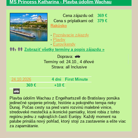
MS Princess Katharina - Plavba údolím Wachau
Cena zájazdu od:
369 €
Cena s príplatkami od:
379 €
Rakúsko
-
Poznávacie zájazdy
-
Plavby
-
Eurovíkendy
Zobraziť všetky termíny a popis zájazdu »
Doprava:
Termíny od: 24.10., 4 dňové
Strava: all Inclusive
24.10.2026
4 dni
First Minute
369 €
+10 €
Plavba údolím Wachau z Engelhartszell do Bratislavy ponúka
jedinečné spojenie prírody, histórie a pokojného tempa rieky
Dunaj. Počas cesty sa pred vami rozvinú malebné vinice,
stredoveké mestečká a ikonické pamiatky, ktoré robia z tohto
regiónu jednu z najkrajších častí Európy. Každý moment na
palube prináša nový pohľad, ktorý stojí za zastavenie a ešte viac
za zapamätanie.