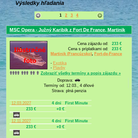
Výsledky hľadania
1
2
3
4
MSC Opera - Južný Karibik z Fort De France, Martinik
Cena zájazdu od:
233 €
Cena s príplatkami od:
233 €
Martinik (Francúzsko)
,
Fort-de-France
-
Exotika
-
Plavby
Zobraziť všetky termíny a popis zájazdu »
Doprava:
Termíny od: 12.03., 4 dňové
Strava: plná penzia
12.03.2027
4 dni
First Minute
233 €
+0 €
12.11.2027
4 dni
First Minute
233 €
+0 €