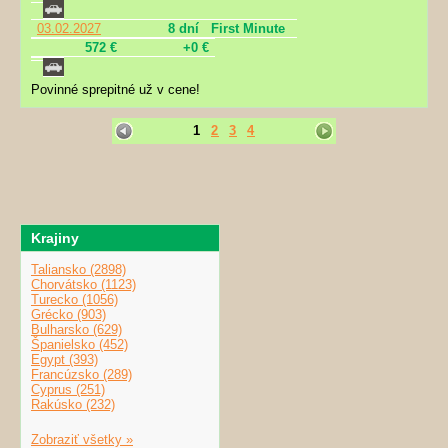
03.02.2027
8 dní
First Minute
572 €
+0 €
Povinné sprepitné už v cene!
1
2
3
4
Krajiny
Taliansko (2898)
Chorvátsko (1123)
Turecko (1056)
Grécko (903)
Bulharsko (629)
Španielsko (452)
Egypt (393)
Francúzsko (289)
Cyprus (251)
Rakúsko (232)
Zobraziť všetky »