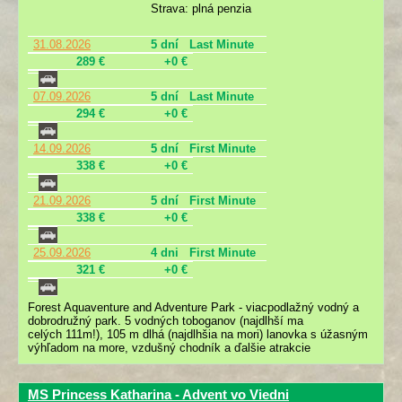
Strava: plná penzia
31.08.2026
5 dní
Last Minute
289 €
+0 €
07.09.2026
5 dní
Last Minute
294 €
+0 €
14.09.2026
5 dní
First Minute
338 €
+0 €
21.09.2026
5 dní
First Minute
338 €
+0 €
25.09.2026
4 dni
First Minute
321 €
+0 €
Forest Aquaventure and Adventure Park - viacpodlažný vodný a
dobrodružný park. 5 vodných toboganov (najdlhší ma
celých 111m!), 105 m dlhá (najdlhšia na mori) lanovka s úžasným
výhľadom na more, vzdušný chodník a ďalšie atrakcie
MS Princess Katharina - Advent vo Viedni