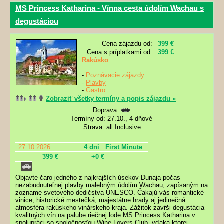
MS Princess Katharina - Vínna cesta údolím Wachau s
degustáciou
Cena zájazdu od:
399 €
Cena s príplatkami od:
399 €
Rakúsko
-
Poznávacie zájazdy
-
Plavby
-
Gastro
Zobraziť všetky termíny a popis zájazdu »
Doprava:
Termíny od: 27.10., 4 dňové
Strava: all Inclusive
27.10.2026
4 dni
First Minute
399 €
+0 €
Objavte čaro jedného z najkrajších úsekov Dunaja počas
nezabudnuteľnej plavby malebným údolím Wachau, zapísaným na
zozname svetového dedičstva UNESCO. Čakajú vás romantické
vinice, historické mestečká, majestátne hrady aj jedinečná
atmosféra rakúskeho vinárskeho kraja. Zážitok zavŕši degustácia
kvalitných vín na palube riečnej lode MS Princess Katharina v
spolupráci so spoločnosťou Wine Lovers Club, vďaka ktorej