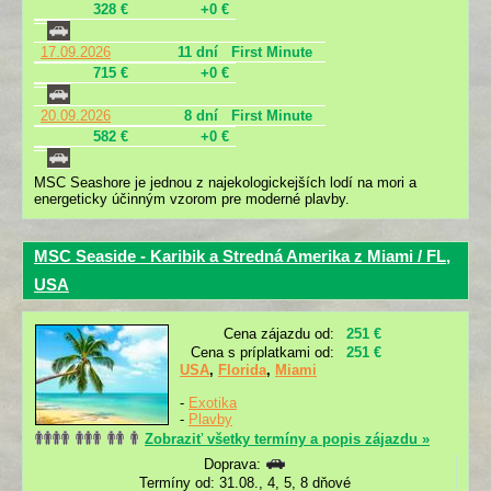
328 €
+0 €
17.09.2026
11 dní
First Minute
715 €
+0 €
20.09.2026
8 dní
First Minute
582 €
+0 €
MSC Seashore je jednou z najekologickejších lodí na mori a
energeticky účinným vzorom pre moderné plavby.
MSC Seaside - Karibik a Stredná Amerika z Miami / FL,
USA
Cena zájazdu od:
251 €
Cena s príplatkami od:
251 €
USA
,
Florida
,
Miami
-
Exotika
-
Plavby
Zobraziť všetky termíny a popis zájazdu »
Doprava:
Termíny od: 31.08., 4, 5, 8 dňové