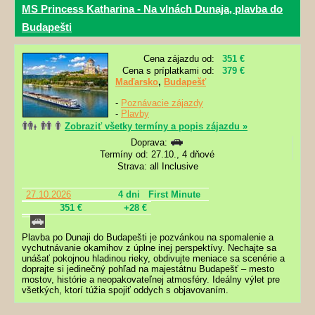
MS Princess Katharina - Na vlnách Dunaja, plavba do
Budapešti
Cena zájazdu od:
351 €
Cena s príplatkami od:
379 €
Maďarsko
,
Budapešť
-
Poznávacie zájazdy
-
Plavby
Zobraziť všetky termíny a popis zájazdu »
Doprava:
Termíny od: 27.10., 4 dňové
Strava: all Inclusive
27.10.2026
4 dni
First Minute
351 €
+28 €
Plavba po Dunaji do Budapešti je pozvánkou na spomalenie a
vychutnávanie okamihov z úplne inej perspektívy. Nechajte sa
unášať pokojnou hladinou rieky, obdivujte meniace sa scenérie a
doprajte si jedinečný pohľad na majestátnu Budapešť – mesto
mostov, histórie a neopakovateľnej atmosféry. Ideálny výlet pre
všetkých, ktorí túžia spojiť oddych s objavovaním.