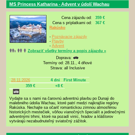
MS Princess Katharina - Advent v údolí Wachau
Cena zájazdu od:
359 €
Cena s príplatkami od:
367 €
Rakúsko
-
Poznávacie zájazdy
-
Plavby
-
Advent
Zobraziť všetky termíny a popis zájazdu »
Doprava:
Termíny od: 28.11., 4 dňové
Strava: all Inclusive
28.11.2026
4 dni
First Minute
359 €
+8 €
Vydajte sa s nami na čarovnú adventnú plavbu po Dunaji do
malebného údolia Wachau, ktoré patrí medzi najkrajšie regióny
Rakúska. Nechajte sa očariť romantickou zimnou atmosférou
historických mestečiek, vôňou vianočných špecialít a jedinečnými
adventnými trhmi, ktoré na pozadí viníc, hradov a kláštorov
vytvárajú nezabudnuteľný sviatočný zážitok.