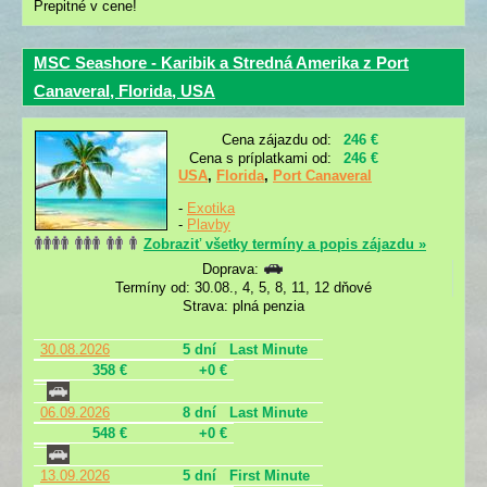
Prepitné v cene!
MSC Seashore - Karibik a Stredná Amerika z Port
Canaveral, Florida, USA
Cena zájazdu od:
246 €
Cena s príplatkami od:
246 €
USA
,
Florida
,
Port Canaveral
-
Exotika
-
Plavby
Zobraziť všetky termíny a popis zájazdu »
Doprava:
Termíny od: 30.08., 4, 5, 8, 11, 12 dňové
Strava: plná penzia
30.08.2026
5 dní
Last Minute
358 €
+0 €
06.09.2026
8 dní
Last Minute
548 €
+0 €
13.09.2026
5 dní
First Minute