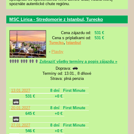
spoznáte autentické chute regiónu.
MSC Lirica - Stredomorie z Istanbul, Turecko
Cena zájazdu od:
531 €
Cena s príplatkami od:
531 €
Turecko
,
Istanbul
-
Plavby
Zobraziť všetky termíny a popis zájazdu »
Doprava:
Termíny od: 13.01., 8 dňové
Strava: plná penzia
13.01.2027
8 dní
First Minute
531 €
+0 €
20.01.2027
8 dní
First Minute
645 €
+0 €
27.01.2027
8 dní
First Minute
546 €
+0 €