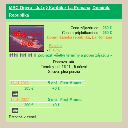
MSC Opera - Južný Karibik z La Romana, Dominik.
Republika
Cena zájazdu od:
260 €
Cena s príplatkami od:
260 €
Dominikánska republika
,
La Romana
-
Exotika
-
Plavby
Zobraziť všetky termíny a popis zájazdu »
Doprava:
Termíny od: 16.11., 5 dňové
Strava: plná penzia
16.11.2026
5 dní
First Minute
305 €
+0 €
12.04.2027
5 dní
First Minute
260 €
+0 €
Prepitné v cene!