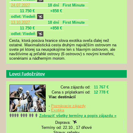
24.07.2027
18 dní
First Minute
11 750 €
+858 €
odlet: Viedeň
13.10.2027
18 dní
First Minute
11 750 €
+858 €
odlet: Viedeň
Cesta, ktorá posúva hranice slova exotika oveľa ďalej než
ostatné. Maximalistická cesta druhým najväčším ostrovom na
svete pri ktorej sa neuspokojíme len s hlavným ostrovom, ale
navštívime aj priľahlé ostrovy (6 ostrovov) s novými kmeňmi,
scenériami a nádherným morom.
Lovci ľudožrútov
Cena zájazdu od:
11 767 €
Cena s príplatkami od:
12 778 €
Viac destinácií
-
Poznávacie zájazdy
-
Exotika
Zobraziť všetky termíny a popis zájazdu »
Doprava:
Termíny od: 22.10., 17 dňové
Strava: raňajky