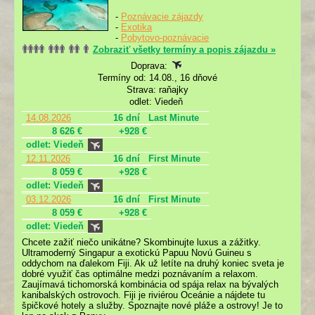
-
Poznávacie zájazdy
-
Exotika
-
Pobytovo-poznávacie
Zobraziť všetky termíny a popis zájazdu »
Doprava:
Termíny od: 14.08., 16 dňové
Strava: raňajky
odlet: Viedeň
14.08.2026
16 dní
Last Minute
8 626 €
+928 €
odlet: Viedeň
12.11.2026
16 dní
First Minute
8 059 €
+928 €
odlet: Viedeň
03.12.2026
16 dní
First Minute
8 059 €
+928 €
odlet: Viedeň
Chcete zažiť niečo unikátne? Skombinujte luxus a zážitky.
Ultramoderný Singapur a exotickú Papuu Novú Guineu s
oddychom na ďalekom Fiji. Ak už letíte na druhý koniec sveta je
dobré využiť čas optimálne medzi poznávaním a relaxom.
Zaujímavá tichomorská kombinácia od spája relax na bývalých
kanibalských ostrovoch. Fiji je riviérou Oceánie a nájdete tu
špičkové hotely a služby. Spoznajte nové pláže a ostrovy! Je to