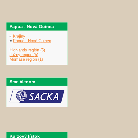
Papua - Nová Guinea
«
Krajiny
«
Papua - Nová Guinea
Highlands región (5)
Južný región (5)
Momase región (1)
Sme členom
Kurzový lístok