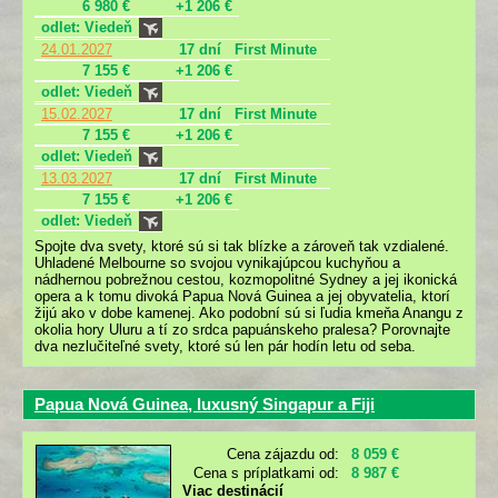
6 980 €
+1 206 €
odlet: Viedeň
24.01.2027
17 dní
First Minute
7 155 €
+1 206 €
odlet: Viedeň
15.02.2027
17 dní
First Minute
7 155 €
+1 206 €
odlet: Viedeň
13.03.2027
17 dní
First Minute
7 155 €
+1 206 €
odlet: Viedeň
Spojte dva svety, ktoré sú si tak blízke a zároveň tak vzdialené.
Uhladené Melbourne so svojou vynikajúpcou kuchyňou a
nádhernou pobrežnou cestou, kozmopolitné Sydney a jej ikonická
opera a k tomu divoká Papua Nová Guinea a jej obyvatelia, ktorí
žijú ako v dobe kamenej. Ako podobní sú si ľudia kmeňa Anangu z
okolia hory Uluru a tí zo srdca papuánskeho pralesa? Porovnajte
dva nezlučiteľné svety, ktoré sú len pár hodín letu od seba.
Papua Nová Guinea, luxusný Singapur a Fiji
Cena zájazdu od:
8 059 €
Cena s príplatkami od:
8 987 €
Viac destinácií