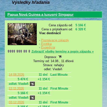
Výsledky hľadania
Papua Nová Guinea a luxusný Singapur
Cena zájazdu od:
5 166 €
Cena s príplatkami od:
6 320 €
Viac destinácií
-
Poznávacie zájazdy
-
Exotika
-
Expedícia
Zobraziť všetky termíny a popis zájazdu »
Doprava:
Termíny od: 14.08., 11 dňové
Strava: raňajky
odlet: Viedeň
14.08.2026
11 dní
Last Minute
5 474 €
+1 154 €
odlet: Viedeň
12.11.2026
11 dní
First Minute
5 166 €
+1 154 €
odlet: Viedeň
03.12.2026
11 dní
First Minute
5 166 €
+1 154 €