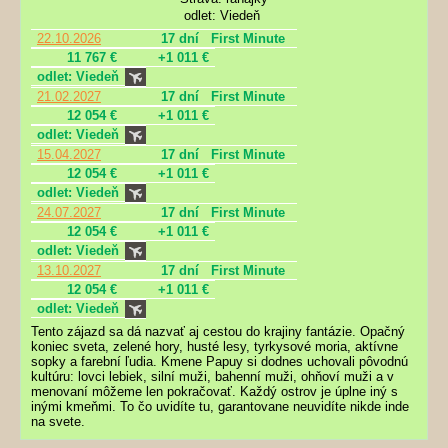
odlet: Viedeň
22.10.2026
17 dní
First Minute
11 767 €
+1 011 €
odlet: Viedeň
21.02.2027
17 dní
First Minute
12 054 €
+1 011 €
odlet: Viedeň
15.04.2027
17 dní
First Minute
12 054 €
+1 011 €
odlet: Viedeň
24.07.2027
17 dní
First Minute
12 054 €
+1 011 €
odlet: Viedeň
13.10.2027
17 dní
First Minute
12 054 €
+1 011 €
odlet: Viedeň
Tento zájazd sa dá nazvať aj cestou do krajiny fantázie. Opačný
koniec sveta, zelené hory, husté lesy, tyrkysové moria, aktívne
sopky a farební ľudia. Kmene Papuy si dodnes uchovali pôvodnú
kultúru: lovci lebiek, silní muži, bahenní muži, ohňoví muži a v
menovaní môžeme len pokračovať. Každý ostrov je úplne iný s
inými kmeňmi. To čo uvidíte tu, garantovane neuvidíte nikde inde
na svete.