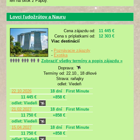
len na skok z Papuy.
Lovci ľudožrútov a Nauru
Cena zájazdu od:
11 445 €
Cena s príplatkami od:
12 303 €
Viac destinácií
-
Poznávacie zájazdy
-
Exotika
Zobraziť všetky termíny a popis zájazdu »
Doprava:
Termíny od: 22.10., 18 dňové
Strava: raňajky
odlet: Viedeň
22.10.2026
18 dní
First Minute
11 445 €
+858 €
odlet: Viedeň
21.02.2027
18 dní
First Minute
11 750 €
+858 €
odlet: Viedeň
15.04.2027
18 dní
First Minute
11 750 €
+858 €
odlet: Viedeň