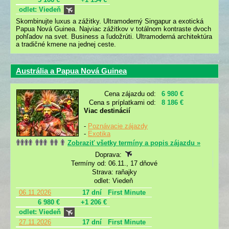
odlet: Viedeň
Skombinujte luxus a zážitky. Ultramoderný Singapur a exotická
Papua Nová Guinea. Najviac zážitkov v totálnom kontraste dvoch
pohľadov na svet. Business a ľudožrúti. Ultramoderná architektúra
a tradičné kmene na jednej ceste.
Austrália a Papua Nová Guinea
Cena zájazdu od:
6 980 €
Cena s príplatkami od:
8 186 €
Viac destinácií
-
Poznávacie zájazdy
-
Exotika
Zobraziť všetky termíny a popis zájazdu »
Doprava:
Termíny od: 06.11., 17 dňové
Strava: raňajky
odlet: Viedeň
06.11.2026
17 dní
First Minute
6 980 €
+1 206 €
odlet: Viedeň
27.11.2026
17 dní
First Minute