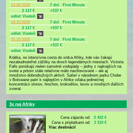
13.09.2026
7 dní
First Minute
2 117 €
+537 €
odlet: Viedeň
18.10.2026
7 dní
First Minute
2 117 €
+537 €
odlet: Viedeň
25.10.2026
7 dní
First Minute
2 117 €
+537 €
odlet: Viedeň
Krátka, no intenzívna cesta do srdca Afriky, kde vás čakajú
nezabudnuteľné zážitky na dvoch legendárnych miestach. Victoria
Falls ponúkajú nielen samotné vodopády – jedny z najkrajších na
svete a pritom stále relatívne málo navštevované – ale aj
množstvo dobrodružných aktivít. Safari v národnom parku Chobe
v Botswane patrí k najlepším v Afrike vďaka jedinečnej
koncentrácii slonov, hrochov, krokodílov, levov a mnohých ďalších
zvierat.
3x naj Afriky
Cena zájazdu od:
2 422 €
Cena s príplatkami od:
3 310 €
Viac destinácií