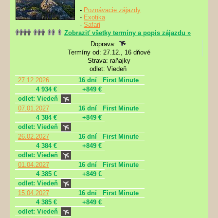
-
Poznávacie zájazdy
-
Exotika
-
Safari
Zobraziť všetky termíny a popis zájazdu »
Doprava:
Termíny od: 27.12., 16 dňové
Strava: raňajky
odlet: Viedeň
27.12.2026
16 dní
First Minute
4 934 €
+849 €
odlet: Viedeň
07.01.2027
16 dní
First Minute
4 384 €
+849 €
odlet: Viedeň
26.02.2027
16 dní
First Minute
4 384 €
+849 €
odlet: Viedeň
01.04.2027
16 dní
First Minute
4 385 €
+849 €
odlet: Viedeň
15.04.2027
16 dní
First Minute
4 385 €
+849 €
odlet: Viedeň