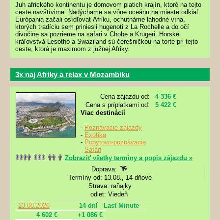
Juh afrického kontinentu je domovom piatich krajín, ktoré na tejto
ceste navštívime. Nadýchame sa vône oceánu na mieste odkiaľ
Európania začali osídľovať Afriku, ochutnáme lahodné vína,
ktorých tradíciu sem priniesli hugenoti z La Rochelle a do očí
divočine sa pozrieme na safari v Chobe a Krugeri. Horské
kráľovstvá Lesotho a Swaziland sú čerešničkou na torte pri tejto
ceste, ktorá je maximom z južnej Afriky.
3x naj Afriky a relax v Mozambiku
Cena zájazdu od:
4 336 €
Cena s príplatkami od:
5 422 €
Viac destinácií
-
Poznávacie zájazdy
-
Exotika
-
Pobytovo-poznávacie
-
Safari
Zobraziť všetky termíny a popis zájazdu »
Doprava:
Termíny od: 13.08., 14 dňové
Strava: raňajky
odlet: Viedeň
13.08.2026
14 dní
Last Minute
4 602 €
+1 086 €