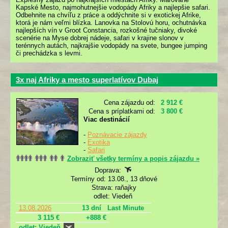
Kapské Mesto, najmohutnejšie vodopády Afriky a najlepšie safari.
Odbehnite na chvíľu z práce a oddýchnite si v exotickej Afrike,
ktorá je nám veľmi blízka. Lanovka na Stolovú horu, ochutnávka
najlepších vín v Groot Constancia, rozkošné tučniaky, divoké
scenérie na Myse dobrej nádeje, safari v krajine slonov v
terénnych autách, najkrajšie vodopády na svete, bungee jumping
či prechádzka s levmi.
3x naj Afriky a mesto superlatívov Dubaj
Cena zájazdu od:
2 912 €
Cena s príplatkami od:
3 800 €
Viac destinácií
-
Poznávacie zájazdy
-
Exotika
-
Safari
Zobraziť všetky termíny a popis zájazdu »
Doprava:
Termíny od: 13.08., 13 dňové
Strava: raňajky
odlet: Viedeň
13.08.2026
13 dní
Last Minute
3 115 €
+888 €
odlet: Viedeň