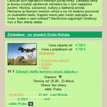
Cesta po tých najkrajších miestach južnej Afriky. Záhradná cesta
je ikonou a každý návštevník odchádza len s tými najlepšími
pocitmi. História, súčasnosť, kultúra a nádherná príroda.
Hermanus je hlavným mestom veľrýb a my ich budeme pozorovať
zo skalnatého brehu. Kapské mesto patrí medzi najkrajšie na
svete, budete s nami súhlasiť? Navštívime najjužnejší Strelkový
mys a Mys dobrej nádeje.
Zimbabwe - po stopách Emila Holuba
Cena zájazdu od:
4 729 €
Cena s príplatkami od:
4 729 €
Zimbabwe
-
Poznávacie zájazdy
-
Exotika
-
Safari
Zobraziť všetky termíny a popis zájazdu »
Doprava:
Termíny od: 25.09., 13 dňové
Strava: bez stravy
odlet: Praha
25.09.2027
13 dní
Last Minute
4 729 €
+0 €
odlet: Praha