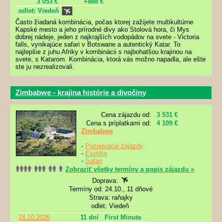
3 053 €
+888 €
odlet: Viedeň
Často žiadaná kombinácia, počas ktorej zažijete multikultúrne
Kapské mesto a jeho prírodné divy ako Stolová hora, či Mys
dobrej nádeje, jeden z najkrajších vodopádov na svete - Victoria
falls, vynikajúce safari v Botswane a autentický Katar. To
najlepšie z juhu Afriky v kombinácii s najbohatšou krajinou na
svete, s Katarom. Kombinácia, ktorá vás možno napadla, ale ešte
ste ju nezrealizovali.
Zimbabwe - krajina histórie a divočiny
Cena zájazdu od:
3 531 €
Cena s príplatkami od:
4 109 €
Zimbabwe
-
Poznávacie zájazdy
-
Exotika
-
Safari
Zobraziť všetky termíny a popis zájazdu »
Doprava:
Termíny od: 24.10., 11 dňové
Strava: raňajky
odlet: Viedeň
24.10.2026
11 dní
First Minute