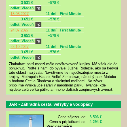
3 531 €
+578 €
odlet: Viedeň
13.03.2027
11 dní
First Minute
3 651 €
+578 €
odlet: Viedeň
24.07.2027
11 dní
First Minute
3 651 €
+578 €
odlet: Viedeň
23.10.2027
11 dní
First Minute
3 651 €
+578 €
odlet: Viedeň
Zimbabwe patrí medzi málo navštevované krajiny. Má však ale čo
ponúknuť. Poďte s nami do bývalej Južnej Rodézie, ako sa kedysi
táto oblasť nazývala. Navštívime tie najdôležitejšie miesta z
krajiny. Metropola Harare, Veľké Zimbabwe, národný park Matobo
s hrobom Cecila Rhodesa a skalnými maľbami. Na záver
pripojíme vynikajúce safari v národnom parku Hwange, kde
nájdete celú veľkú päťku a mnoho ďalších zaujímavých zvierat.
JAR - Záhradná cesta, veľryby a vodopády
Cena zájazdu od:
3 506 €
Cena s príplatkami od:
4 294 €
Viac destinácií