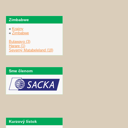
Zimbabwe
«
Krajiny
«
Zimbabwe
Bulawayo (3)
Harare (1)
Severný Matabeleland (18)
Sme členom
Kurzový lístok