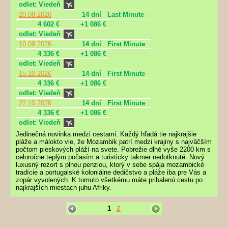
odlet: Viedeň
20.08.2026
14 dní
Last Minute
4 602 €
+1 086 €
odlet: Viedeň
10.09.2026
14 dní
First Minute
4 336 €
+1 086 €
odlet: Viedeň
15.10.2026
14 dní
First Minute
4 336 €
+1 086 €
odlet: Viedeň
22.10.2026
14 dní
First Minute
4 336 €
+1 086 €
odlet: Viedeň
Jedinečná novinka medzi cestami. Každý hľadá tie najkrajšie
pláže a málokto vie, že Mozambik patrí medzi krajiny s najväčším
počtom pieskových pláží na svete. Pobrežie dlhé vyše 2200 km s
celoročne teplým počasím a turisticky takmer nedotknuté. Nový
luxusný rezort s plnou penziou, ktorý v sebe spája mozambické
tradície a portugalské koloniálne dedičstvo a pláže iba pre Vás a
zopár vyvolených. K tomuto všetkému máte pribalenú cestu po
najkrajších miestach juhu Afriky.
1
2