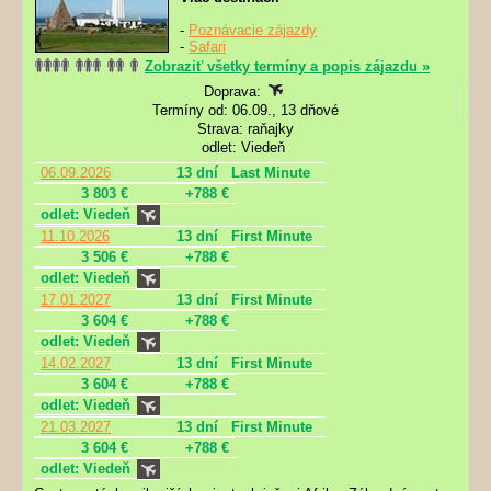
-
Poznávacie zájazdy
-
Safari
Zobraziť všetky termíny a popis zájazdu »
Doprava:
Termíny od: 06.09., 13 dňové
Strava: raňajky
odlet: Viedeň
06.09.2026
13 dní
Last Minute
3 803 €
+788 €
odlet: Viedeň
11.10.2026
13 dní
First Minute
3 506 €
+788 €
odlet: Viedeň
17.01.2027
13 dní
First Minute
3 604 €
+788 €
odlet: Viedeň
14.02.2027
13 dní
First Minute
3 604 €
+788 €
odlet: Viedeň
21.03.2027
13 dní
First Minute
3 604 €
+788 €
odlet: Viedeň