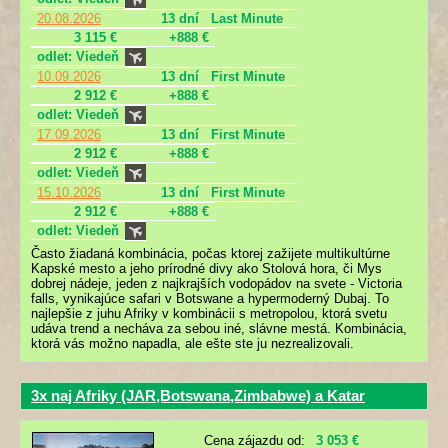
20.08.2026
13 dní
Last Minute
3 115 €
+888 €
odlet: Viedeň
10.09.2026
13 dní
First Minute
2 912 €
+888 €
odlet: Viedeň
17.09.2026
13 dní
First Minute
2 912 €
+888 €
odlet: Viedeň
15.10.2026
13 dní
First Minute
2 912 €
+888 €
odlet: Viedeň
Často žiadaná kombinácia, počas ktorej zažijete multikultúrne
Kapské mesto a jeho prírodné divy ako Stolová hora, či Mys
dobrej nádeje, jeden z najkrajších vodopádov na svete - Victoria
falls, vynikajúce safari v Botswane a hypermoderný Dubaj. To
najlepšie z juhu Afriky v kombinácii s metropolou, ktorá svetu
udáva trend a necháva za sebou iné, slávne mestá. Kombinácia,
ktorá vás možno napadla, ale ešte ste ju nezrealizovali.
3x naj Afriky (JAR,Botswana,Zimbabwe) a Katar
Cena zájazdu od:
3 053 €