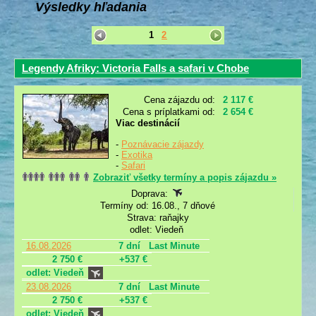
Výsledky hľadania
1
2
Legendy Afriky: Victoria Falls a safari v Chobe
Cena zájazdu od:
2 117 €
Cena s príplatkami od:
2 654 €
Viac destinácií
-
Poznávacie zájazdy
-
Exotika
-
Safari
Zobraziť všetky termíny a popis zájazdu »
Doprava:
Termíny od: 16.08., 7 dňové
Strava: raňajky
odlet: Viedeň
16.08.2026
7 dní
Last Minute
2 750 €
+537 €
odlet: Viedeň
23.08.2026
7 dní
Last Minute
2 750 €
+537 €
odlet: Viedeň