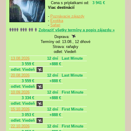
Cena s príplatkami od:
3 941 €
Viac destinácií
-
Poznávacie zájazdy
-
Exotika
-
Safari
Zobraziť všetky termíny a popis zájazdu »
Doprava:
Termíny od: 13.08., 12 dňové
Strava: raňajky
odlet: Viedeň
13.08.2026
12 dní
Last Minute
3 559 €
+888 €
odlet: Viedeň
20.08.2026
12 dní
Last Minute
3 559 €
+888 €
odlet: Viedeň
10.09.2026
12 dní
First Minute
3 334 €
+888 €
odlet: Viedeň
15.10.2026
12 dní
First Minute
3 053 €
+888 €
odlet: Viedeň
22.10.2026
12 dní
First Minute