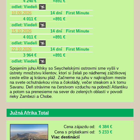
4 240 €
+891 €
odlet: Viedeň
10.09.2026
14 dní
First Minute
4 011 €
+891 €
odlet: Viedeň
15.10.2026
14 dní
First Minute
4 011 €
+891 €
odlet: Viedeň
22.10.2026
14 dní
First Minute
3 964 €
+891 €
odlet: Viedeň
Spojením juhu Afriky so Seychelskými ostrovmi sme vyšli v
ústrety množstvu klientov, ktorí si želali po nádhernej zážitkovej
ceste ešte aj krásnu pláž. Začneme na juhu v najkrajšom meste
na svete ochutnávkou vína a čokolády, večer steakom a k tomu
Savanu. Deň strávime na čerstvom vzduchu na pobreží Atlantiku
a potom sa prenesieme na sever do zelených oblastí v povodí
rieky Zambezi a Chobe.
Južná Afrika Total
Cena zájazdu od:
4 384 €
Cena s príplatkami od:
5 233 €
Viac destinácií