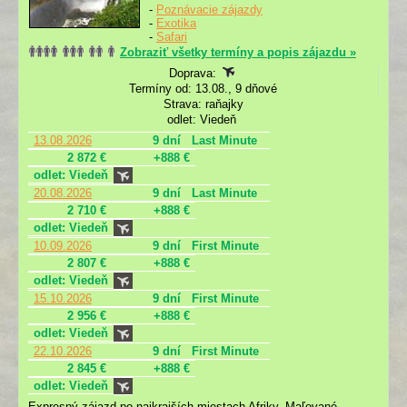
-
Poznávacie zájazdy
-
Exotika
-
Safari
Zobraziť všetky termíny a popis zájazdu »
Doprava:
Termíny od: 13.08., 9 dňové
Strava: raňajky
odlet: Viedeň
13.08.2026
9 dní
Last Minute
2 872 €
+888 €
odlet: Viedeň
20.08.2026
9 dní
Last Minute
2 710 €
+888 €
odlet: Viedeň
10.09.2026
9 dní
First Minute
2 807 €
+888 €
odlet: Viedeň
15.10.2026
9 dní
First Minute
2 956 €
+888 €
odlet: Viedeň
22.10.2026
9 dní
First Minute
2 845 €
+888 €
odlet: Viedeň
Expresný zájazd po najkrajších miestach Afriky. Maľované