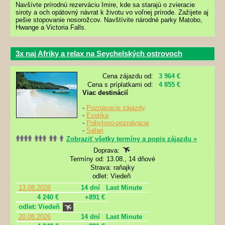
Navšívte prírodnú rezerváciu Imire, kde sa starajú o zvieracie
siroty a och opätovný návrat k životu vo voľnej prírode. Zažijete aj
pešie stopovanie nosorožcov. Navštívite národné parky Matobo,
Hwange a Victoria Falls.
3x naj Afriky a relax na Seychelských ostrovoch
Cena zájazdu od:
3 964 €
Cena s príplatkami od:
4 855 €
Viac destinácií
-
Poznávacie zájazdy
-
Exotika
-
Pobytovo-poznávacie
-
Safari
Zobraziť všetky termíny a popis zájazdu »
Doprava:
Termíny od: 13.08., 14 dňové
Strava: raňajky
odlet: Viedeň
13.08.2026
14 dní
Last Minute
4 240 €
+891 €
odlet: Viedeň
20.08.2026
14 dní
Last Minute