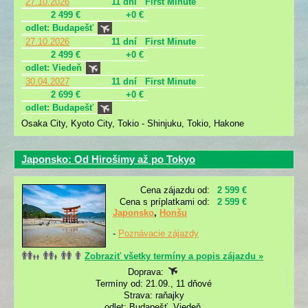
27.10.2026
11 dní
First Minute
2 499 €
+0 €
odlet: Budapešť
27.10.2026
11 dní
First Minute
2 499 €
+0 €
odlet: Viedeň
30.04.2027
11 dní
First Minute
2 699 €
+0 €
odlet: Budapešť
Osaka City, Kyoto City, Tokio - Shinjuku, Tokio, Hakone
Japonsko: Od Hirošimy až po Tokyo
Cena zájazdu od:
2 599 €
Cena s príplatkami od:
2 599 €
Japonsko
,
Honšu
-
Poznávacie zájazdy
Zobraziť všetky termíny a popis zájazdu »
Doprava:
Termíny od: 21.09., 11 dňové
Strava: raňajky
odlet: Budapešť, Viedeň