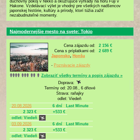
duchovný pokoj v Nikko a okúzľujúce výhľady na horu Fuji v
Hakone. Vzdelávací výlet je vhodný pre všetkých nadšencov
japonskej histórie, kultúry a prírody, ktorí túžia zažiť
nezabudnuteľné momenty.
Najmodernejšie mesto na svete: Tokio
Cena zájazdu od:
2 156 €
Cena s príplatkami od:
2 689 €
Japonsko
,
Honšu
-
Poznávacie zájazdy
Zobraziť všetky termíny a popis zájazdu »
Doprava:
Termíny od: 20.08., 6 dňové
Strava: raňajky
odlet: Viedeň
20.08.2026
6 dní
Last Minute
2 323 €
+533 €
odlet: Viedeň
03.09.2026
6 dní
Last Minute
2 323 €
+533 €
odlet: Viedeň