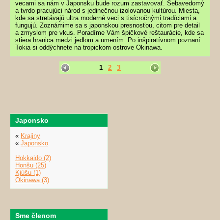
vecami sa nám v Japonsku bude rozum zastavovať. Sebavedomý
a tvrdo pracujúci národ s jedinečnou izolovanou kultúrou. Miesta,
kde sa stretávajú ultra moderné veci s tisícročnými tradíciami a
fungujú. Zoznámime sa s japonskou presnosťou, citom pre detail
a zmyslom pre vkus. Poradíme Vám špičkové reštaurácie, kde sa
stiera hranica medzi jedlom a umením. Po inšpiratívnom poznaní
Tokia si oddýchnete na tropickom ostrove Okinawa.
1
2
3
Japonsko
«
Krajiny
«
Japonsko
Hokkaido (2)
Honšu (25)
Kjúšu (1)
Okinawa (3)
Sme členom