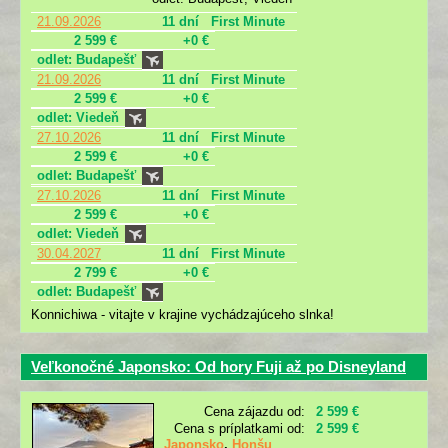
21.09.2026
11 dní
First Minute
2 599 €
+0 €
odlet: Budapešť
21.09.2026
11 dní
First Minute
2 599 €
+0 €
odlet: Viedeň
27.10.2026
11 dní
First Minute
2 599 €
+0 €
odlet: Budapešť
27.10.2026
11 dní
First Minute
2 599 €
+0 €
odlet: Viedeň
30.04.2027
11 dní
First Minute
2 799 €
+0 €
odlet: Budapešť
Konnichiwa - vitajte v krajine vychádzajúceho slnka!
Veľkonočné Japonsko: Od hory Fuji až po Disneyland
Cena zájazdu od:
2 599 €
Cena s príplatkami od:
2 599 €
Japonsko
,
Honšu