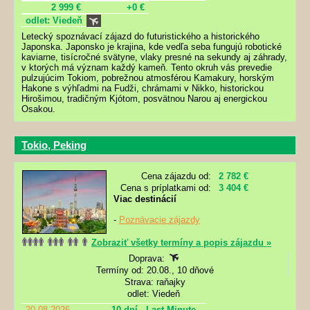
2 999 €
+0 €
odlet: Viedeň
Letecký spoznávací zájazd do futuristického a historického
Japonska. Japonsko je krajina, kde vedľa seba fungujú robotické
kaviarne, tisícročné svätyne, vlaky presné na sekundy aj záhrady,
v ktorých má význam každý kameň. Tento okruh vás prevedie
pulzujúcim Tokiom, pobrežnou atmosférou Kamakury, horským
Hakone s výhľadmi na Fudži, chrámami v Nikko, historickou
Hirošimou, tradičným Kjótom, posvätnou Narou aj energickou
Osakou.
Tokio, Peking
Cena zájazdu od:
2 782 €
Cena s príplatkami od:
3 404 €
Viac destinácií
-
Poznávacie zájazdy
Zobraziť všetky termíny a popis zájazdu »
Doprava:
Termíny od: 20.08., 10 dňové
Strava: raňajky
odlet: Viedeň
20.08.2026
10 dní
Last Minute