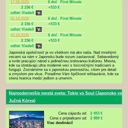
17.09.2026
6 dní
First Minute
2 156 €
+533 €
odlet: Viedeň
01.10.2026
6 dní
First Minute
2 156 €
+533 €
odlet: Viedeň
15.10.2026
6 dní
First Minute
2 156 €
+533 €
odlet: Viedeň
Japonská spoločnosť je vo všetkom iná ako naša. Nad mnohými
vecami sa nám v Japonsku bude rozum zastavovať. Sebavedomý
a tvrdo pracujúci národ s jedinečnou izolovanou kultúrou. Miesta,
kde sa stretávajú ultra moderné veci s tisícročnými tradíciami a
fungujú. Zoznámime sa s japonskou presnosťou, citom pre detail
a zmyslom pre vkus. Poradíme Vám špičkové reštaurácie, kde sa
stiera hranica medzi jedlom a umením.
Najmodernejšie mestá sveta: Tokio vs Soul (Japonsko vs
Južná Kórea)
Cena zájazdu od:
2 453 €
Cena s príplatkami od:
2 989 €
Viac destinácií