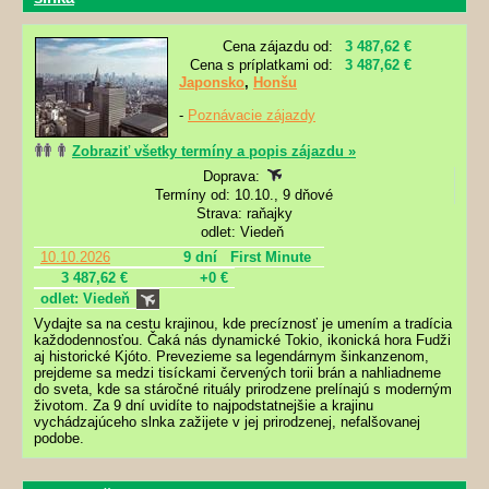
Cena zájazdu od:
3 487,62 €
Cena s príplatkami od:
3 487,62 €
Japonsko
,
Honšu
-
Poznávacie zájazdy
Zobraziť všetky termíny a popis zájazdu »
Doprava:
Termíny od: 10.10., 9 dňové
Strava: raňajky
odlet: Viedeň
10.10.2026
9 dní
First Minute
3 487,62 €
+0 €
odlet: Viedeň
Vydajte sa na cestu krajinou, kde precíznosť je umením a tradícia
každodennosťou. Čaká nás dynamické Tokio, ikonická hora Fudži
aj historické Kjóto. Prevezieme sa legendárnym šinkanzenom,
prejdeme sa medzi tisíckami červených torii brán a nahliadneme
do sveta, kde sa stáročné rituály prirodzene prelínajú s moderným
životom. Za 9 dní uvidíte to najpodstatnejšie a krajinu
vychádzajúceho slnka zažijete v jej prirodzenej, nefalšovanej
podobe.