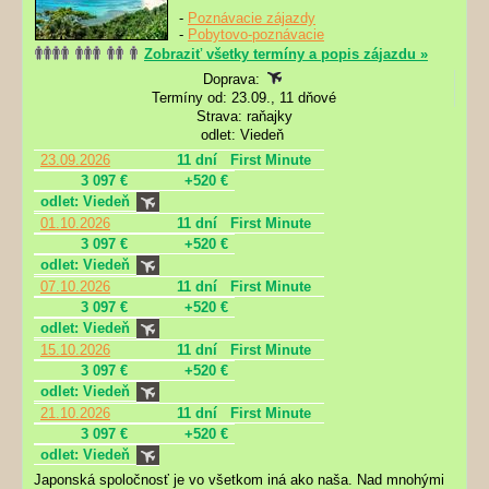
-
Poznávacie zájazdy
-
Pobytovo-poznávacie
Zobraziť všetky termíny a popis zájazdu »
Doprava:
Termíny od: 23.09., 11 dňové
Strava: raňajky
odlet: Viedeň
23.09.2026
11 dní
First Minute
3 097 €
+520 €
odlet: Viedeň
01.10.2026
11 dní
First Minute
3 097 €
+520 €
odlet: Viedeň
07.10.2026
11 dní
First Minute
3 097 €
+520 €
odlet: Viedeň
15.10.2026
11 dní
First Minute
3 097 €
+520 €
odlet: Viedeň
21.10.2026
11 dní
First Minute
3 097 €
+520 €
odlet: Viedeň
Japonská spoločnosť je vo všetkom iná ako naša. Nad mnohými