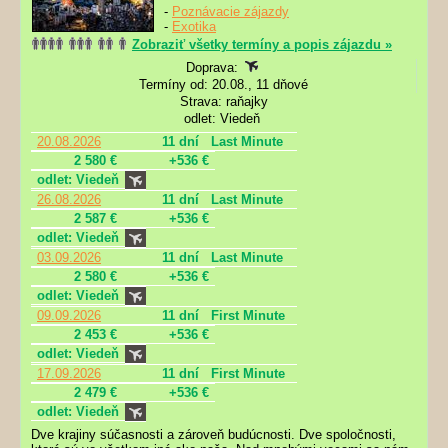
-
Poznávacie zájazdy
-
Exotika
Zobraziť všetky termíny a popis zájazdu »
Doprava:
Termíny od: 20.08., 11 dňové
Strava: raňajky
odlet: Viedeň
20.08.2026
11 dní
Last Minute
2 580 €
+536 €
odlet: Viedeň
26.08.2026
11 dní
Last Minute
2 587 €
+536 €
odlet: Viedeň
03.09.2026
11 dní
Last Minute
2 580 €
+536 €
odlet: Viedeň
09.09.2026
11 dní
First Minute
2 453 €
+536 €
odlet: Viedeň
17.09.2026
11 dní
First Minute
2 479 €
+536 €
odlet: Viedeň
Dve krajiny súčasnosti a zároveň budúcnosti. Dve spoločnosti,