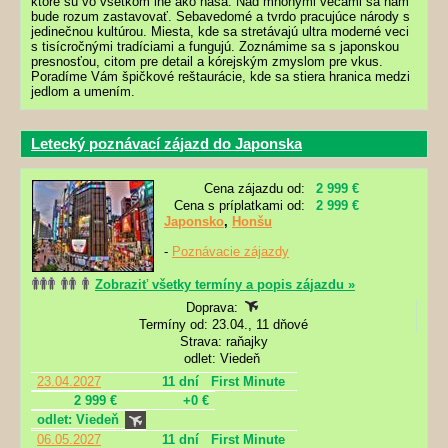
ktoré sú vo všetkom iné ako naša. Nad mnohými vecami sa nám
bude rozum zastavovať. Sebavedomé a tvrdo pracujúce národy s
jedinečnou kultúrou. Miesta, kde sa stretávajú ultra moderné veci
s tisícročnými tradíciami a fungujú. Zoznámime sa s japonskou
presnosťou, citom pre detail a kórejským zmyslom pre vkus.
Poradíme Vám špičkové reštaurácie, kde sa stiera hranica medzi
jedlom a umením.
Letecký poznávací zájazd do Japonska
Cena zájazdu od:
2 999 €
Cena s príplatkami od:
2 999 €
Japonsko
,
Honšu
-
Poznávacie zájazdy
Zobraziť všetky termíny a popis zájazdu »
Doprava:
Termíny od: 23.04., 11 dňové
Strava: raňajky
odlet: Viedeň
23.04.2027
11 dní
First Minute
2 999 €
+0 €
odlet: Viedeň
06.05.2027
11 dní
First Minute