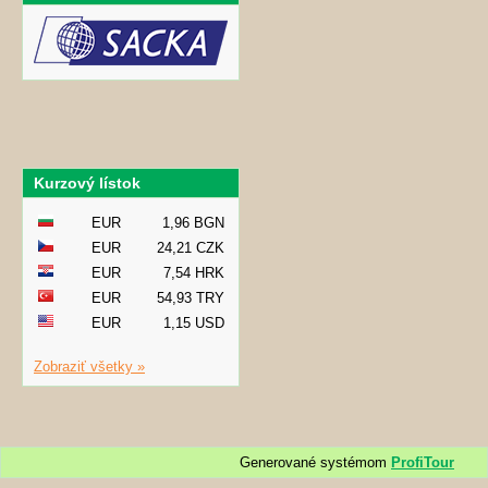
Kurzový lístok
EUR
1,96 BGN
EUR
24,21 CZK
EUR
7,54 HRK
EUR
54,93 TRY
EUR
1,15 USD
Zobraziť všetky »
Generované systémom
ProfiTour