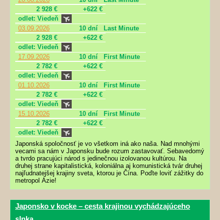
2 928 €
+622 €
odlet: Viedeň
03.09.2026
10 dní
Last Minute
2 928 €
+622 €
odlet: Viedeň
17.09.2026
10 dní
First Minute
2 782 €
+622 €
odlet: Viedeň
01.10.2026
10 dní
First Minute
2 782 €
+622 €
odlet: Viedeň
15.10.2026
10 dní
First Minute
2 782 €
+622 €
odlet: Viedeň
Japonská spoločnosť je vo všetkom iná ako naša. Nad mnohými
vecami sa nám v Japonsku bude rozum zastavovať. Sebavedomý
a tvrdo pracujúci národ s jedinečnou izolovanou kultúrou. Na
druhej strane kapitalistická, koloniálna aj komunistická tvár druhej
najľudnatejšej krajiny sveta, ktorou je Čína. Poďte loviť zážitky do
metropol Ázie!
Japonsko v kocke – cesta krajinou vychádzajúceho
slnka