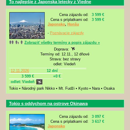
To najlepšie z Japonska letecky z Viedne
Cena zájazdu od:
3 599 €
Cena s príplatkami od:
3 599 €
Japonsko
,
Honšu
-
Poznávacie zájazdy
Zobraziť všetky termíny a popis zájazdu »
Doprava:
Termíny od: 12.11., 12 dňové
Strava: bez stravy
odlet: Viedeň
12.11.2026
12 dní
3 599 €
+0 €
odlet: Viedeň
Tokio • Národný park Nikko • Mt. Fudži • Kyoto • Nara • Osaka
Tokio s oddychom na ostrove Okinawa
Cena zájazdu od:
3 097 €
Cena s príplatkami od:
3 617 €
Japonsko