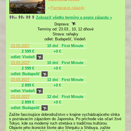
-
Poznávacie zájazdy
Zobraziť všetky termíny a popis zájazdu »
Doprava:
Termíny od: 23.03., 10, 12 dňové
Strava: raňajky
odlet: Budapešť, Viedeň
23.03.2027
10 dní
First Minute
2 599 €
+0 €
odlet: Viedeň
23.03.2027
10 dní
First Minute
2 599 €
+0 €
odlet: Budapešť
23.03.2027
12 dní
First Minute
2 899 €
+0 €
odlet: Viedeň
23.03.2027
12 dní
First Minute
2 899 €
+0 €
odlet: Budapešť
Zažite fascinujúce dobrodružstvo v krajine vychádzajúceho slnka
s poznávacím zájazdom do Japonska. Po príchode vás očarí živé
Tokyo, kde sa moderný ruch stretáva s tradičnou kultúrou.
Objavte jeho ikonické štvrte ako Shinjuku a Shibuya, zažite