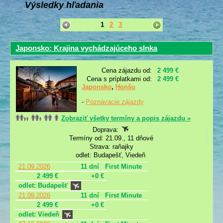
Výsledky hľadania
1
2
3
Japonsko: Krajina vychádzajúceho slnka
Cena zájazdu od:
2 499 €
Cena s príplatkami od:
2 499 €
Japonsko
,
Honšu
-
Poznávacie zájazdy
Zobraziť všetky termíny a popis zájazdu »
Doprava:
Termíny od: 21.09., 11 dňové
Strava: raňajky
odlet: Budapešť, Viedeň
21.09.2026
11 dní
First Minute
2 499 €
+0 €
odlet: Budapešť
21.09.2026
11 dní
First Minute
2 499 €
+0 €
odlet: Viedeň