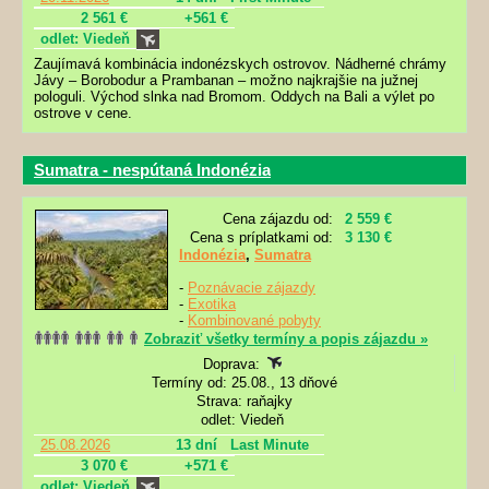
2 561 €
+561 €
odlet: Viedeň
Zaujímavá kombinácia indonézskych ostrovov. Nádherné chrámy
Jávy – Borobodur a Prambanan – možno najkrajšie na južnej
pologuli. Východ slnka nad Bromom. Oddych na Bali a výlet po
ostrove v cene.
Sumatra - nespútaná Indonézia
Cena zájazdu od:
2 559 €
Cena s príplatkami od:
3 130 €
Indonézia
,
Sumatra
-
Poznávacie zájazdy
-
Exotika
-
Kombinované pobyty
Zobraziť všetky termíny a popis zájazdu »
Doprava:
Termíny od: 25.08., 13 dňové
Strava: raňajky
odlet: Viedeň
25.08.2026
13 dní
Last Minute
3 070 €
+571 €
odlet: Viedeň