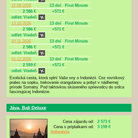
22.09.2026
13 dní
First Minute
2 586 €
+571 €
odlet: Viedeň
13.10.2026
13 dní
First Minute
2 586 €
+571 €
odlet: Viedeň
10.11.2026
13 dní
First Minute
2 586 €
+571 €
odlet: Viedeň
01.12.2026
13 dní
First Minute
2 559 €
+571 €
odlet: Viedeň
Exotická cesta, ktorá splní Vaše sny o Indonézii. Cez rovníkový
prales na sopku, trekovanie orangutanov a pobyt v nádhernej
prírode Sumatry. Pod taktovkou skúseného sprievodcu do srdca
fascinujúcej Indonézie.
Jáva, Bali Deluxe
Cena zájazdu od:
2 573 €
Cena s príplatkami od:
3 159 €
Indonézia