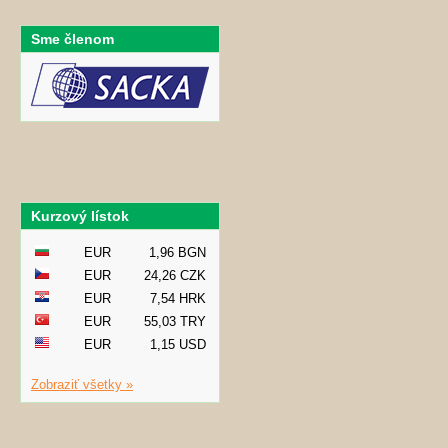
Sme členom
Kurzový lístok
EUR
1,96 BGN
EUR
24,26 CZK
EUR
7,54 HRK
EUR
55,03 TRY
EUR
1,15 USD
Zobraziť všetky »