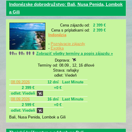
Indonézske dobrodružstvo: Bali, Nusa Penida, Lombok
a Gili
Cena zájazdu od:
2 399 €
Cena s príplatkami od:
2 399 €
Indonézia
-
Poznávacie zájazdy
-
Exotika
Zobraziť všetky termíny a popis zájazdu »
Doprava:
Termíny od: 08.09., 12, 16 dňové
Strava: raňajky
odlet: Viedeň
08.09.2026
12 dní
Last Minute
2 399 €
+0 €
odlet: Viedeň
08.09.2026
16 dní
Last Minute
2 599 €
+0 €
odlet: Viedeň
Bali, Nusa Penida, Lombok a Gili