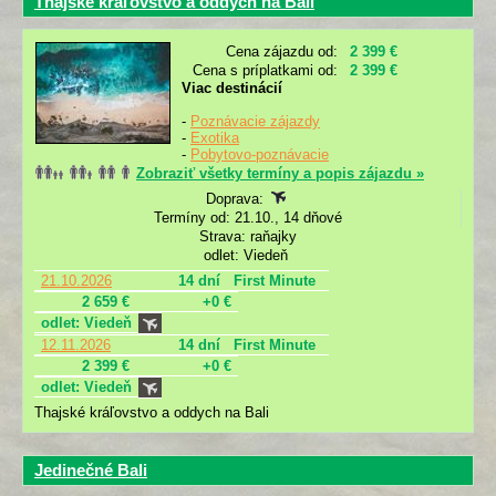
Thajské kráľovstvo a oddych na Bali
Cena zájazdu od:
2 399 €
Cena s príplatkami od:
2 399 €
Viac destinácií
-
Poznávacie zájazdy
-
Exotika
-
Pobytovo-poznávacie
Zobraziť všetky termíny a popis zájazdu »
Doprava:
Termíny od: 21.10., 14 dňové
Strava: raňajky
odlet: Viedeň
21.10.2026
14 dní
First Minute
2 659 €
+0 €
odlet: Viedeň
12.11.2026
14 dní
First Minute
2 399 €
+0 €
odlet: Viedeň
Thajské kráľovstvo a oddych na Bali
Jedinečné Bali