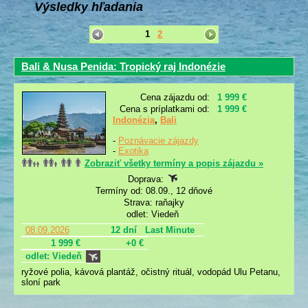
Výsledky hľadania
1
2
Bali & Nusa Penida: Tropický raj Indonézie
Cena zájazdu od:
1 999 €
Cena s príplatkami od:
1 999 €
Indonézia
,
Bali
-
Poznávacie zájazdy
-
Exotika
Zobraziť všetky termíny a popis zájazdu »
Doprava:
Termíny od: 08.09., 12 dňové
Strava: raňajky
odlet: Viedeň
08.09.2026
12 dní
Last Minute
1 999 €
+0 €
odlet: Viedeň
ryžové polia, kávová plantáž, očistný rituál, vodopád Ulu Petanu,
sloní park