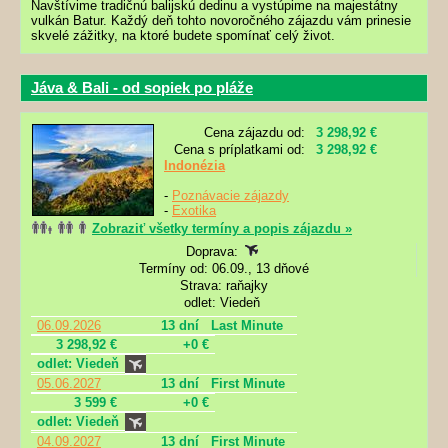
Navštívime tradičnú balijskú dedinu a vystúpime na majestátny
vulkán Batur. Každý deň tohto novoročného zájazdu vám prinesie
skvelé zážitky, na ktoré budete spomínať celý život.
Jáva & Bali - od sopiek po pláže
Cena zájazdu od:
3 298,92 €
Cena s príplatkami od:
3 298,92 €
Indonézia
-
Poznávacie zájazdy
-
Exotika
Zobraziť všetky termíny a popis zájazdu »
Doprava:
Termíny od: 06.09., 13 dňové
Strava: raňajky
odlet: Viedeň
06.09.2026
13 dní
Last Minute
3 298,92 €
+0 €
odlet: Viedeň
05.06.2027
13 dní
First Minute
3 599 €
+0 €
odlet: Viedeň
04.09.2027
13 dní
First Minute