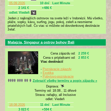
05.09.2026
10 dní
Last Minute
2 141 €
+486 €
odlet: Viedeň
Jeden z najkrajších ostrovov na svete leží v Indonézii. Má všetko,
pláže, sopky, kávu, surfing, jogu, pokoj, zeleň a nesmierne
priateľských ľudí. Čo viac si môžete od dovolenkovej destinácie
želať.
Malajzia, Singapur a ostrov bohov Bali
Cena zájazdu od:
2 259 €
Cena s príplatkami od:
2 853 €
Viac destinácií
-
Poznávacie zájazdy
-
Exotika
-
Pobytovo-poznávacie
Zobraziť všetky termíny a popis zájazdu »
Doprava:
Termíny od: 18.08., 11 dňové
Strava: raňajky, all Inclusive
odlet: Viedeň
18.08.2026
11 dní
Last Minute
3 023 €
+594 €