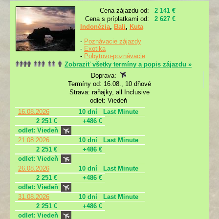
Cena zájazdu od:
2 141 €
Cena s príplatkami od:
2 627 €
Indonézia
,
Bali
,
Kuta
-
Poznávacie zájazdy
-
Exotika
-
Pobytovo-poznávacie
Zobraziť všetky termíny a popis zájazdu »
Doprava:
Termíny od: 16.08., 10 dňové
Strava: raňajky, all Inclusive
odlet: Viedeň
16.08.2026
10 dní
Last Minute
2 251 €
+486 €
odlet: Viedeň
21.08.2026
10 dní
Last Minute
2 251 €
+486 €
odlet: Viedeň
26.08.2026
10 dní
Last Minute
2 251 €
+486 €
odlet: Viedeň
31.08.2026
10 dní
Last Minute
2 251 €
+486 €
odlet: Viedeň