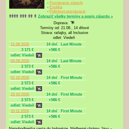
-
Poznávacie zájazdy
-
Exotika
-
Pobytovo-poznávacie
Zobraziť všetky termíny a popis zájazdu »
Doprava:
Termíny od: 21.08., 14 dňové
Strava: raňajky, all Inclusive
odlet: Viedeň
21.08.2026
14 dní
Last Minute
3 171 €
+586 €
odlet: Viedeň
04.09.2026
14 dní
Last Minute
2 573 €
+586 €
odlet: Viedeň
02.10.2026
14 dní
First Minute
2 573 €
+586 €
odlet: Viedeň
23.10.2026
14 dní
First Minute
2 573 €
+586 €
odlet: Viedeň
20.11.2026
14 dní
First Minute
2 573 €
+586 €
odlet: Viedeň
Najpohodlnejšia cesta do Indonézie. Nádherné chrámy Jávy –