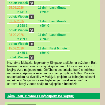
odlet: Viedeň
25.08.2026
11 dní
Last Minute
2 641 €
+594 €
odlet: Viedeň
01.09.2026
11 dní
Last Minute
2 398 €
+594 €
odlet: Viedeň
08.09.2026
11 dní
Last Minute
2 259 €
+594 €
odlet: Viedeň
15.09.2026
11 dní
First Minute
3 475 €
+594 €
odlet: Viedeň
Neznáma Malajzia, legendárny Singapur a pláže na božskom Bali.
Nenáročná kombinácia za vynikajúcu cenu, ktorá umožní zažiť tri
krajiny Ázie na jeden krát. Obľúbená destinácia, ktorú si môžete
na záver spríjemníte relaxom na známych plážach Bali. Potešte
sa pohľadom na dvojičky v Malajzii, prejdite sa bohatými ulicami
úspešného Singapuru a nechajte svoju myseľ relaxovať na
ostrove, ktorý v sebe spája to najlepšie z Indonézie.
Jáva, Bali, Bromo (s výstupom na sopku)