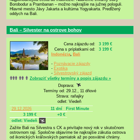
Borobodur a Prambanan – možno najkrajšie na južnej pologuli.
Hlavné mesto Jávy Jakarta a kultúrna Yogyakarta. Predĺžený
oddych na Bali.
Bali – Silvester na ostrove bohov
Cena zájazdu od:
3 199 €
Cena s príplatkami od:
3 199 €
Indonézia
,
Bali
-
Poznávacie zájazdy
-
Exotika
-
Silvestrovský zájazd
Zobraziť všetky termíny a popis zájazdu »
Doprava:
Termíny od: 29.12., 11 dňové
Strava: raňajky
odlet: Viedeň
29.12.2026
11 dní
First Minute
3 199 €
+0 €
odlet: Viedeň
Zažite Bali na Silvestra s CK a privítajte nový rok v skutočnom
ostrovnom raji. Spoločne objavíme tie najkrajšie zákutia ostrova
od ikonických kráľovských pamiatok až po posvätné chrámy.