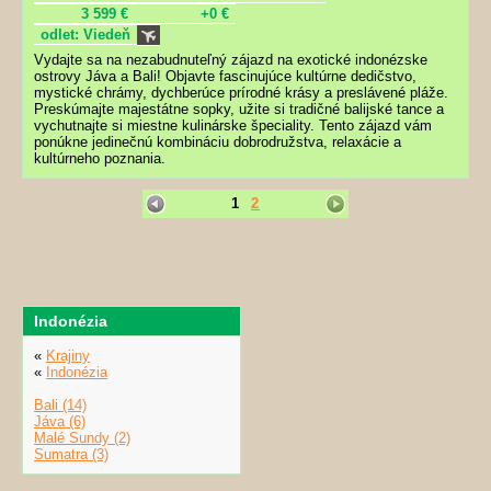
3 599 €
+0 €
odlet: Viedeň
Vydajte sa na nezabudnuteľný zájazd na exotické indonézske
ostrovy Jáva a Bali! Objavte fascinujúce kultúrne dedičstvo,
mystické chrámy, dychberúce prírodné krásy a preslávené pláže.
Preskúmajte majestátne sopky, užite si tradičné balijské tance a
vychutnajte si miestne kulinárske špeciality. Tento zájazd vám
ponúkne jedinečnú kombináciu dobrodružstva, relaxácie a
kultúrneho poznania.
1
2
Indonézia
«
Krajiny
«
Indonézia
Bali (14)
Jáva (6)
Malé Sundy (2)
Sumatra (3)