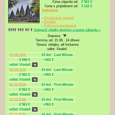
Cena zájazdu od:
2 561 €
Cena s príplatkami od:
3 122 €
Indonézia
-
Poznávacie zájazdy
-
Exotika
-
Pobytovo-poznávacie
Zobraziť všetky termíny a popis zájazdu »
Doprava:
Termíny od: 21.08., 14 dňové
Strava: raňajky, all Inclusive
odlet: Viedeň
21.08.2026
14 dní
Last Minute
3 046 €
+561 €
odlet: Viedeň
04.09.2026
14 dní
Last Minute
2 561 €
+561 €
odlet: Viedeň
02.10.2026
14 dní
First Minute
2 561 €
+561 €
odlet: Viedeň
23.10.2026
14 dní
First Minute
2 561 €
+561 €
odlet: Viedeň
20.11.2026
14 dní
First Minute