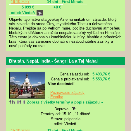
16.10.2027
14 dní
First Minute
5 099 €
+0 €
odlet: Viedeň
Objavte tajomstvá starovekej Ázie na unikátnom zájazde, ktorý
vás zavedie do srdca Číny, mystického Tibetu a úchvatného
Nepálu. Prejdite sa po Veľkom múre, pocíťte duchovnú atmosféru
tibetských kláštorov a zažite neopakovateľný výhľad na Himaláje.
Táto cesta je dokonalou kombináciou kultúry, histórie a prírodných
krás, ktorá vás zaručene obohatí o nezabudnuteľné zážitky a
nové pohľady na svet.
Bhután, Nepál, India - Šangri La a Taj Mahal
Cena zájazdu od:
5 493,76 €
Cena s príplatkami od:
5 553,76 €
Viac destinácií
-
Poznávacie zájazdy
-
Exotika
Zobraziť všetky termíny a popis zájazdu »
Doprava:
Termíny od: 15.10., 11 dňové
Strava: polpenzia
odlet: Viedeň
15.10.2026
11 dní
First Minute