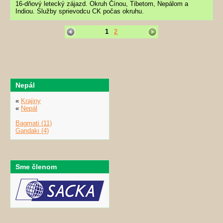
16-dňový letecký zájazd. Okruh Čínou, Tibetom, Nepálom a
Indiou. Služby sprievodcu CK počas okruhu.
1
2
Nepál
«
Krajiny
«
Nepál
Bagmati (11)
Gandaki (4)
Sme členom