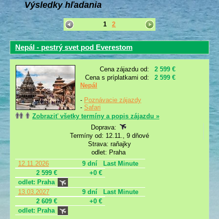
Výsledky hľadania
1
2
Nepál - pestrý svet pod Everestom
Cena zájazdu od:
2 599 €
Cena s príplatkami od:
2 599 €
Nepál
-
Poznávacie zájazdy
-
Safari
Zobraziť všetky termíny a popis zájazdu »
Doprava:
Termíny od: 12.11., 9 dňové
Strava: raňajky
odlet: Praha
12.11.2026
9 dní
Last Minute
2 599 €
+0 €
odlet: Praha
13.03.2027
9 dní
Last Minute
2 609 €
+0 €
odlet: Praha