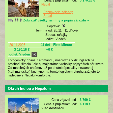
Cena s príplatkami od:
3 170,16 €
Nepál
-
Poznávacie zájazdy
-
Safari
Zobraziť všetky termíny a popis zájazdu »
Doprava:
Termíny od: 26.11., 11 dňové
Strava: raňajky
odlet: Viedeň
26.11.2026
11 dní
First Minute
3 170,16 €
+0 €
odlet: Viedeň
Fotogenický chaos Kathmandú, nosorožce v džungliach na
predhorí Himalájí ale aj majestátne vrcholky najvyšších hôr sveta.
Od malebných chrámov až po chutné špeciality newarskej
(kathmandskej) kuchyne, na tomto logickom okruhu zažijete to
najlepšie z Nepálu komfortne.
Okruh Indiou a Nepálom
Cena zájazdu od:
3 769 €
Cena s príplatkami od:
4 118 €
Viac destinácií