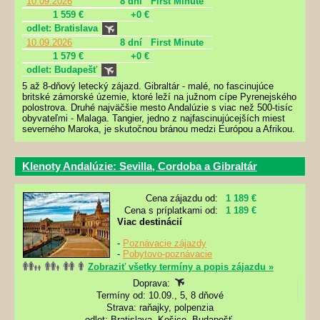
10.09.2026
8 dní
First Minute
1 559 €
+0 €
odlet: Bratislava
10.09.2026
8 dní
First Minute
1 579 €
+0 €
odlet: Budapešť
5 až 8-dňový letecký zájazd. Gibraltár - malé, no fascinujúce
britské zámorské územie, ktoré leží na južnom cípe Pyrenejského
polostrova. Druhé najväčšie mesto Andalúzie s viac než 500-tisíc
obyvateľmi - Malaga. Tangier, jedno z najfascinujúcejších miest
severného Maroka, je skutočnou bránou medzi Európou a Afrikou.
Klenoty Andalúzie: Sevilla, Cordoba a Gibraltár
Cena zájazdu od:
1 189 €
Cena s príplatkami od:
1 189 €
Viac destinácií
-
Poznávacie zájazdy
-
Pobytovo-poznávacie
Zobraziť všetky termíny a popis zájazdu »
Doprava:
Termíny od: 10.09., 5, 8 dňové
Strava: raňajky, polpenzia
odlet: Bratislava, Košice, Budapešť