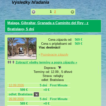
Výsledky hľadania
1
2
Malaga, Gibraltar, Granada a Caminito del Rey - z
Bratislavy- 5 dní
Cena zájazdu od:
569 €
Cena s príplatkami od:
569 €
Viac destinácií
-
Poznávacie zájazdy
Zobraziť všetky termíny a popis zájazdu »
Doprava:
Termíny od: 12.09., 5 dňové
Strava: raňajky
odlet: Bratislava
12.09.2026
5 dní
First Minute
599 €
+0 €
odlet: Bratislava
26.09.2026
5 dní
First Minute
589 €
+0 €