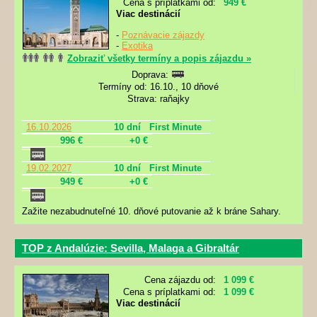
Cena s príplatkami od:
949 €
Viac destinácií
-
Poznávacie zájazdy
-
Exotika
Zobraziť všetky termíny a popis zájazdu »
Doprava:
Termíny od: 16.10., 10 dňové
Strava: raňajky
16.10.2026
10 dní
First Minute
996 €
+0 €
19.02.2027
10 dní
First Minute
949 €
+0 €
Zažite nezabudnuteľné 10. dňové putovanie až k bráne Sahary.
TOP z Andalúzie: Sevilla, Malaga a Gibraltár
Cena zájazdu od:
1 099 €
Cena s príplatkami od:
1 099 €
Viac destinácií