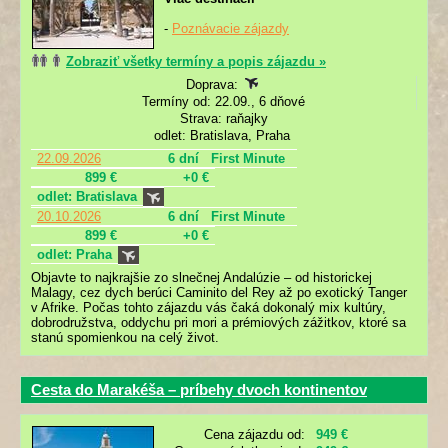
-
Poznávacie zájazdy
Zobraziť všetky termíny a popis zájazdu »
Doprava:
Termíny od: 22.09., 6 dňové
Strava: raňajky
odlet: Bratislava, Praha
22.09.2026
6 dní
First Minute
899 €
+0 €
odlet: Bratislava
20.10.2026
6 dní
First Minute
899 €
+0 €
odlet: Praha
Objavte to najkrajšie zo slnečnej Andalúzie – od historickej
Malagy, cez dych berúci Caminito del Rey až po exotický Tanger
v Afrike. Počas tohto zájazdu vás čaká dokonalý mix kultúry,
dobrodružstva, oddychu pri mori a prémiových zážitkov, ktoré sa
stanú spomienkou na celý život.
Cesta do Marakéša – príbehy dvoch kontinentov
Cena zájazdu od:
949 €