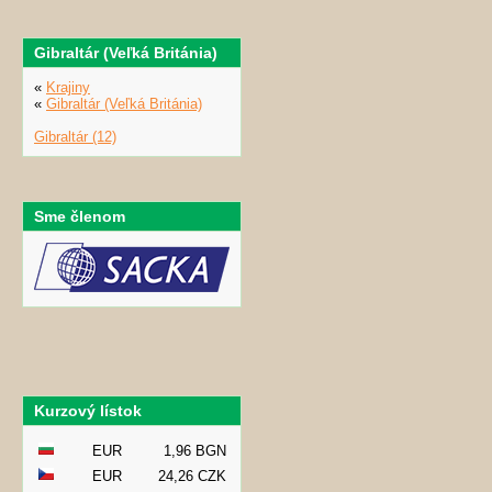
Gibraltár (Veľká Británia)
«
Krajiny
«
Gibraltár (Veľká Británia)
Gibraltár (12)
Sme členom
Kurzový lístok
EUR
1,96 BGN
EUR
24,26 CZK