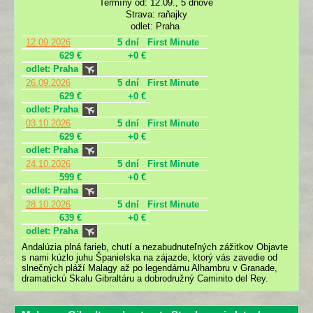
Termíny od: 12.09., 5 dňové
Strava: raňajky
odlet: Praha
12.09.2026
5 dní
First Minute
629 €
+0 €
odlet: Praha
26.09.2026
5 dní
First Minute
629 €
+0 €
odlet: Praha
03.10.2026
5 dní
First Minute
629 €
+0 €
odlet: Praha
24.10.2026
5 dní
First Minute
599 €
+0 €
odlet: Praha
28.10.2026
5 dní
First Minute
639 €
+0 €
odlet: Praha
Andalúzia plná farieb, chutí a nezabudnuteľných zážitkov Objavte
s nami kúzlo juhu Španielska na zájazde, ktorý vás zavedie od
slnečných pláží Malagy až po legendárnu Alhambru v Granade,
dramatickú Skalu Gibraltáru a dobrodružný Caminito del Rey.