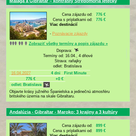
Malaga a Gibraltar – kontrasty Stredomoria letecky
Cena zájazdu od:
776 €
Cena s príplatkami od:
776 €
Viac destinácií
-
Poznávacie zájazdy
Zobraziť všetky termíny a popis zájazdu »
Doprava:
Termíny od: 16.04., 4 dňové
Strava: raňajky
odlet: Bratislava
16.04.2027
4 dni
First Minute
776 €
+0 €
odlet: Bratislava
Objavte krásy južného Španielska a jedinečnú atmosféru
britského územia na skale Gibraltaru.
Andalúzia - Gibraltar - Maroko: 3 krajiny a 3 kultúry
Cena zájazdu od:
899 €
Cena s príplatkami od:
899 €
Viac destinácií