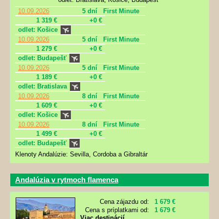
10.09.2026
5 dní
First Minute
1 319 €
+0 €
odlet: Košice
10.09.2026
5 dní
First Minute
1 279 €
+0 €
odlet: Budapešť
10.09.2026
5 dní
First Minute
1 189 €
+0 €
odlet: Bratislava
10.09.2026
8 dní
First Minute
1 609 €
+0 €
odlet: Košice
10.09.2026
8 dní
First Minute
1 499 €
+0 €
odlet: Budapešť
Klenoty Andalúzie: Sevilla, Cordoba a Gibraltár
Andalúzia v rytmoch flamenca
Cena zájazdu od:
1 679 €
Cena s príplatkami od:
1 679 €
Viac destinácií