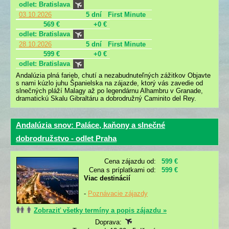
odlet: Bratislava
03.10.2026
5 dní
First Minute
569 €
+0 €
odlet: Bratislava
28.10.2026
5 dní
First Minute
599 €
+0 €
odlet: Bratislava
Andalúzia plná farieb, chutí a nezabudnuteľných zážitkov Objavte
s nami kúzlo juhu Španielska na zájazde, ktorý vás zavedie od
slnečných pláží Malagy až po legendárnu Alhambru v Granade,
dramatickú Skalu Gibraltáru a dobrodružný Caminito del Rey.
Andalúzia snov: Paláce, kaňony a slnečné
dobrodružstvo - odlet Praha
Cena zájazdu od:
599 €
Cena s príplatkami od:
599 €
Viac destinácií
-
Poznávacie zájazdy
Zobraziť všetky termíny a popis zájazdu »
Doprava: