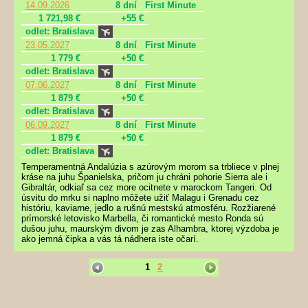
14.09.2026
8 dní
First Minute
1 721,98 €
+55 €
odlet: Bratislava
23.05.2027
8 dní
First Minute
1 779 €
+50 €
odlet: Bratislava
07.06.2027
8 dní
First Minute
1 879 €
+50 €
odlet: Bratislava
06.09.2027
8 dní
First Minute
1 879 €
+50 €
odlet: Bratislava
Temperamentná Andalúzia s azúrovým morom sa trbliece v plnej
kráse na juhu Španielska, pričom ju chráni pohorie Sierra ale i
Gibraltár, odkiaľ sa cez more ocitnete v marockom Tangeri. Od
úsvitu do mrku si naplno môžete užiť Malagu i Grenadu cez
históriu, kaviarne, jedlo a rušnú mestskú atmosféru. Rozžiarené
prímorské letovisko Marbella, či romantické mesto Ronda sú
dušou juhu, maurským divom je zas Alhambra, ktorej výzdoba je
ako jemná čipka a vás tá nádhera iste očarí.
1
2