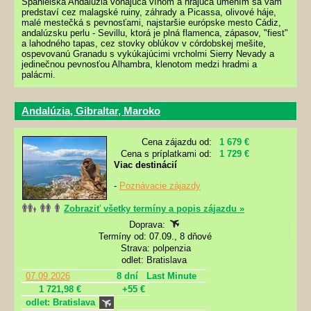
Španielska Andalúzia voňajúca vínom a hrajúca umením sa vám
predstaví cez malagské ruiny, záhrady a Picassa, olivové háje,
malé mestečká s pevnosťami, najstaršie európske mesto Cádiz,
andalúzsku perlu - Sevillu, ktorá je plná flamenca, zápasov, "fiest"
a lahodného tapas, cez stovky oblúkov v córdobskej mešite,
ospevovanú Granadu s vykúkajúcimi vrcholmi Sierry Nevady a
jedinečnou pevnosťou Alhambra, klenotom medzi hradmi a
palácmi.
Andalúzia, Gibraltar, Maroko
Cena zájazdu od:
1 679 €
Cena s príplatkami od:
1 729 €
Viac destinácií
-
Poznávacie zájazdy
Zobraziť všetky termíny a popis zájazdu »
Doprava:
Termíny od: 07.09., 8 dňové
Strava: polpenzia
odlet: Bratislava
07.09.2026
8 dní
Last Minute
1 721,98 €
+55 €
odlet: Bratislava