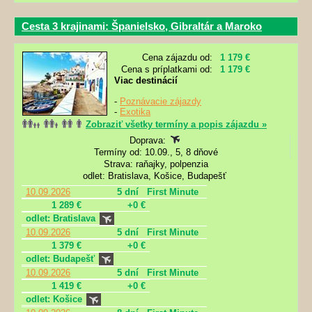
Cesta 3 krajinami: Španielsko, Gibraltár a Maroko
Cena zájazdu od:
1 179 €
Cena s príplatkami od:
1 179 €
Viac destinácií
-
Poznávacie zájazdy
-
Exotika
Zobraziť všetky termíny a popis zájazdu »
Doprava:
Termíny od: 10.09., 5, 8 dňové
Strava: raňajky, polpenzia
odlet: Bratislava, Košice, Budapešť
10.09.2026
5 dní
First Minute
1 289 €
+0 €
odlet: Bratislava
10.09.2026
5 dní
First Minute
1 379 €
+0 €
odlet: Budapešť
10.09.2026
5 dní
First Minute
1 419 €
+0 €
odlet: Košice