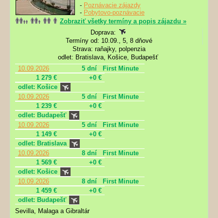
-
Poznávacie zájazdy
-
Pobytovo-poznávacie
Zobraziť všetky termíny a popis zájazdu »
Doprava:
Termíny od: 10.09., 5, 8 dňové
Strava: raňajky, polpenzia
odlet: Bratislava, Košice, Budapešť
10.09.2026
5 dní
First Minute
1 279 €
+0 €
odlet: Košice
10.09.2026
5 dní
First Minute
1 239 €
+0 €
odlet: Budapešť
10.09.2026
5 dní
First Minute
1 149 €
+0 €
odlet: Bratislava
10.09.2026
8 dní
First Minute
1 569 €
+0 €
odlet: Košice
10.09.2026
8 dní
First Minute
1 459 €
+0 €
odlet: Budapešť
Sevilla, Malaga a Gibraltár