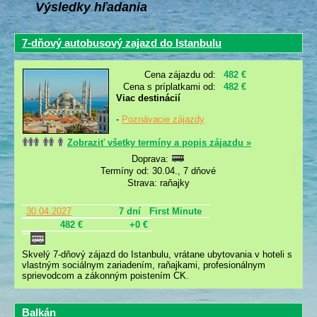
Výsledky hľadania
7-dňový autobusový zajazd do Istanbulu
Cena zájazdu od:
482 €
Cena s príplatkami od:
482 €
Viac destinácií
-
Poznávacie zájazdy
Zobraziť všetky termíny a popis zájazdu »
Doprava:
Termíny od: 30.04., 7 dňové
Strava: raňajky
30.04.2027
7 dní
First Minute
482 €
+0 €
Skvelý 7-dňový zájazd do Istanbulu, vrátane ubytovania v hoteli s
vlastným sociálnym zariadením, raňajkami, profesionálnym
sprievodcom a zákonným poistením CK.
Balkán