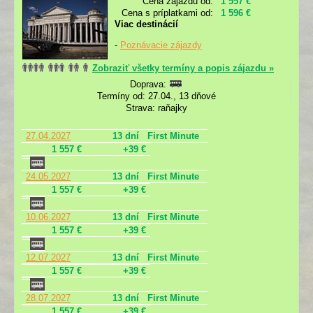
Cena zájazdu od:
1 557 €
Cena s príplatkami od:
1 596 €
Viac destinácií
-
Poznávacie zájazdy
Zobraziť všetky termíny a popis zájazdu »
Doprava:
Termíny od: 27.04., 13 dňové
Strava: raňajky
27.04.2027
13 dní
First Minute
1 557 €
+39 €
24.05.2027
13 dní
First Minute
1 557 €
+39 €
10.06.2027
13 dní
First Minute
1 557 €
+39 €
12.07.2027
13 dní
First Minute
1 557 €
+39 €
28.07.2027
13 dní
First Minute
1 557 €
+39 €