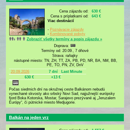
Cena zájazdu od:
630 €
Cena s príplatkami od:
643 €
Viac destinácií
-
Poznávacie zájazdy
-
Kombinované pobyty
Zobraziť všetky termíny a popis zájazdu »
Doprava:
Termíny od: 20.09., 7 dňové
Strava: raňajky
nástupné miesto: TN, ZH, TT, ZA, PB, PD, NR, BA, NM, BB,
PE, TO, PN, ZV, DnV
20.09.2026
7 dní
Last Minute
630 €
+13 €
Počas siedmich dní na okružnej ceste Balkánom nebudú
vynechané skvosty ako srbský Novi Sad, najjužnejší európsky
fjord Boka Kotorska, Mostar, Sarajevo prezývané aj „Jeruzalem
Európy“, či pútnické miesto Medjugorie.
Balkán na jeden vrz