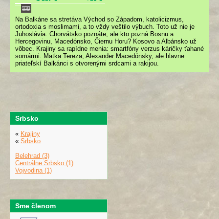
Na Balkáne sa stretáva Východ so Západom, katolicizmus,
ortodoxia s moslimami, a to vždy veštilo výbuch. Toto už nie je
Juhoslávia. Chorvátsko poznáte, ale kto pozná Bosnu a
Hercegovinu, Macedónsko, Čiernu Horu? Kosovo a Albánsko už
vôbec. Krajiny sa rapídne menia: smartfóny verzus káričky ťahané
somármi. Matka Tereza, Alexander Macedónsky, ale hlavne
priateľskí Balkánci s otvorenými srdcami a rakijou.
Srbsko
«
Krajiny
«
Srbsko
Belehrad (3)
Centrálne Srbsko (1)
Vojvodina (1)
Sme členom