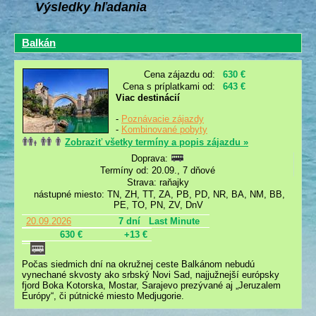
Výsledky hľadania
Balkán
Cena zájazdu od:
630 €
Cena s príplatkami od:
643 €
Viac destinácií
-
Poznávacie zájazdy
-
Kombinované pobyty
Zobraziť všetky termíny a popis zájazdu »
Doprava:
Termíny od: 20.09., 7 dňové
Strava: raňajky
nástupné miesto: TN, ZH, TT, ZA, PB, PD, NR, BA, NM, BB,
PE, TO, PN, ZV, DnV
20.09.2026
7 dní
Last Minute
630 €
+13 €
Počas siedmich dní na okružnej ceste Balkánom nebudú
vynechané skvosty ako srbský Novi Sad, najjužnejší európsky
fjord Boka Kotorska, Mostar, Sarajevo prezývané aj „Jeruzalem
Európy“, či pútnické miesto Medjugorie.