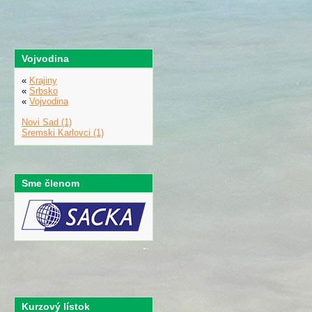
Vojvodina
«
Krajiny
«
Srbsko
«
Vojvodina
Novi Sad (1)
Sremski Karlovci (1)
Sme členom
Kurzový lístok