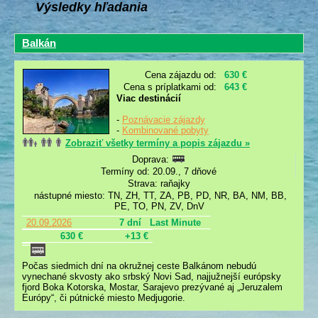
Výsledky hľadania
Balkán
Cena zájazdu od:
630 €
Cena s príplatkami od:
643 €
Viac destinácií
-
Poznávacie zájazdy
-
Kombinované pobyty
Zobraziť všetky termíny a popis zájazdu »
Doprava:
Termíny od: 20.09., 7 dňové
Strava: raňajky
nástupné miesto: TN, ZH, TT, ZA, PB, PD, NR, BA, NM, BB,
PE, TO, PN, ZV, DnV
20.09.2026
7 dní
Last Minute
630 €
+13 €
Počas siedmich dní na okružnej ceste Balkánom nebudú
vynechané skvosty ako srbský Novi Sad, najjužnejší európsky
fjord Boka Kotorska, Mostar, Sarajevo prezývané aj „Jeruzalem
Európy“, či pútnické miesto Medjugorie.