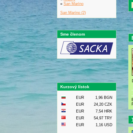
«
San Maríno
San Maríno (2)
Sme členom
Kurzový lístok
EUR
1,96 BGN
EUR
24,20 CZK
EUR
7,54 HRK
EUR
54,97 TRY
EUR
1,16 USD