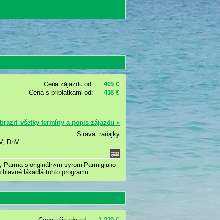
Cena zájazdu od:
405 €
Cena s príplatkami od:
418 €
braziť všetky termíny a popis zájazdu »
Strava: raňajky
ZV, DnV
u, Parma s originálnym syrom Parmigiano
 hlavné lákadlá tohto programu.
Cena zájazdu od:
1 210 €