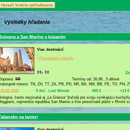
Výsledky hľadania
Bologna a San Maríno s kúpaním
Viac destinácií
-
Poznávacie zájazdy
Zo
Doprava:
Termíny od: 26.08., 5 dňové
nástupné miesto: TN, ZH, TT, ZA, PB, PD, NR, BA, NM, BB, PE, TO, PN, 
26.08.2026
5 dní
Last Minute
405 €
+13 €
Bologna, často nazývaná aj „La Grassa“ (tučná) pre svoju vynikajúcu kuchyň
Reggiano, najmenšia republika San Marino a šíre piesočnaté pláže v Rimini sú
Taliansko na tanieri
Viac destinácií