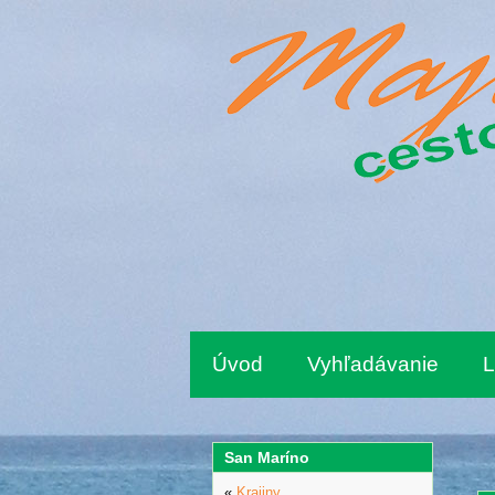
Úvod
Vyhľadávanie
L
San Maríno
«
Krajiny