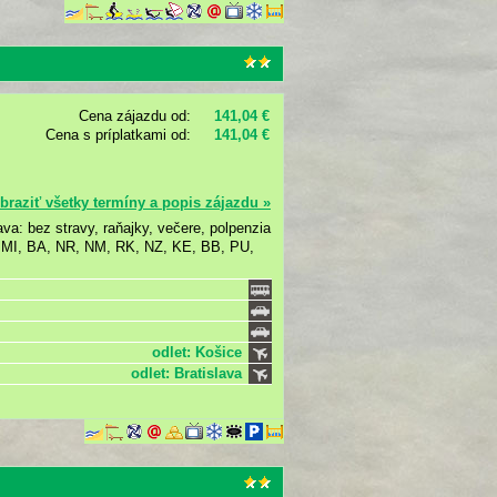
Cena zájazdu od:
141,04 €
Cena s príplatkami od:
141,04 €
braziť všetky termíny a popis zájazdu »
ava: bez stravy, raňajky, večere, polpenzia
, MI, BA, NR, NM, RK, NZ, KE, BB, PU,
odlet: Košice
odlet: Bratislava