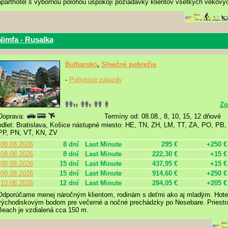
aparthotel s výbornou polohou uspokojí požiadavky klientov všetkých vekovýc
Nimfa - Rusalka
Bulharsko
,
Slnečné pobrežie
-
Pobytové zájazdy
Zo
Doprava:
Termíny od: 08.08., 8, 10, 15, 12 dňové
odlet: Bratislava, Košice nástupné miesto: HE, TN, ZH, LM, TT, ZA, PO, PB
PP, PN, VT, KN, ZV
08.08.2026
8 dní
Last Minute
295 €
+250 €
08.08.2026
8 dní
Last Minute
222,30 €
+15 €
08.08.2026
15 dní
Last Minute
437,95 €
+15 €
08.08.2026
15 dní
Last Minute
914,60 €
+250 €
10.08.2026
12 dní
Last Minute
284,05 €
+205 €
Odporúčame menej náročným klientom, rodinám s deťmi ako aj mladým. Hotel 
východiskovým bodom pre večerné a nočné prechádzky po Nesebare. Priestr
Beach je vzdialená cca 150 m.