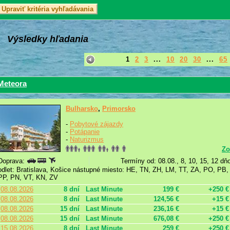
Výsledky hľadania
1
2
3
...
10
20
30
...
65
Meteora
Bulharsko
,
Primorsko
-
Pobytové zájazdy
-
Potápanie
-
Naturizmus
Zo
Doprava:
Termíny od: 08.08., 8, 10, 15, 12 dň
odlet: Bratislava, Košice nástupné miesto: HE, TN, ZH, LM, TT, ZA, PO, PB
PP, PN, VT, KN, ZV
08.08.2026
8 dní
Last Minute
199 €
+250 €
08.08.2026
8 dní
Last Minute
124,56 €
+15 €
08.08.2026
15 dní
Last Minute
236,16 €
+15 €
08.08.2026
15 dní
Last Minute
676,08 €
+250 €
15.08.2026
8 dní
Last Minute
259 €
+250 €