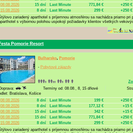
08.08.2026
15 dní
Last Minute
771,84 €
+250 €
15.08.2026
8 dní
Last Minute
299 €
+250 €
Štýlovo zariadený aparthotel s príjemnou atmosférou sa nachádza priamo pri 
aparthotel s výbornou polohou uspokojí požiadavky klientov všetkých vekovýc
Festa Pomorie Resort
Bulharsko
,
Pomorie
-
Pobytové zájazdy
Zo
Doprava:
Termíny od: 08.08., 8, 15 dňové
Str
odlet: Bratislava, Košice
08.08.2026
8 dní
Last Minute
199 €
+250 €
08.08.2026
8 dní
Last Minute
177,12 €
+15 €
08.08.2026
15 dní
Last Minute
342 €
+15 €
08.08.2026
15 dní
Last Minute
771,84 €
+250 €
15.08.2026
8 dní
Last Minute
299 €
+250 €
Štýlovo zariadený aparthotel s príjemnou atmosférou sa nachádza priamo pri 