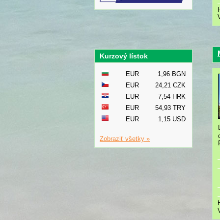
Kurzový lístok
EUR
1,96 BGN
EUR
24,21 CZK
EUR
7,54 HRK
EUR
54,93 TRY
EUR
1,15 USD
Zobraziť všetky »