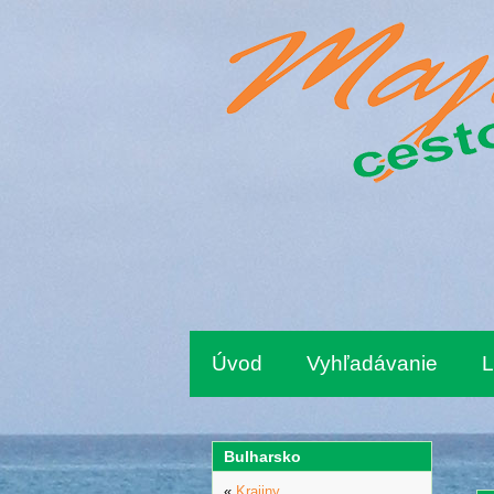
Úvod
Vyhľadávanie
L
Bulharsko
«
Krajiny