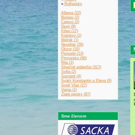
«
Bulharsko
Albena (22)
Burgas (2)
Carevo (2)
Djuni (8)
Kiten (17)
Kranevo (2)
Melnik (1)
Nesebar (26)
Obzor (16)
Pomorie (13)
Primorsko (90)
Rila (1)
Slnečné pobrežie (317)
Sofia (2)
Sozopol (4)
Svätý Konstantin a Elena (8)
Sveti Vlas (27)
Varna (1)
Zlaté piesky (87)
Sme členom