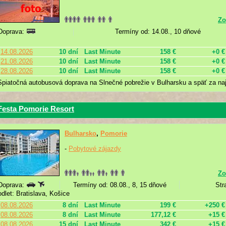
Zo
Doprava:
Termíny od: 14.08., 10 dňové
14.08.2026
10 dní
Last Minute
158 €
+0 €
21.08.2026
10 dní
Last Minute
158 €
+0 €
28.08.2026
10 dní
Last Minute
158 €
+0 €
Spiatočná autobusová doprava na Slnečné pobrežie v Bulharsku a späť za naj
Festa Pomorie Resort
Bulharsko
,
Pomorie
-
Pobytové zájazdy
Zo
Doprava:
Termíny od: 08.08., 8, 15 dňové
Str
odlet: Bratislava, Košice
08.08.2026
8 dní
Last Minute
199 €
+250 €
08.08.2026
8 dní
Last Minute
177,12 €
+15 €
08.08.2026
15 dní
Last Minute
342 €
+15 €