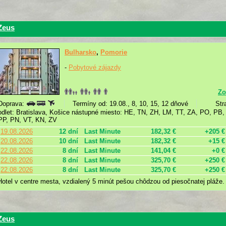
Zeus
Bulharsko
,
Pomorie
-
Pobytové zájazdy
Zo
Doprava:
Termíny od: 19.08., 8, 10, 15, 12 dňové
Str
odlet: Bratislava, Košice nástupné miesto: HE, TN, ZH, LM, TT, ZA, PO, PB
PP, PN, VT, KN, ZV
19.08.2026
12 dní
Last Minute
182,32 €
+205 €
20.08.2026
10 dní
Last Minute
182,32 €
+15 €
22.08.2026
8 dní
Last Minute
141,04 €
+0 €
22.08.2026
8 dní
Last Minute
325,70 €
+250 €
22.08.2026
8 dní
Last Minute
325,70 €
+250 €
Hotel v centre mesta, vzdialený 5 minút pešou chôdzou od piesočnatej pláže.
Zeus