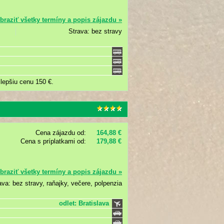
braziť všetky termíny a popis zájazdu »
Strava: bez stravy
lepšiu cenu 150 €.
Cena zájazdu od:
164,88 €
Cena s príplatkami od:
179,88 €
braziť všetky termíny a popis zájazdu »
ava: bez stravy, raňajky, večere, polpenzia
odlet: Bratislava