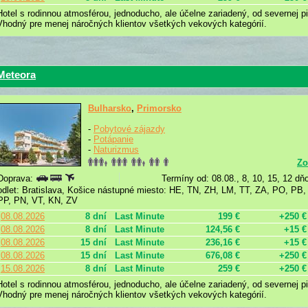
Hotel s rodinnou atmosférou, jednoducho, ale účelne zariadený, od severnej p
Vhodný pre menej náročných klientov všetkých vekových kategórií.
Meteora
Bulharsko
,
Primorsko
-
Pobytové zájazdy
-
Potápanie
-
Naturizmus
Zo
Doprava:
Termíny od: 08.08., 8, 10, 15, 12 dň
odlet: Bratislava, Košice nástupné miesto: HE, TN, ZH, LM, TT, ZA, PO, PB
PP, PN, VT, KN, ZV
08.08.2026
8 dní
Last Minute
199 €
+250 €
08.08.2026
8 dní
Last Minute
124,56 €
+15 €
08.08.2026
15 dní
Last Minute
236,16 €
+15 €
08.08.2026
15 dní
Last Minute
676,08 €
+250 €
15.08.2026
8 dní
Last Minute
259 €
+250 €
Hotel s rodinnou atmosférou, jednoducho, ale účelne zariadený, od severnej p
Vhodný pre menej náročných klientov všetkých vekových kategórií.