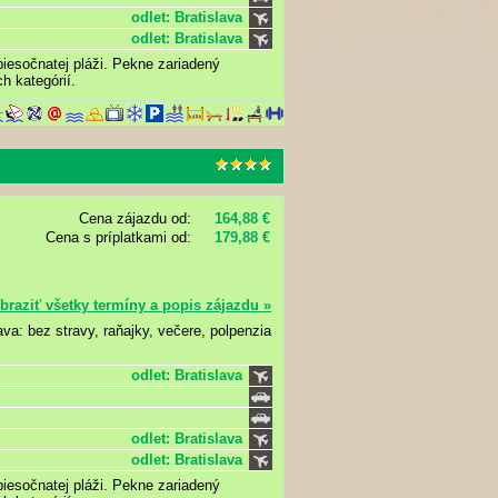
odlet: Bratislava
odlet: Bratislava
piesočnatej pláži. Pekne zariadený
h kategórií.
Cena zájazdu od:
164,88 €
Cena s príplatkami od:
179,88 €
braziť všetky termíny a popis zájazdu »
ava: bez stravy, raňajky, večere, polpenzia
odlet: Bratislava
odlet: Bratislava
odlet: Bratislava
piesočnatej pláži. Pekne zariadený