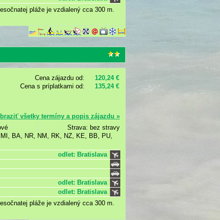
iesočnatej pláže je vzdialený cca 300 m.
Cena zájazdu od:
120,24 €
Cena s príplatkami od:
135,24 €
braziť všetky termíny a popis zájazdu »
ové
Strava: bez stravy
, MI, BA, NR, NM, RK, NZ, KE, BB, PU,
odlet: Bratislava
odlet: Bratislava
odlet: Bratislava
iesočnatej pláže je vzdialený cca 300 m.