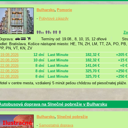
Bulharsko
,
Pomorie
-
Pobytové zájazdy
Zo
Doprava:
Termíny od: 19.08., 8, 10, 15, 12 dňové
Str
odlet: Bratislava, Košice nástupné miesto: HE, TN, ZH, LM, TT, ZA, PO, PB
PP, PN, VT, KN, ZV
19.08.2026
12 dní
Last Minute
182,32 €
+205 €
20.08.2026
10 dní
Last Minute
182,32 €
+15 €
22.08.2026
8 dní
Last Minute
141,04 €
+0 €
22.08.2026
8 dní
Last Minute
325,70 €
+250 €
22.08.2026
8 dní
Last Minute
325,70 €
+250 €
Hotel v centre mesta, vzdialený 5 minút pešou chôdzou od piesočnatej pláže.
Autobusová doprava na Slnečné pobrežie v Bulharsku
Bulharsko
,
Slnečné pobrežie
-
Samostatná doprava