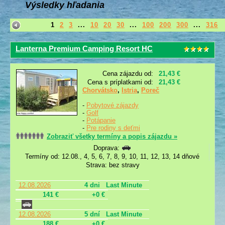
Výsledky hľadania
1
2
3
...
10
20
30
...
100
200
300
...
316
Lanterna Premium Camping Resort HC
Cena zájazdu od:
21,43 €
Cena s príplatkami od:
21,43 €
Chorvátsko
,
Istria
,
Poreč
-
Pobytové zájazdy
-
Golf
-
Potápanie
-
Pre rodiny s deťmi
Zobraziť všetky termíny a popis zájazdu »
Doprava:
Termíny od: 12.08., 4, 5, 6, 7, 8, 9, 10, 11, 12, 13, 14 dňové
Strava: bez stravy
12.08.2026
4 dni
Last Minute
141 €
+0 €
12.08.2026
5 dní
Last Minute
188 €
+0 €