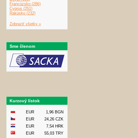
Francúzsko (286)
Cyprus (251)
Rakúsko (232)
Zobraziť všetky »
Sme členom
Kurzový lístok
EUR
1,96 BGN
EUR
24,26 CZK
EUR
7,54 HRK
EUR
55,03 TRY