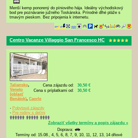
Menší kemp ponorený do píniového hája. Ideálny východiskový
bod pre poznávanie južného Toskánska. Prírodné dlhé pláže s
tmavým pieskom. Bez pripojenia k internetu.
Centro Vacanze Villaggio San Francesco HC
Taliansko
,
Cena zájazdu od:
30,50 €
Veneto
Cena s príplatkami od:
30,50 €
(oblasť
Benátok)
,
Caorle
-
Pobytové zájazdy
-
Pre rodiny s deťmi
Zobraziť všetky termíny a popis zájazdu »
Doprava:
Termíny od: 15.08., 4, 5, 6, 8, 7, 9, 10, 11, 12, 13, 14 dňové