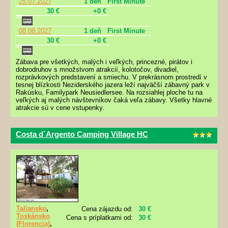
25.07.2027
1 deň
First Minute
30 €
+0 €
08.08.2027
1 deň
First Minute
30 €
+0 €
Zábava pre všetkých, malých i veľkých, princezné, pirátov i
dobrodruhov s množstvom atrakcií, kolotočov, divadiel,
rozprávkových predstavení a smiechu. V prekrásnom prostredí v
tesnej blízkosti Neziderského jazera leží najväčší zábavný park v
Rakúsku, Familypark Neusiedlersee. Na rozsiahlej ploche tu na
veľkých aj malých návštevníkov čaká veľa zábavy. Všetky hlavné
atrakcie sú v cene vstupenky.
Costa d´Argento Camping Village HC
Taliansko
,
Cena zájazdu od:
30 €
Toskánsko
Cena s príplatkami od:
30 €
(Florencia)
,