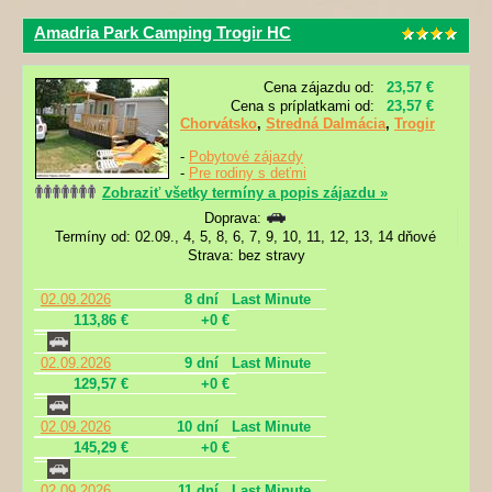
Amadria Park Camping Trogir HC
Cena zájazdu od:
23,57 €
Cena s príplatkami od:
23,57 €
Chorvátsko
,
Stredná Dalmácia
,
Trogir
-
Pobytové zájazdy
-
Pre rodiny s deťmi
Zobraziť všetky termíny a popis zájazdu »
Doprava:
Termíny od: 02.09., 4, 5, 8, 6, 7, 9, 10, 11, 12, 13, 14 dňové
Strava: bez stravy
02.09.2026
8 dní
Last Minute
113,86 €
+0 €
02.09.2026
9 dní
Last Minute
129,57 €
+0 €
02.09.2026
10 dní
Last Minute
145,29 €
+0 €
02.09.2026
11 dní
Last Minute