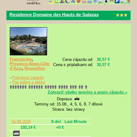
Residence Domaine des Hauts de Salavas
Francúzsko
,
Cena zájazdu od:
30,57 €
Provence-Alpes-Côte
Cena s príplatkami od:
30,57 €
d’Azur
,
Roussillon
-
Pobytové zájazdy
-
Pre rodiny s deťmi
Zobraziť všetky termíny a popis zájazdu »
Doprava:
Termíny od: 15.08., 4, 5, 6, 8, 7 dňové
Strava: bez stravy
15.08.2026
8 dní
Last Minute
192,14 €
+0 €