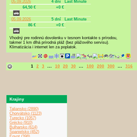
05.09.2026
4 dni
Last Minute
64,50 €
+0 €
05.09.2026
5 dní
Last Minute
86 €
+0 €
Vhodný pre rodinnú dovolenku v tesnom kontakte s prírodou,
takmer 1 km dlhá prírodná pláž (bez plážového servisu).
Klimatizácia i internet len za poplatok.
1
2
3
...
10
20
30
...
100
200
300
...
316
Krajiny
Taliansko (2890)
Chorvátsko (1123)
Turecko (1057)
Grécko (910)
Bulharsko (614)
Španielsko (452)
Egypt (398)