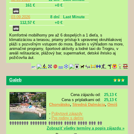
161 €
+0 €
03.09.2026
8 dní
Last Minute
112,57 €
+0 €
Komfortné mobilhomy pre až 6 dospelých a 1 dieťa, s
klimatizáciou a terasou, priamy prístup k upravenej okruhliakovej
pláži s pozvoľným vstupom do mora. Bazén s výhľadom na more,
animačné programy, športové aktivity a lodné taxi do Trogiru, v
areáli reštaurácie, plážový bar, supermarket, detské ihrisko aj
požičovňa áut.
Galeb
Cena zájazdu od:
25,13 €
Cena s príplatkami od:
25,13 €
Chorvátsko
,
Stredná Dalmácia
,
Omiš
-
Pobytové zájazdy
-
Pre rodiny s deťmi
Zobraziť všetky termíny a popis zájazdu »