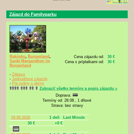
Zájazd do Familyparku
Rakúsko
,
Burgenland
,
Cena zájazdu od:
30 €
Sankt Margarethen im
Cena s príplatkami od:
30 €
Burgenland
-
Zábava
-
Jednodňové zájazdy
-
Pre rodiny s deťmi
Zobraziť všetky termíny a popis zájazdu »
Doprava:
Termíny od: 28.08., 1 dňové
Strava: bez stravy
28.08.2026
1 deň
Last Minute
30 €
+0 €