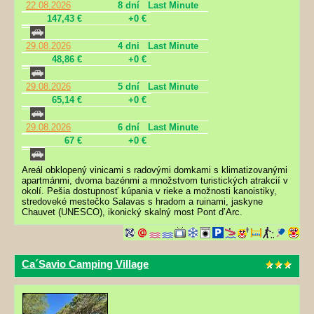
22.08.2026
8 dní
Last Minute
147,43 €
+0 €
29.08.2026
4 dni
Last Minute
48,86 €
+0 €
29.08.2026
5 dní
Last Minute
65,14 €
+0 €
29.08.2026
6 dní
Last Minute
67 €
+0 €
Areál obklopený vinicami s radovými domkami s klimatizovanými
apartmánmi, dvoma bazénmi a množstvom turistických atrakcií v
okolí. Pešia dostupnosť kúpania v rieke a možnosti kanoistiky,
stredoveké mestečko Salavas s hradom a ruinami, jaskyne
Chauvet (UNESCO), ikonický skalný most Pont d’Arc.
Ca´Savio Camping Village