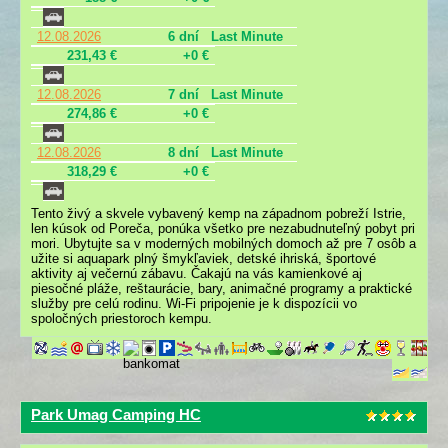
12.08.2026
6 dní
Last Minute
231,43 €
+0 €
12.08.2026
7 dní
Last Minute
274,86 €
+0 €
12.08.2026
8 dní
Last Minute
318,29 €
+0 €
Tento živý a skvele vybavený kemp na západnom pobreží Istrie,
len kúsok od Poreča, ponúka všetko pre nezabudnuteľný pobyt pri
mori. Ubytujte sa v moderných mobilných domoch až pre 7 osôb a
užite si aquapark plný šmykľaviek, detské ihriská, športové
aktivity aj večernú zábavu. Čakajú na vás kamienkové aj
piesočné pláže, reštaurácie, bary, animačné programy a praktické
služby pre celú rodinu. Wi-Fi pripojenie je k dispozícii vo
spoločných priestoroch kempu.
Park Umag Camping HC