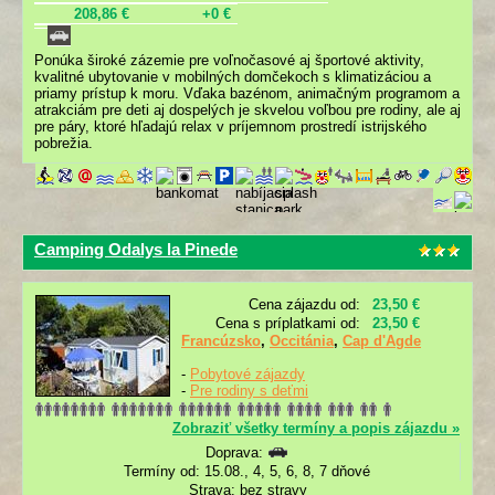
208,86 €
+0 €
Ponúka široké zázemie pre voľnočasové aj športové aktivity,
kvalitné ubytovanie v mobilných domčekoch s klimatizáciou a
priamy prístup k moru. Vďaka bazénom, animačným programom a
atrakciám pre deti aj dospelých je skvelou voľbou pre rodiny, ale aj
pre páry, ktoré hľadajú relax v príjemnom prostredí istrijského
pobrežia.
Camping Odalys la Pinede
Cena zájazdu od:
23,50 €
Cena s príplatkami od:
23,50 €
Francúzsko
,
Occitánia
,
Cap d'Agde
-
Pobytové zájazdy
-
Pre rodiny s deťmi
Zobraziť všetky termíny a popis zájazdu »
Doprava:
Termíny od: 15.08., 4, 5, 6, 8, 7 dňové
Strava: bez stravy