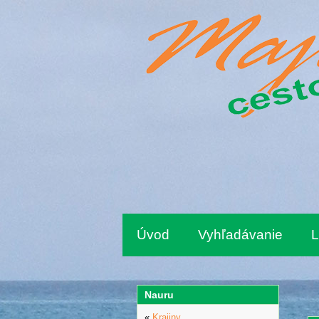
Úvod
Vyhľadávanie
L
Nauru
«
Krajiny