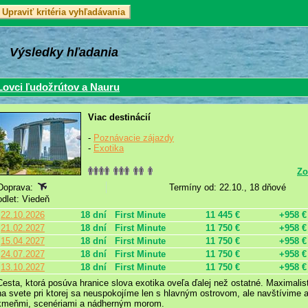
Výsledky hľadania
Lovci ľudožrútov a Nauru
Viac destinácií
-
Poznávacie zájazdy
-
Exotika
Zo
Doprava:
Termíny od: 22.10., 18 dňové
odlet: Viedeň
22.10.2026
18 dní
First Minute
11 445 €
+958 €
21.02.2027
18 dní
First Minute
11 750 €
+958 €
15.04.2027
18 dní
First Minute
11 750 €
+958 €
24.07.2027
18 dní
First Minute
11 750 €
+958 €
13.10.2027
18 dní
First Minute
11 750 €
+958 €
Cesta, ktorá posúva hranice slova exotika oveľa ďalej než ostatné. Maximal
na svete pri ktorej sa neuspokojíme len s hlavným ostrovom, ale navštívime aj
kmeňmi, scenériami a nádherným morom.