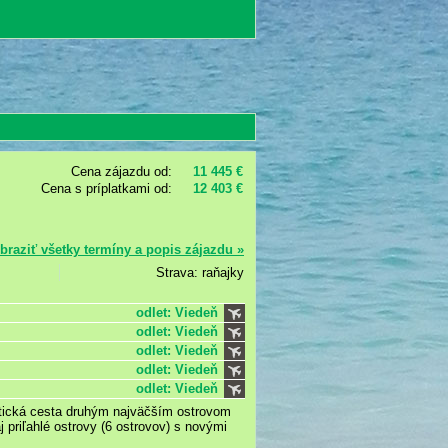
Cena zájazdu od:
11 445 €
Cena s príplatkami od:
12 403 €
braziť všetky termíny a popis zájazdu »
Strava: raňajky
odlet: Viedeň
odlet: Viedeň
odlet: Viedeň
odlet: Viedeň
odlet: Viedeň
istická cesta druhým najväčším ostrovom
 priľahlé ostrovy (6 ostrovov) s novými