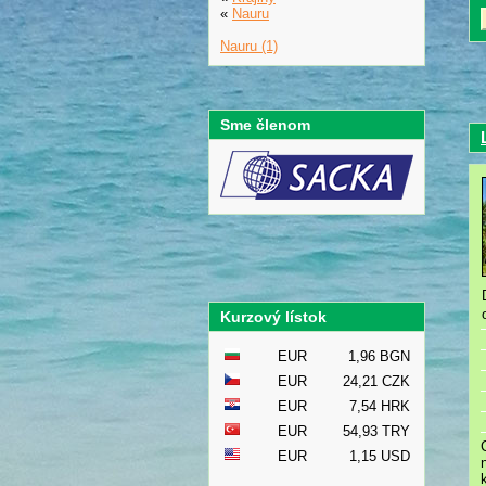
«
Nauru
Nauru (1)
Sme členom
Kurzový lístok
EUR
1,96 BGN
EUR
24,21 CZK
EUR
7,54 HRK
EUR
54,93 TRY
EUR
1,15 USD