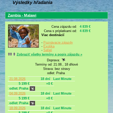
Výsledky hľadania
Zambia - Malawi
Cena zájazdu od:
4 839 €
Cena s príplatkami od:
4 839 €
Viac destinácií
-
Poznávacie zájazdy
-
Exotika
-
Safari
Zobraziť všetky termíny a popis zájazdu »
Doprava:
Termíny od: 21.08., 18 dňové
Strava: bez stravy
odlet: Praha
21.08.2026
18 dní
Last Minute
5 199 €
+0 €
odlet: Praha
04.09.2026
18 dní
Last Minute
5 199 €
+0 €
odlet: Praha
18.09.2026
18 dní
Last Minute
5 199 €
+0 €