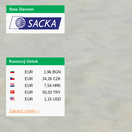
Sme členom
Kurzový lístok
EUR
1,96 BGN
EUR
24,26 CZK
EUR
7,54 HRK
EUR
55,03 TRY
EUR
1,15 USD
Zobraziť všetky »