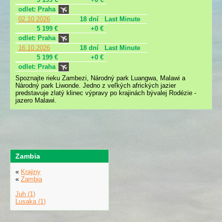
odlet: Praha
02.10.2026
18 dní
Last Minute
5 199 €
+0 €
odlet: Praha
16.10.2026
18 dní
Last Minute
5 199 €
+0 €
odlet: Praha
Spoznajte rieku Zambezi, Národný park Luangwa, Malawi a
Národný park Liwonde. Jedno z veľkých afrických jazier
predstavuje zlatý klinec výpravy po krajinách bývalej Rodézie -
jazero Malawi.
Zambia
«
Krajiny
«
Zambia
Juh (1)
Lusaka (1)