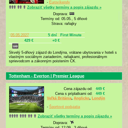
-
Eurovíkendy
Zobraziť všetky termíny a popis zájazdu »
Doprava:
Termíny od: 05.05., 5 dňové
Strava: raňajky
05.05.2027
5 dní
First Minute
429 €
+0 €
Skvelý 5-dňový zájazd do Londýna, vrátane ubytovania v hoteli s
vlastným sociálnym zariadením, raňajkami, profesionálnym
sprievodcom a zákonným poistením CK.
Tottenham - Everton | Premier League
Cena zájazdu od:
449 €
Cena s príplatkami od:
449 €
Veľká Británia
,
Anglicko
,
Londýn
-
Športové podujatia
Zobraziť všetky termíny a popis zájazdu »
Doprava:
Termíny od: 12.09., 3 dňové