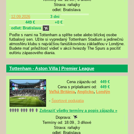
Strava: raňajky
odlet: Bratislava
12.09.2026
3 dni
449 €
+0 €
odlet: Bratislava
Poďte s nami na Tottenham a splňte sebe alebo blízkej osobe
futbalový sen. Užite si vypredaný Tottenham Stadium a jedinečnú
atmosféru klubu s najväčšou fanúšikovskou základňou v Londýne.
Budete mať príležitosť vidieť v akcii hviezdy The Spurs a pocítiť
eufóriu zápasového diania.
Tottenham - Aston Villa | Premier League
Cena zájazdu od:
449 €
Cena s príplatkami od:
449 €
Veľká Británia
,
Anglicko
,
Londýn
-
Športové podujatia
Zobraziť všetky termíny a popis zájazdu »
Doprava:
Termíny od: 18.09., 3 dňové
Strava: raňajky
odlet: Bratislava