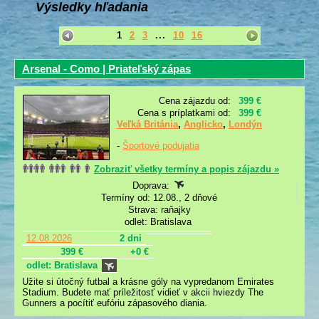
Výsledky hľadania
1
2
3
...
10
16
Arsenal - Como | Priateľský zápas
Cena zájazdu od:
399 €
Cena s príplatkami od:
399 €
Veľká Británia
,
Anglicko
,
Londýn
-
Športové podujatia
Zobraziť všetky termíny a popis zájazdu »
Doprava:
Termíny od: 12.08., 2 dňové
Strava: raňajky
odlet: Bratislava
12.08.2026
2 dni
399 €
+0 €
odlet: Bratislava
Užite si útočný futbal a krásne góly na vypredanom Emirates
Stadium. Budete mať príležitosť vidieť v akcii hviezdy The
Gunners a pocítiť eufóriu zápasového diania.