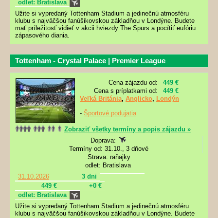
odlet: Bratislava
Užite si vypredaný Tottenham Stadium
a jedinečnú atmosféru
klubu s najväčšou fanúšikovskou základňou v Londýne. Budete
mať príležitosť vidieť v akcii hviezdy The Spurs a pocítiť eufóriu
zápasového diania.
Tottenham - Crystal Palace | Premier League
Cena zájazdu od:
449 €
Cena s príplatkami od:
449 €
Veľká Británia
,
Anglicko
,
Londýn
-
Športové podujatia
Zobraziť všetky termíny a popis zájazdu »
Doprava:
Termíny od: 31.10., 3 dňové
Strava: raňajky
odlet: Bratislava
31.10.2026
3 dni
449 €
+0 €
odlet: Bratislava
Užite si vypredaný Tottenham Stadium
a jedinečnú atmosféru
klubu s najväčšou fanúšikovskou základňou v Londýne. Budete