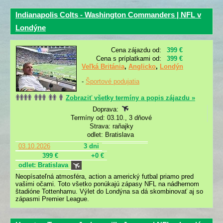
Indianapolis Colts - Washington Commanders | NFL v
Londýne
Cena zájazdu od:
399 €
Cena s príplatkami od:
399 €
Veľká Británia
,
Anglicko
,
Londýn
-
Športové podujatia
Zobraziť všetky termíny a popis zájazdu »
Doprava:
Termíny od: 03.10., 3 dňové
Strava: raňajky
odlet: Bratislava
03.10.2026
3 dni
399 €
+0 €
odlet: Bratislava
Neopísateľná atmosféra, action a americký futbal priamo pred
vašimi očami. Toto všetko ponúkajú zápasy NFL na nádhernom
štadióne Tottenhamu. Výlet do Londýna sa dá skombinovať aj so
zápasmi Premier League.