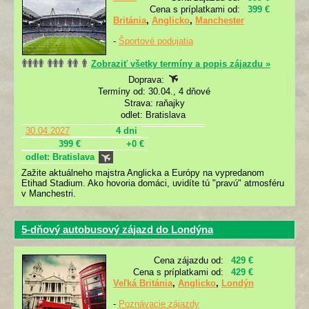
Cena s príplatkami od:
399 €
Británia
,
Anglicko
,
Manchester
-
Športové podujatia
Zobraziť všetky termíny a popis zájazdu »
Doprava:
Termíny od: 30.04., 4 dňové
Strava: raňajky
odlet: Bratislava
30.04.2027
4 dni
399 €
+0 €
odlet: Bratislava
Zažite aktuálneho majstra Anglicka a Európy na vypredanom
Etihad Stadium. Ako hovoria domáci, uvidíte tú "pravú" atmosféru
v Manchestri.
5-dňový autobusový zájazd do Londýna
Cena zájazdu od:
429 €
Cena s príplatkami od:
429 €
Veľká Británia
,
Anglicko
,
Londýn
-
Poznávacie zájazdy