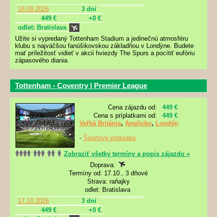
18.09.2026
3 dni
449 €
+0 €
odlet: Bratislava
Užite si vypredaný Tottenham Stadium
a jedinečnú atmosféru
klubu s najväčšou fanúšikovskou základňou v Londýne. Budete
mať príležitosť vidieť v akcii hviezdy The Spurs a pocítiť eufóriu
zápasového diania.
Tottenham - Coventry | Premier League
Cena zájazdu od:
449 €
Cena s príplatkami od:
449 €
Veľká Británia
,
Anglicko
,
Londýn
-
Športové podujatia
Zobraziť všetky termíny a popis zájazdu »
Doprava:
Termíny od: 17.10., 3 dňové
Strava: raňajky
odlet: Bratislava
17.10.2026
3 dni
449 €
+0 €