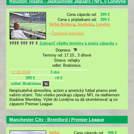
Houston Texans - Jacksonville Jaguars | NFL v Londýne
Cena zájazdu od:
399 €
Cena s príplatkami od:
399 €
Veľká Británia
,
Anglicko
,
Londýn
-
Športové podujatia
Zobraziť všetky termíny a popis zájazdu »
Doprava:
Termíny od: 17.10., 3 dňové
Strava: raňajky
odlet: Bratislava
17.10.2026
3 dni
399 €
+0 €
odlet: Bratislava
Neopísateľná atmosféra, action a americký futbal priamo pred
vašimi očami. Toto všetko ponúkajú zápasy NFL na nádhernom
štadióne Wembley. Výlet do Londýna sa dá skombinovať aj so
zápasmi Premier League.
Manchester City - Brentford | Premier League
Veľká
Cena zájazdu od:
399 €