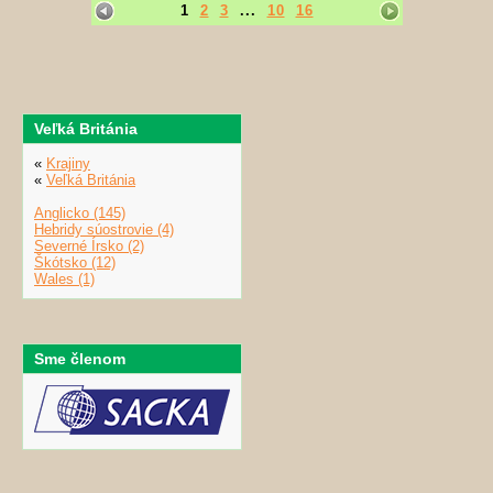
1
2
3
...
10
16
Veľká Británia
«
Krajiny
«
Veľká Británia
Anglicko (145)
Hebridy súostrovie (4)
Severné Írsko (2)
Škótsko (12)
Wales (1)
Sme členom