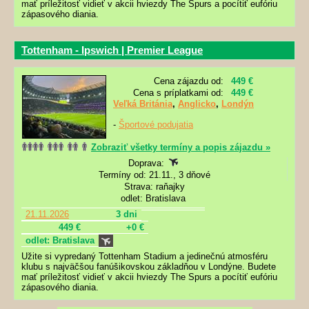
mať príležitosť vidieť v akcii hviezdy The Spurs a pocítiť eufóriu
zápasového diania.
Tottenham - Ipswich | Premier League
Cena zájazdu od:
449 €
Cena s príplatkami od:
449 €
Veľká Británia
,
Anglicko
,
Londýn
-
Športové podujatia
Zobraziť všetky termíny a popis zájazdu »
Doprava:
Termíny od: 21.11., 3 dňové
Strava: raňajky
odlet: Bratislava
21.11.2026
3 dni
449 €
+0 €
odlet: Bratislava
Užite si vypredaný Tottenham Stadium a jedinečnú atmosféru
klubu s najväčšou fanúšikovskou základňou v Londýne. Budete
mať príležitosť vidieť v akcii hviezdy The Spurs a pocítiť eufóriu
zápasového diania.