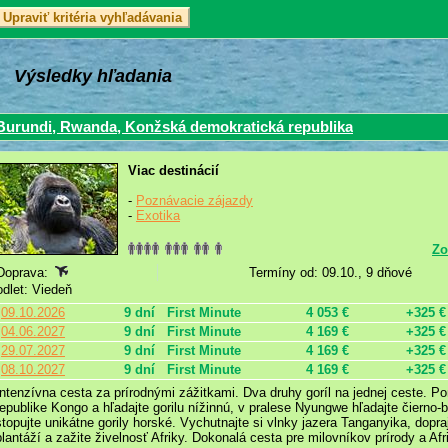
Výsledky hľadania
Burundi, Rwanda, Konžská demokratická republika
Viac destinácií
-
Poznávacie zájazdy
-
Exotika
Zo
Doprava:
Termíny od: 09.10., 9 dňové
odlet: Viedeň
09.10.2026
9 dní
First Minute
4 053 €
+325 €
04.06.2027
9 dní
First Minute
4 169 €
+325 €
29.07.2027
9 dní
First Minute
4 169 €
+325 €
08.10.2027
9 dní
First Minute
4 169 €
+325 €
Intenzívna cesta za prírodnými zážitkami. Dva druhy goríl na jednej ceste. P
republike Kongo a hľadajte gorilu nížinnú, v pralese Nyungwe hľadajte čierno-
stopujte unikátne gorily horské. Vychutnajte si vlnky jazera Tanganyika, dopr
plantáží a zažite živelnosť Afriky. Dokonalá cesta pre milovníkov prírody a Afr