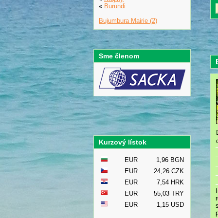
«
Burundi
Bujumbura Mairie (2)
Sme členom
Kurzový lístok
EUR
1,96 BGN
EUR
24,26 CZK
EUR
7,54 HRK
EUR
55,03 TRY
EUR
1,15 USD