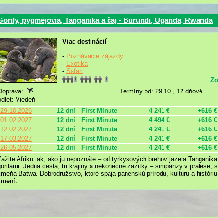
Gorily, pygmejovia, Tanganika a čaj - Burundi, Uganda, Rwanda
Viac destinácií
-
Poznávacie zájazdy
-
Exotika
-
Safari
Zo
Doprava:
Termíny od: 29.10., 12 dňové
odlet: Viedeň
29.10.2026
12 dní
First Minute
4 241 €
+616 €
01.02.2027
12 dní
First Minute
4 494 €
+616 €
12.02.2027
12 dní
First Minute
4 241 €
+616 €
17.03.2027
12 dní
First Minute
4 241 €
+616 €
26.05.2027
12 dní
First Minute
4 241 €
+616 €
Zažite Afriku tak, ako ju nepoznáte – od tyrkysových brehov jazera Tanganika 
gorilami. Jedna cesta, tri krajiny a nekonečné zážitky – šimpanzy v pralese, sa
kmeňa Batwa. Dobrodružstvo, ktoré spája panenskú prírodu, kultúru a históriu
zmení.