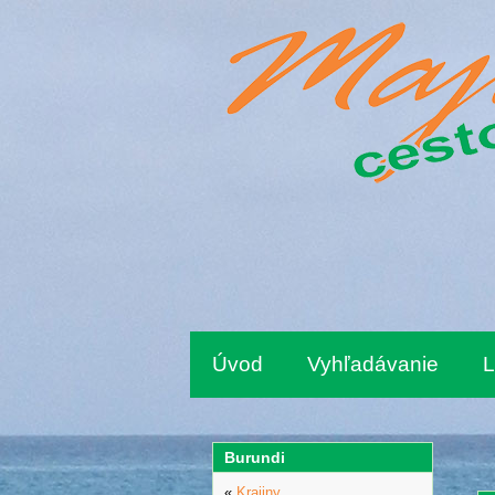
Úvod
Vyhľadávanie
L
Burundi
«
Krajiny