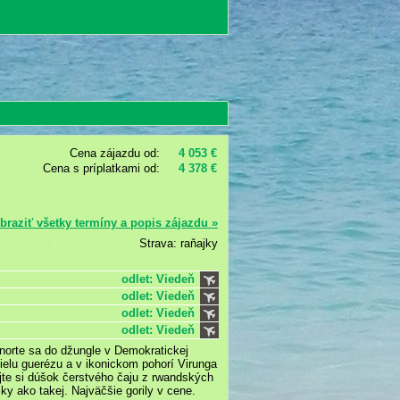
Cena zájazdu od:
4 053 €
Cena s príplatkami od:
4 378 €
braziť všetky termíny a popis zájazdu »
Strava: raňajky
odlet: Viedeň
odlet: Viedeň
odlet: Viedeň
odlet: Viedeň
onorte sa do džungle v Demokratickej
bielu guerézu a v ikonickom pohorí Virunga
ajte si dúšok čerstvého čaju z rwandských
iky ako takej. Najväčšie gorily v cene.