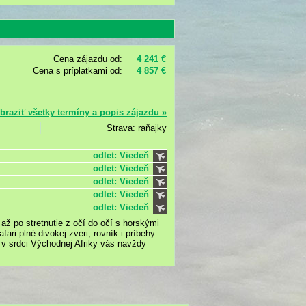
Cena zájazdu od:
4 241 €
Cena s príplatkami od:
4 857 €
braziť všetky termíny a popis zájazdu »
Strava: raňajky
odlet: Viedeň
odlet: Viedeň
odlet: Viedeň
odlet: Viedeň
odlet: Viedeň
až po stretnutie z očí do očí s horskými
fari plné divokej zveri, rovník i príbehy
 v srdci Východnej Afriky vás navždy