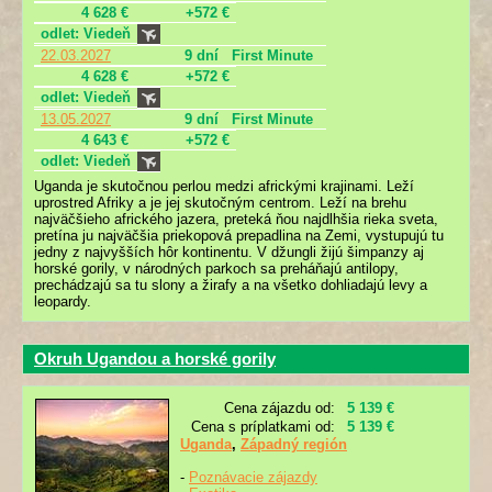
4 628 €
+572 €
odlet: Viedeň
22.03.2027
9 dní
First Minute
4 628 €
+572 €
odlet: Viedeň
13.05.2027
9 dní
First Minute
4 643 €
+572 €
odlet: Viedeň
Uganda je skutočnou perlou medzi africkými krajinami. Leží
uprostred Afriky a je jej skutočným centrom. Leží na brehu
najväčšieho afrického jazera, preteká ňou najdlhšia rieka sveta,
pretína ju najväčšia priekopová prepadlina na Zemi, vystupujú tu
jedny z najvyšších hôr kontinentu. V džungli žijú šimpanzy aj
horské gorily, v národných parkoch sa preháňajú antilopy,
prechádzajú sa tu slony a žirafy a na všetko dohliadajú levy a
leopardy.
Okruh Ugandou a horské gorily
Cena zájazdu od:
5 139 €
Cena s príplatkami od:
5 139 €
Uganda
,
Západný región
-
Poznávacie zájazdy