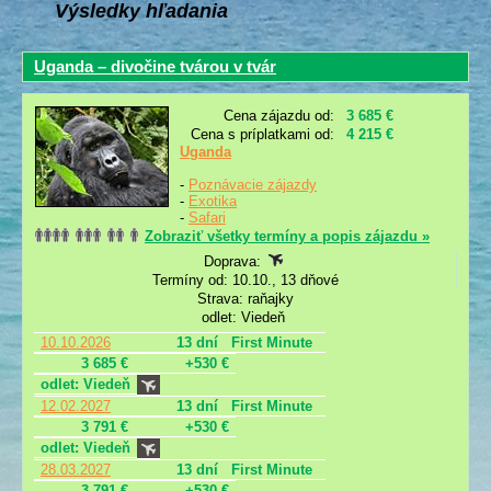
Výsledky hľadania
Uganda – divočine tvárou v tvár
Cena zájazdu od:
3 685 €
Cena s príplatkami od:
4 215 €
Uganda
-
Poznávacie zájazdy
-
Exotika
-
Safari
Zobraziť všetky termíny a popis zájazdu »
Doprava:
Termíny od: 10.10., 13 dňové
Strava: raňajky
odlet: Viedeň
10.10.2026
13 dní
First Minute
3 685 €
+530 €
odlet: Viedeň
12.02.2027
13 dní
First Minute
3 791 €
+530 €
odlet: Viedeň
28.03.2027
13 dní
First Minute
3 791 €
+530 €