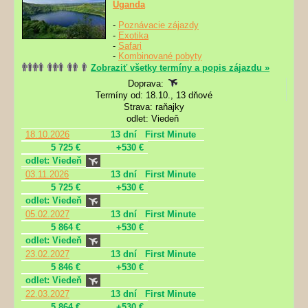
Uganda
-
Poznávacie zájazdy
-
Exotika
-
Safari
-
Kombinované pobyty
Zobraziť všetky termíny a popis zájazdu »
Doprava:
Termíny od: 18.10., 13 dňové
Strava: raňajky
odlet: Viedeň
18.10.2026
13 dní
First Minute
5 725 €
+530 €
odlet: Viedeň
03.11.2026
13 dní
First Minute
5 725 €
+530 €
odlet: Viedeň
05.02.2027
13 dní
First Minute
5 864 €
+530 €
odlet: Viedeň
23.02.2027
13 dní
First Minute
5 846 €
+530 €
odlet: Viedeň
22.03.2027
13 dní
First Minute
5 864 €
+530 €