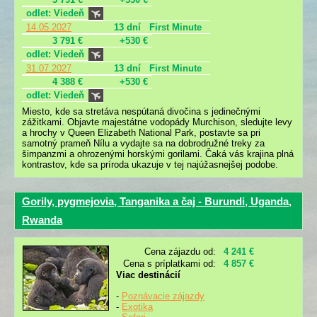
odlet: Viedeň
14.05.2027
13 dní
First Minute
3 791 €
+530 €
odlet: Viedeň
31.07.2027
13 dní
First Minute
4 388 €
+530 €
odlet: Viedeň
Miesto, kde sa stretáva nespútaná divočina s jedinečnými
zážitkami. Objavte majestátne vodopády Murchison, sledujte levy
a hrochy v Queen Elizabeth National Park, postavte sa pri
samotný prameň Nílu a vydajte sa na dobrodružné treky za
šimpanzmi a ohrozenými horskými gorilami. Čaká vás krajina plná
kontrastov, kde sa príroda ukazuje v tej najúžasnejšej podobe.
Gorily, pygmejovia, Tanganika a čaj - Burundi, Uganda,
Rwanda
Cena zájazdu od:
4 241 €
Cena s príplatkami od:
4 857 €
Viac destinácií
-
Poznávacie zájazdy
-
Exotika