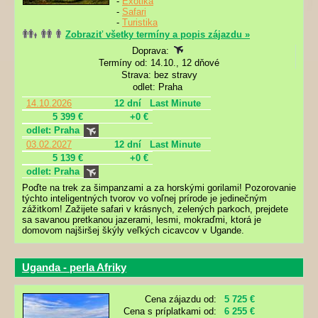
-
Exotika
-
Safari
-
Turistika
Zobraziť všetky termíny a popis zájazdu »
Doprava:
Termíny od: 14.10., 12 dňové
Strava: bez stravy
odlet: Praha
14.10.2026
12 dní
Last Minute
5 399 €
+0 €
odlet: Praha
03.02.2027
12 dní
Last Minute
5 139 €
+0 €
odlet: Praha
Poďte na trek za šimpanzami a za horskými gorilami! Pozorovanie
týchto inteligentných tvorov vo voľnej prírode je jedinečným
zážitkom! Zažijete safari v krásnych, zelených parkoch, prejdete
sa savanou pretkanou jazerami, lesmi, mokraďmi, ktorá je
domovom najširšej škýly veľkých cicavcov v Ugande.
Uganda - perla Afriky
Cena zájazdu od:
5 725 €
Cena s príplatkami od:
6 255 €