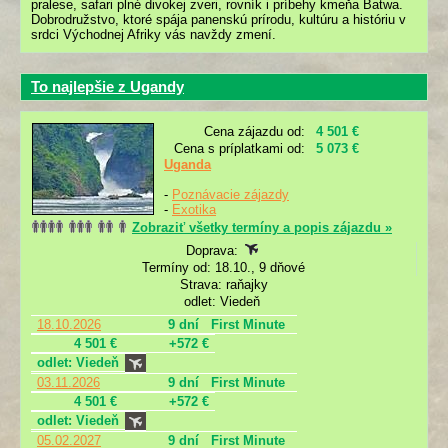
pralese, safari plné divokej zveri, rovník i príbehy kmeňa Batwa.
Dobrodružstvo, ktoré spája panenskú prírodu, kultúru a históriu v
srdci Východnej Afriky vás navždy zmení.
To najlepšie z Ugandy
Cena zájazdu od:
4 501 €
Cena s príplatkami od:
5 073 €
Uganda
-
Poznávacie zájazdy
-
Exotika
Zobraziť všetky termíny a popis zájazdu »
Doprava:
Termíny od: 18.10., 9 dňové
Strava: raňajky
odlet: Viedeň
18.10.2026
9 dní
First Minute
4 501 €
+572 €
odlet: Viedeň
03.11.2026
9 dní
First Minute
4 501 €
+572 €
odlet: Viedeň
05.02.2027
9 dní
First Minute