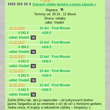
-
Safari
Zobraziť všetky termíny a popis zájazdu »
Doprava:
Termíny od: 29.10., 12 dňové
Strava: raňajky
odlet: Viedeň
29.10.2026
12 dní
First Minute
4 241 €
+616 €
odlet: Viedeň
01.02.2027
12 dní
First Minute
4 494 €
+616 €
odlet: Viedeň
12.02.2027
12 dní
First Minute
4 241 €
+616 €
odlet: Viedeň
17.03.2027
12 dní
First Minute
4 241 €
+616 €
odlet: Viedeň
26.05.2027
12 dní
First Minute
4 241 €
+616 €
odlet: Viedeň
Zažite Afriku tak, ako ju nepoznáte – od tyrkysových brehov
jazera Tanganika až po stretnutie z očí do očí s horskými gorilami.
Jedna cesta, tri krajiny a nekonečné zážitky – šimpanzy v