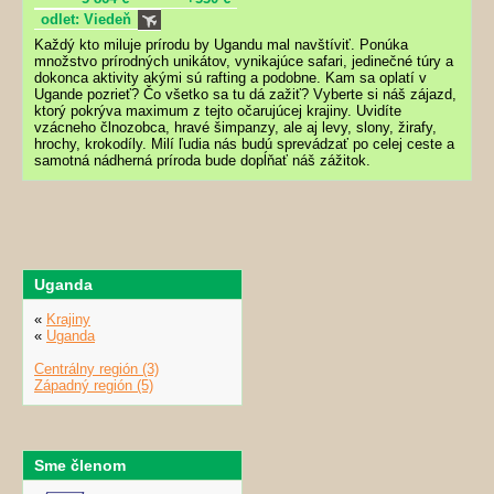
odlet: Viedeň
Každý kto miluje prírodu by Ugandu mal navštíviť. Ponúka
množstvo prírodných unikátov, vynikajúce safari, jedinečné túry a
dokonca aktivity akými sú rafting a podobne. Kam sa oplatí v
Ugande pozrieť? Čo všetko sa tu dá zažiť? Vyberte si náš zájazd,
ktorý pokrýva maximum z tejto očarujúcej krajiny. Uvidíte
vzácneho člnozobca, hravé šimpanzy, ale aj levy, slony, žirafy,
hrochy, krokodíly. Milí ľudia nás budú sprevádzať po celej ceste a
samotná nádherná príroda bude dopĺňať náš zážitok.
Uganda
«
Krajiny
«
Uganda
Centrálny región (3)
Západný región (5)
Sme členom