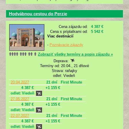
Hodvábnou cestou do Perzie
Cena zájazdu od:
4 387 €
Cena s príplatkami od:
5 542 €
Viac destinácií
-
Poznávacie zájazdy
Zobraziť všetky termíny a popis zájazdu »
Doprava:
Termíny od: 20.04., 21 dňové
Strava: raňajky
odlet: Viedeň
20.04.2027
21 dní
First Minute
4 387 €
+1 155 €
odlet: Viedeň
27.05.2027
21 dní
First Minute
4 387 €
+1 155 €
odlet: Viedeň
22.07.2027
21 dní
First Minute
4 387 €
+1 155 €
odlet: Viedeň