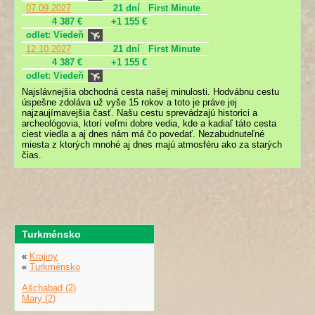
07.09.2027
21 dní
First Minute
4 387 €
+1 155 €
odlet: Viedeň
12.10.2027
21 dní
First Minute
4 387 €
+1 155 €
odlet: Viedeň
Najslávnejšia obchodná cesta našej minulosti. Hodvábnu cestu
úspešne zdoláva už vyše 15 rokov a toto je práve jej
najzaujímavejšia časť. Našu cestu sprevádzajú historici a
archeológovia, ktorí veľmi dobre vedia, kde a kadiaľ táto cesta
ciest viedla a aj dnes nám má čo povedať. Nezabudnuteľné
miesta z ktorých mnohé aj dnes majú atmosféru ako za starých
čias.
Turkménsko
«
Krajiny
«
Turkménsko
Ašchabad (2)
Mary (2)