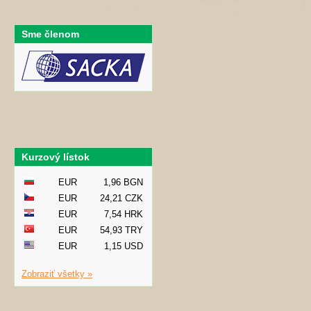
Sme členom
Kurzový lístok
EUR
1,96 BGN
EUR
24,21 CZK
EUR
7,54 HRK
EUR
54,93 TRY
EUR
1,15 USD
Zobraziť všetky »