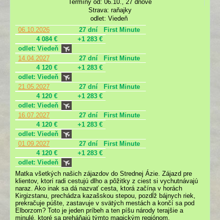
Termíny od: 06.10., 27 dňové
Strava: raňajky
odlet: Viedeň
06.10.2026
27 dní
First Minute
4 084 €
+1 283 €
odlet: Viedeň
14.04.2027
27 dní
First Minute
4 120 €
+1 283 €
odlet: Viedeň
21.05.2027
27 dní
First Minute
4 120 €
+1 283 €
odlet: Viedeň
16.07.2027
27 dní
First Minute
4 120 €
+1 283 €
odlet: Viedeň
01.09.2027
27 dní
First Minute
4 120 €
+1 283 €
odlet: Viedeň
Matka všetkých našich zájazdov do Strednej Ázie. Zájazd pre
klientov, ktorí radi cestujú dlho a pôžitky z ciest si vychutnávajú
naraz. Ako inak sa dá nazvať cesta, ktorá začína v horách
Kirgizstanu, prechádza kazašskou stepou, pozdĺž bájnych riek,
prekračuje púšte, zastavuje v svätých mestách a končí sa pod
Elborzom? Toto je jeden príbeh a ten píšu národy terajšie a
minulé, ktoré sa preháňajú týmto magickým regiónom.