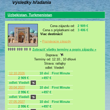
Výsledky hľadania
Uzbekistan, Turkmenistan
Cena zájazdu od:
2 909 €
Cena s príplatkami od:
3 406 €
Viac destinácií
-
Poznávacie zájazdy
Zobraziť všetky termíny a popis zájazdu »
Doprava:
Termíny od: 12.10., 10 dňové
Strava: raňajky
odlet: Viedeň
12.10.2026
10 dní
First Minute
2 909 €
+497 €
odlet: Viedeň
20.04.2027
10 dní
First Minute
2 996 €
+497 €
odlet: Viedeň
27.05.2027
10 dní
First Minute
2 996 €
+497 €