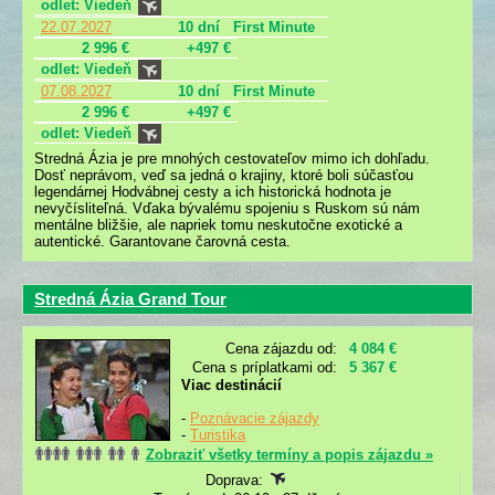
odlet: Viedeň
22.07.2027
10 dní
First Minute
2 996 €
+497 €
odlet: Viedeň
07.08.2027
10 dní
First Minute
2 996 €
+497 €
odlet: Viedeň
Stredná Ázia je pre mnohých cestovateľov mimo ich dohľadu.
Dosť neprávom, veď sa jedná o krajiny, ktoré boli súčasťou
legendárnej Hodvábnej cesty a ich historická hodnota je
nevyčísliteľná. Vďaka bývalému spojeniu s Ruskom sú nám
mentálne bližšie, ale napriek tomu neskutočne exotické a
autentické. Garantovane čarovná cesta.
Stredná Ázia Grand Tour
Cena zájazdu od:
4 084 €
Cena s príplatkami od:
5 367 €
Viac destinácií
-
Poznávacie zájazdy
-
Turistika
Zobraziť všetky termíny a popis zájazdu »
Doprava: