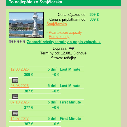
To najlepšie zo Švajčiarska
Cena zájazdu od:
309 €
Cena s príplatkami od:
309 €
Švajčiarsko
-
Poznávacie zájazdy
-
Eurovíkendy
Zobraziť všetky termíny a popis zájazdu »
Doprava:
Termíny od: 12.08., 5 dňové
Strava: raňajky
12.08.2026
5 dní
Last Minute
309 €
+0 €
26.08.2026
5 dní
Last Minute
387 €
+0 €
07.10.2026
5 dní
First Minute
377 €
+0 €
14.07.2027
5 dní
First Minute
387 €
+0 €