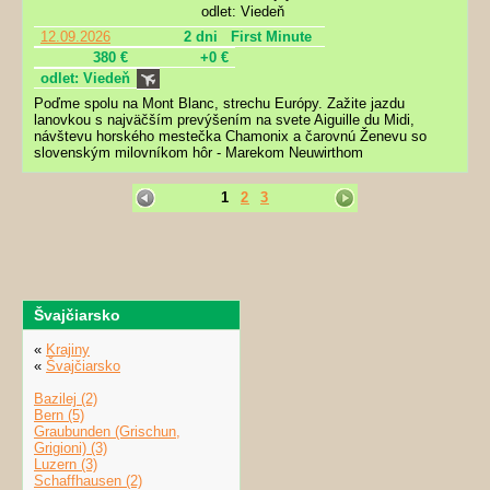
odlet: Viedeň
12.09.2026
2 dni
First Minute
380 €
+0 €
odlet: Viedeň
Poďme spolu na Mont Blanc, strechu Európy. Zažite jazdu
lanovkou s najväčším prevýšením na svete Aiguille du Midi,
návštevu horského mestečka Chamonix a čarovnú Ženevu so
slovenským milovníkom hôr - Marekom Neuwirthom
1
2
3
Švajčiarsko
«
Krajiny
«
Švajčiarsko
Bazilej (2)
Bern (5)
Graubunden (Grischun,
Grigioni) (3)
Luzern (3)
Schaffhausen (2)