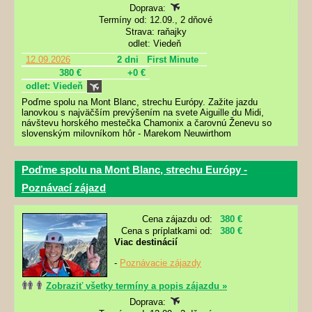
Doprava:
Termíny od: 12.09., 2 dňové
Strava: raňajky
odlet: Viedeň
12.09.2026
2 dni
First Minute
380 €
+0 €
odlet: Viedeň
Poďme spolu na Mont Blanc, strechu Európy. Zažite jazdu
lanovkou s najväčším prevýšením na svete Aiguille du Midi,
návštevu horského mestečka Chamonix a čarovnú Ženevu so
slovenským milovníkom hôr - Marekom Neuwirthom
Poďme spolu na Mont Blanc, strechu Európy -
Poznávací zájazd
Cena zájazdu od:
380 €
Cena s príplatkami od:
380 €
Viac destinácií
-
Poznávacie zájazdy
Zobraziť všetky termíny a popis zájazdu »
Doprava: