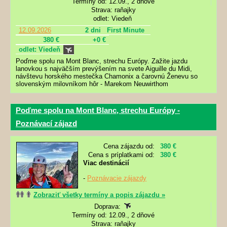
Termíny od: 12.09., 2 dňové
Strava: raňajky
odlet: Viedeň
12.09.2026
2 dni
First Minute
380 €
+0 €
odlet: Viedeň
Poďme spolu na Mont Blanc, strechu Európy. Zažite jazdu
lanovkou s najväčším prevýšením na svete Aiguille du Midi,
návštevu horského mestečka Chamonix a čarovnú Ženevu so
slovenským milovníkom hôr - Marekom Neuwirthom
Poďme spolu na Mont Blanc, strechu Európy -
Poznávací zájazd
Cena zájazdu od:
380 €
Cena s príplatkami od:
380 €
Viac destinácií
-
Poznávacie zájazdy
Zobraziť všetky termíny a popis zájazdu »
Doprava:
Termíny od: 12.09., 2 dňové
Strava: raňajky