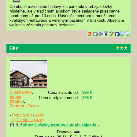
Obľúbené rezidenčné budovy len pár krokov od zjazdovky.
Moderne, ale v tradičnom alpskom štýle zariadené priestranné
apartmány až pre 10 osôb. Rušnejšie centrum s množstvom
kvalitných reštaurácií a verejným bazénom v blízkosti. Absencia
wellness zázemia priamo v rezidencii.
City
Švajčiarsko
,
Cena zájazdu od:
296 €
Valais
Cena s príplatkami od:
296 €
(Wallis)
,
Zermatt - Tasch
-
Pobytové zájazdy
-
Lyžiarske zájazdy
Zobraziť všetky termíny a popis zájazdu »
Doprava: