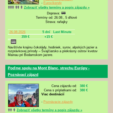
-
Eurovíkendy
Zobraziť všetky termíny a popis zájazdu »
Doprava:
Termíny od: 26.08., 5 dňové
Strava: raňajky
26.08.2026
5 dní
Last Minute
359 €
+15 €
Navštívte krajinu čokolády, hodiniek, syrov, alpských jazier a
rozprávkovej prírody – Švajčiarsko a prekrásny ostrov kvetov
Mainau pri Bodamskom jazere.
Poďme spolu na Mont Blanc, strechu Európy -
Poznávací zájazd
Cena zájazdu od:
380 €
Cena s príplatkami od:
380 €
Viac destinácií
-
Poznávacie zájazdy
Zobraziť všetky termíny a popis zájazdu »