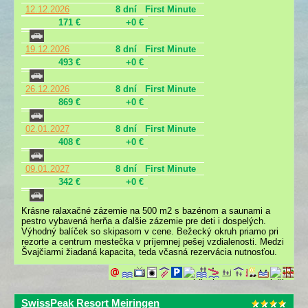
12.12.2026
8 dní
First Minute
171 €
+0 €
19.12.2026
8 dní
First Minute
493 €
+0 €
26.12.2026
8 dní
First Minute
869 €
+0 €
02.01.2027
8 dní
First Minute
408 €
+0 €
09.01.2027
8 dní
First Minute
342 €
+0 €
Krásne ralaxačné zázemie na 500 m2 s bazénom a saunami a
pestro vybavená herňa a ďalšie zázemie pre deti i dospelých.
Výhodný balíček so skipasom v cene. Bežecký okruh priamo pri
rezorte a centrum mestečka v príjemnej pešej vzdialenosti. Medzi
Švajčiarmi žiadaná kapacita, teda včasná rezervácia nutnosťou.
SwissPeak Resort Meiringen