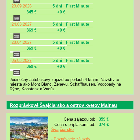
23.09.2026
5 dní
First Minute
345 €
+0 €
24.03.2027
5 dní
First Minute
369 €
+0 €
28.04.2027
5 dní
First Minute
369 €
+0 €
05.05.2027
5 dní
First Minute
369 €
+0 €
Jedinečný autobusový zájazd po perlách 4 krajín. Navštívite
miesta ako Mont Blanc, Ženevu, Schaffhausen, Vodopády na
Rýne, Konstanz a Vadúz.
Rozprávkové Švajčiarsko a ostrov kvetov Mainau
Cena zájazdu od:
359 €
Cena s príplatkami od:
374 €
Švajčiarsko
-
Poznávacie zájazdy