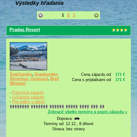
Výsledky hľadania
1
2
3
Pradas Resort
Švajčiarsko
,
Graubunden
Cena zájazdu od:
171 €
(Grischun, Grigioni)
,
Breil
Cena s príplatkami od:
171 €
(Brigels)
-
Pobytové zájazdy
-
Lyžiarske zájazdy
-
Pre rodiny s deťmi
Zobraziť všetky termíny a popis zájazdu »
Doprava:
Termíny od: 12.12., 8 dňové
Strava: bez stravy