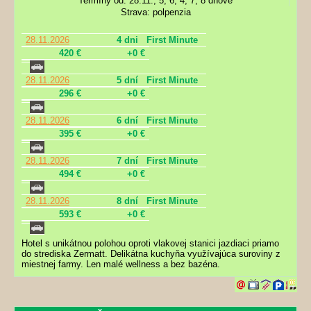
Termíny od: 28.11., 5, 6, 4, 7, 8 dňové
Strava: polpenzia
28.11.2026
4 dni
First Minute
420 €
+0 €
28.11.2026
5 dní
First Minute
296 €
+0 €
28.11.2026
6 dní
First Minute
395 €
+0 €
28.11.2026
7 dní
First Minute
494 €
+0 €
28.11.2026
8 dní
First Minute
593 €
+0 €
Hotel s unikátnou polohou oproti vlakovej stanici jazdiaci priamo
do strediska Zermatt. Delikátna kuchyňa využívajúca suroviny z
miestnej farmy. Len malé wellness a bez bazéna.