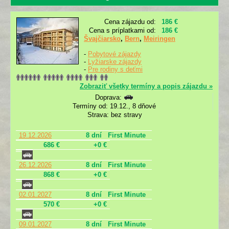
Cena zájazdu od:
186 €
Cena s príplatkami od:
186 €
Švajčiarsko
,
Bern
,
Meiringen
-
Pobytové zájazdy
-
Lyžiarske zájazdy
-
Pre rodiny s deťmi
Zobraziť všetky termíny a popis zájazdu »
Doprava:
Termíny od: 19.12., 8 dňové
Strava: bez stravy
19.12.2026
8 dní
First Minute
686 €
+0 €
26.12.2026
8 dní
First Minute
868 €
+0 €
02.01.2027
8 dní
First Minute
570 €
+0 €
09.01.2027
8 dní
First Minute