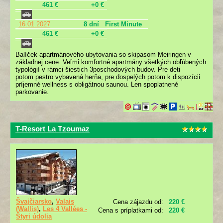
461 €
+0 €
16.01.2027
8 dní
First Minute
461 €
+0 €
Balíček apartmánového ubytovania so skipasom Meiringen v
základnej cene. Veľmi komfortné apartmány všetkých obľúbených
typológií v rámci šiestich 3poschodových budov. Pre deti
potom pestro vybavená herňa, pre dospelých potom k dispozícii
príjemné wellness s obligátnou saunou. Len spoplatnené
parkovanie.
T-Resort La Tzoumaz
Švajčiarsko
,
Valais
Cena zájazdu od:
220 €
(Wallis)
,
Les 4 Vallées -
Cena s príplatkami od:
220 €
Štyri údolia