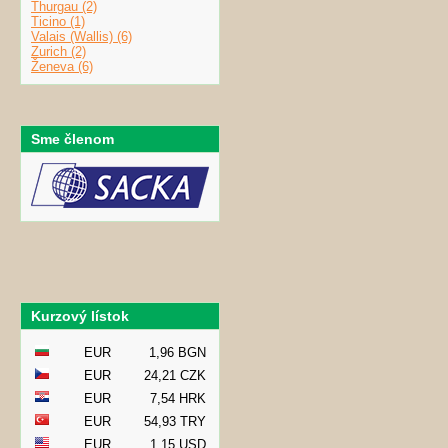
Thurgau (2)
Ticino (1)
Valais (Wallis) (6)
Zurich (2)
Ženeva (6)
Sme členom
Kurzový lístok
EUR
1,96 BGN
EUR
24,21 CZK
EUR
7,54 HRK
EUR
54,93 TRY
EUR
1,15 USD