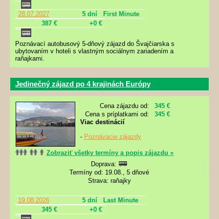
28.07.2027
5 dní
First Minute
387 €
+0 €
Poznávací autobusový 5-dňový zájazd do Švajčiarska s
ubytovaním v hoteli s vlastným sociálnym zariadením a
raňajkami.
Jedinečný zájazd po 4 krajinách Európy
Cena zájazdu od:
345 €
Cena s príplatkami od:
345 €
Viac destinácií
-
Poznávacie zájazdy
Zobraziť všetky termíny a popis zájazdu »
Doprava:
Termíny od: 19.08., 5 dňové
Strava: raňajky
19.08.2026
5 dní
Last Minute
345 €
+0 €