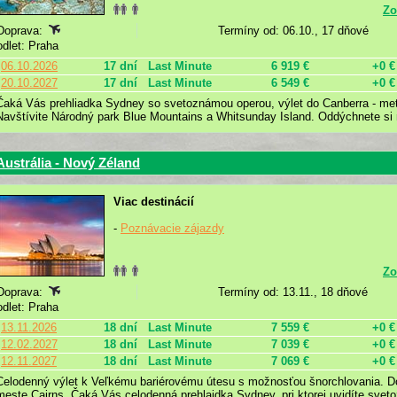
Zo
Doprava:
Termíny od: 06.10., 17 dňové
odlet: Praha
06.10.2026
17 dní
Last Minute
6 919 €
+0 €
20.10.2027
17 dní
Last Minute
6 549 €
+0 €
Čaká Vás prehliadka Sydney so svetoznámou operou, výlet do Canberra - metr
Navštívite Národný park Blue Mountains a Whitsunday Island. Oddýchnete si 
Austrália - Nový Zéland
Viac destinácií
-
Poznávacie zájazdy
Zo
Doprava:
Termíny od: 13.11., 18 dňové
odlet: Praha
13.11.2026
18 dní
Last Minute
7 559 €
+0 €
12.02.2027
18 dní
Last Minute
7 039 €
+0 €
12.11.2027
18 dní
Last Minute
7 069 €
+0 €
Celodenný výlet k Veľkému bariérovému útesu s možnosťou šnorchlovania. Do
meste Cairns. Čaká Vás celodenná prehlaidka Sydney, pri ktorej uvidíte svet