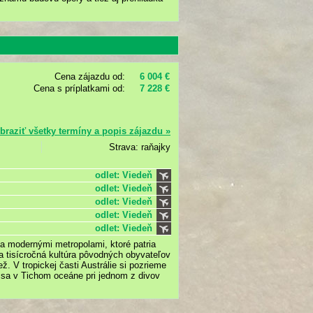
Cena zájazdu od:
6 004 €
Cena s príplatkami od:
7 228 €
braziť všetky termíny a popis zájazdu »
Strava: raňajky
odlet: Viedeň
odlet: Viedeň
odlet: Viedeň
odlet: Viedeň
odlet: Viedeň
a modernými metropolami, ktoré patria
a tisícročná kultúra pôvodných obyvateľov
ž. V tropickej časti Austrálie si pozrieme
 sa v Tichom oceáne pri jednom z divov