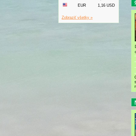
EUR
1,16 USD
Zobraziť všetky »