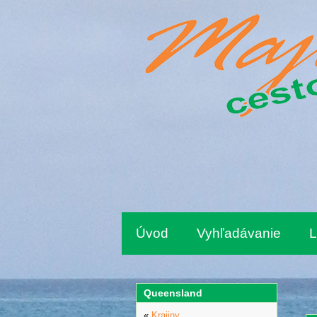
Úvod
Vyhľadávanie
L
Queensland
«
Krajiny