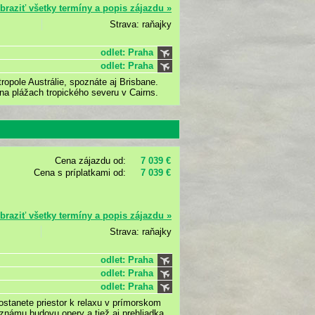
braziť všetky termíny a popis zájazdu »
Strava: raňajky
odlet: Praha
odlet: Praha
opole Austrálie, spoznáte aj Brisbane.
na plážach tropického severu v Cairns.
Cena zájazdu od:
7 039 €
Cena s príplatkami od:
7 039 €
braziť všetky termíny a popis zájazdu »
Strava: raňajky
odlet: Praha
odlet: Praha
odlet: Praha
stanete priestor k relaxu v prímorskom
oznámu budovu opery a tiež aj prehliadka