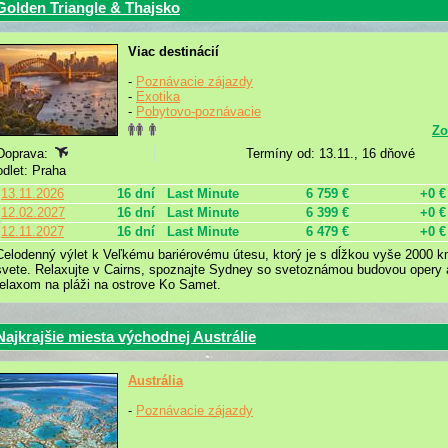
Golden Triangle & Thajsko
Viac destinácií
-
Poznávacie zájazdy
-
Exotika
-
Pobytovo-poznávacie
Zo
Doprava:
Termíny od: 13.11., 16 dňové
odlet: Praha
13.11.2026
16 dní
Last Minute
6 759 €
+0 €
12.02.2027
16 dní
Last Minute
6 399 €
+0 €
12.11.2027
16 dní
Last Minute
6 479 €
+0 €
Celodenný výlet k Veľkému bariérovému útesu, ktorý je s dĺžkou vyše 2000
svete. Relaxujte v Cairns, spoznajte Sydney so svetoznámou budovou opery 
relaxom na pláži na ostrove Ko Samet.
Najkrajšie miesta východnej Austrálie
Austrália
-
Poznávacie zájazdy