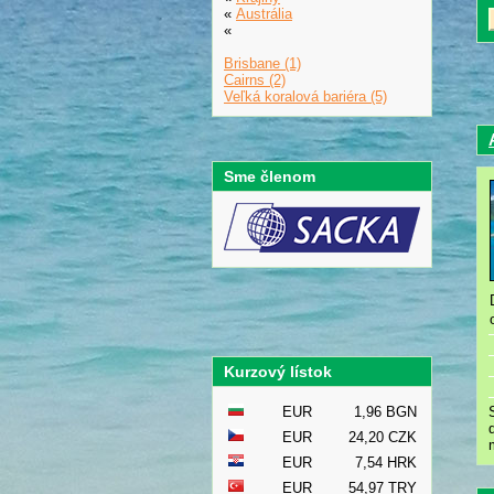
«
Austrália
«
Brisbane (1)
Cairns (2)
Veľká koralová bariéra (5)
Sme členom
Kurzový lístok
EUR
1,96 BGN
EUR
24,20 CZK
EUR
7,54 HRK
EUR
54,97 TRY