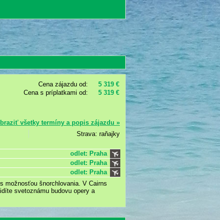
Cena zájazdu od:
5 319 €
Cena s príplatkami od:
5 319 €
braziť všetky termíny a popis zájazdu »
Strava: raňajky
odlet: Praha
odlet: Praha
odlet: Praha
 s možnosťou šnorchlovania. V Cairns
vidíte svetoznámu budovu opery a