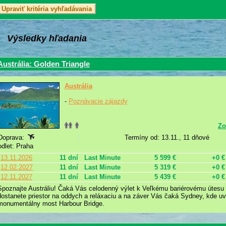
Výsledky hľadania
Austrália: Golden Triangle
Austrália
-
Poznávacie zájazdy
Zo
Doprava:
Termíny od: 13.11., 11 dňové
odlet: Praha
13.11.2026
11 dní
Last Minute
5 599 €
+0 €
12.02.2027
11 dní
Last Minute
5 319 €
+0 €
12.11.2027
11 dní
Last Minute
5 439 €
+0 €
Spoznajte Austráliu! Čaká Vás celodenný výlet k Veľkému bariérovému útesu
dostanete priestor na oddych a reláxaciu a na záver Vás čaká Sydney, kde u
monumentálny most Harbour Bridge.