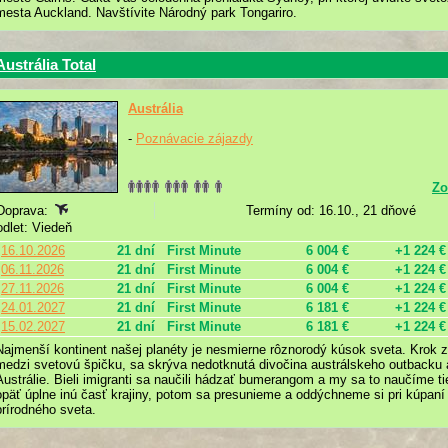
mesta Auckland. Navštívite Národný park Tongariro.
Austrália Total
Austrália
-
Poznávacie zájazdy
Zo
Doprava:
Termíny od: 16.10., 21 dňové
odlet: Viedeň
16.10.2026
21 dní
First Minute
6 004 €
+1 224 €
06.11.2026
21 dní
First Minute
6 004 €
+1 224 €
27.11.2026
21 dní
First Minute
6 004 €
+1 224 €
24.01.2027
21 dní
First Minute
6 181 €
+1 224 €
15.02.2027
21 dní
First Minute
6 181 €
+1 224 €
Najmenší kontinent našej planéty je nesmierne rôznorodý kúsok sveta. Krok z
medzi svetovú špičku, sa skrýva nedotknutá divočina austrálskeho outbacku 
Austrálie. Bieli imigranti sa naučili hádzať bumerangom a my sa to naučíme tie
opäť úplne inú časť krajiny, potom sa presunieme a oddýchneme si pri kúpaní
prírodného sveta.