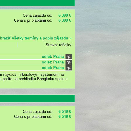
Cena zájazdu od:
6 399 €
Cena s príplatkami od:
6 399 €
braziť všetky termíny a popis zájazdu »
Strava: raňajky
odlet: Praha
odlet: Praha
odlet: Praha
 km najväčším koralovým systémom na
a poďte na prehliadku Bangkoku spolu s
Cena zájazdu od:
6 549 €
Cena s príplatkami od:
6 549 €