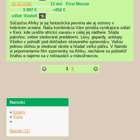
15.10.2026
13 dní
First Minute
5 897 €
+852 €
odlet: Viedeň
Súčasťou Afriky je jej fantastická pevnina ale aj ostrovy v
Indickom oceáne. Naša kombinácia Vám prináša vynikajúce safari
v Keni, kde uvidíte africkú savanu v celej jej nádhere. Stáda
pakoňov, zebier sledované predátormi. Levy, gepardy, antilopy.
Všetko v pohodlí pod dohľadom skúseného sprievodcu. Vašou
jedinou úlohou je sledovať okolie a hľadať veľkú päťku. V Nairobi
si pripomenieme film spomienky na Afriku, necháme sa poštekliť
žirafou a najeme sa v reštaurácii u mäsožravcov.
1
2
Nairobi
«
Krajiny
«
Keňa
«
Nairobi (11)