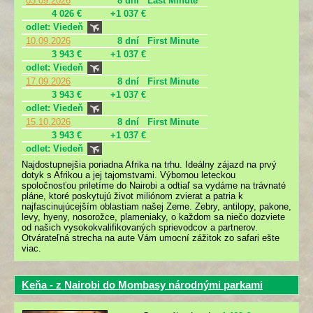
03.09.2026
8 dní
Last Minute
4 026 €
+1 037 €
odlet: Viedeň
10.09.2026
8 dní
First Minute
3 943 €
+1 037 €
odlet: Viedeň
17.09.2026
8 dní
First Minute
3 943 €
+1 037 €
odlet: Viedeň
15.10.2026
8 dní
First Minute
3 943 €
+1 037 €
odlet: Viedeň
Najdostupnejšia poriadna Afrika na trhu. Ideálny zájazd na prvý
dotyk s Afrikou a jej tajomstvami. Výbornou leteckou
spoločnosťou priletíme do Nairobi a odtiaľ sa vydáme na trávnaté
pláne, ktoré poskytujú život miliónom zvierat a patria k
najfascinujúcejším oblastiam našej Zeme. Zebry, antilopy, pakone,
levy, hyeny, nosorožce, plameniaky, o každom sa niečo dozviete
od našich vysokokvalifikovaných sprievodcov a partnerov.
Otvárateľná strecha na aute Vám umocní zážitok zo safari ešte
viac.
Keňa - z Nairobi do Mombasy národnými parkami