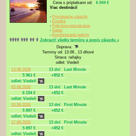
Cena s príplatkami od:
6 044 €
Viac destinácií
-
Poznávacie zájazdy
-
Exotika
-
Pobytovo-poznávacie
-
Safari
-
Kombinované pobyty
Zobraziť všetky termíny a popis zájazdu »
Doprava:
Termíny od: 13.08., 13 dňové
Strava: raňajky
odlet: Viedeň
13.08.2026
13 dní
Last Minute
5 961 €
+852 €
odlet: Viedeň
03.09.2026
13 dní
Last Minute
6 154 €
+852 €
odlet: Viedeň
10.09.2026
13 dní
First Minute
5 897 €
+852 €
odlet: Viedeň
17.09.2026
13 dní
First Minute
5 897 €
+852 €
odlet: Viedeň