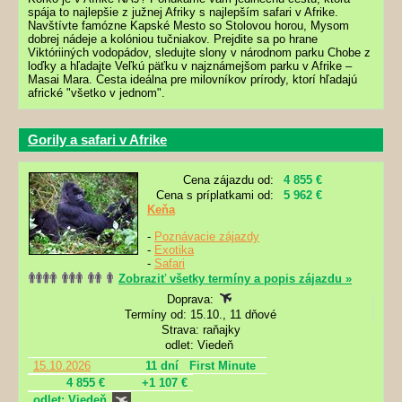
spája to najlepšie z južnej Afriky s najlepším safari v Afrike.
Navštívte famózne Kapské Mesto so Stolovou horou, Mysom
dobrej nádeje a kolóniou tučniakov. Prejdite sa po hrane
Viktóriiných vodopádov, sledujte slony v národnom parku Chobe z
loďky a hľadajte Veľkú päťku v najznámejšom parku v Afrike –
Masai Mara. Cesta ideálna pre milovníkov prírody, ktorí hľadajú
africké "všetko v jednom".
Gorily a safari v Afrike
Cena zájazdu od:
4 855 €
Cena s príplatkami od:
5 962 €
Keňa
-
Poznávacie zájazdy
-
Exotika
-
Safari
Zobraziť všetky termíny a popis zájazdu »
Doprava:
Termíny od: 15.10., 11 dňové
Strava: raňajky
odlet: Viedeň
15.10.2026
11 dní
First Minute
4 855 €
+1 107 €
odlet: Viedeň