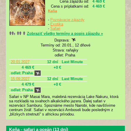
Cena zájazdu od:
4 469 €
Cena s príplatkami od:
4 469 €
Keňa
-
Poznávacie zájazdy
-
Exotika
-
Safari
Zobraziť všetky termíny a popis zájazdu »
Doprava:
Termíny od: 20.01., 12 dňové
Strava: raňajky
odlet: Praha
20.01.2027
12 dní
Last Minute
4 469 €
+0 €
odlet: Praha
15.09.2027
12 dní
Last Minute
4 479 €
+0 €
odlet: Praha
Safari v NP Masai Mara, malebná rezervácia Lake Nakuru, ktorá
sa rozkladá na svahoch alkalického jazera. Ďalej safari v
rezervácii Samburu. Spoznáme mesto Nairobi, kde navštívime
centrum žiráf. Safari v rezervácii Amboseli bude posledným z
„blízkych stretnutí“ s africkou prírodou.
Keňa - safari a oceán (13 dní)