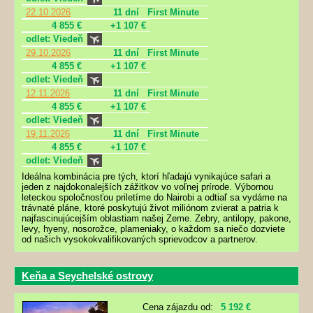
22.10.2026
11 dní
First Minute
4 855 €
+1 107 €
odlet: Viedeň
29.10.2026
11 dní
First Minute
4 855 €
+1 107 €
odlet: Viedeň
12.11.2026
11 dní
First Minute
4 855 €
+1 107 €
odlet: Viedeň
19.11.2026
11 dní
First Minute
4 855 €
+1 107 €
odlet: Viedeň
Ideálna kombinácia pre tých, ktorí hľadajú vynikajúce safari a
jeden z najdokonalejších zážitkov vo voľnej prírode. Výbornou
leteckou spoločnosťou priletíme do Nairobi a odtiaľ sa vydáme na
trávnaté pláne, ktoré poskytujú život miliónom zvierat a patria k
najfascinujúcejším oblastiam našej Zeme. Zebry, antilopy, pakone,
levy, hyeny, nosorožce, plameniaky, o každom sa niečo dozviete
od našich vysokokvalifikovaných sprievodcov a partnerov.
Keňa a Seychelské ostrovy
Cena zájazdu od:
5 192 €