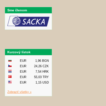
Sme členom
Kurzový lístok
EUR
1,96 BGN
EUR
24,26 CZK
EUR
7,54 HRK
EUR
55,03 TRY
EUR
1,15 USD
Zobraziť všetky »