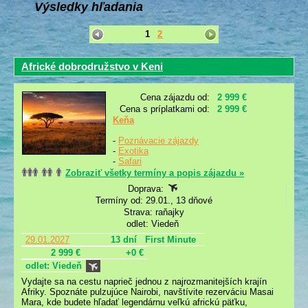
Výsledky hľadania
1
2
Africké dobrodružstvo v Keni
Cena zájazdu od:
2 999 €
Cena s príplatkami od:
2 999 €
Keňa
-
Poznávacie zájazdy
-
Exotika
-
Safari
Zobraziť všetky termíny a popis zájazdu »
Doprava:
Termíny od: 29.01., 13 dňové
Strava: raňajky
odlet: Viedeň
29.01.2027
13 dní
First Minute
2 999 €
+0 €
odlet: Viedeň
Vydajte sa na cestu naprieč jednou z najrozmanitejších krajín
Afriky. Spoznáte pulzujúce Nairobi, navštívite rezerváciu Masai
Mara, kde budete hľadať legendárnu veľkú africkú päťku,