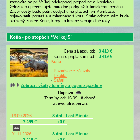
zastavíte sa pri Veľkej priekopovej prepadline a ikonickou
železnicou precestujete národné parky až k Indickému oceánu.
Záver cesty bude patriť oddychu na plážach pri Mombase,
objavovaniu pobrežia a miestneho života. Sprievodcom vám bude
skúsený znalec Kene, ktorý sa krajine venuje dlhé roky.
Keňa - po stopách “Veľkej 5”
Cena zájazdu od:
3 419 €
Cena s príplatkami od:
3 419 €
Keňa
-
Poznávacie zájazdy
-
Exotika
-
Safari
Zobraziť všetky termíny a popis zájazdu »
Doprava:
Termíny od: 16.09., 8 dňové
Strava: plná penzia
16.09.2026
8 dní
Last Minute
3 499 €
+0 €
01.11.2026
8 dní
Last Minute
3 419 €
+0 €