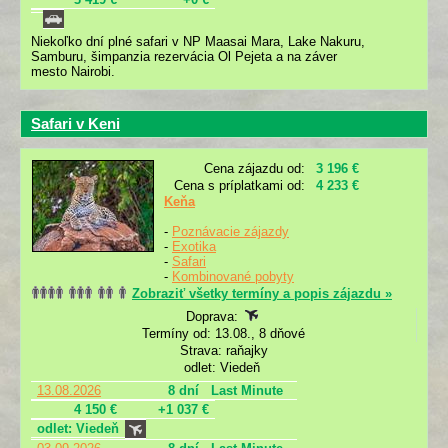
Niekoľko dní plné safari v NP Maasai Mara, Lake Nakuru,
Samburu, šimpanzia rezervácia Ol Pejeta a na záver
mesto Nairobi.
Safari v Keni
Cena zájazdu od:
3 196 €
Cena s príplatkami od:
4 233 €
Keňa
-
Poznávacie zájazdy
-
Exotika
-
Safari
-
Kombinované pobyty
Zobraziť všetky termíny a popis zájazdu »
Doprava:
Termíny od: 13.08., 8 dňové
Strava: raňajky
odlet: Viedeň
13.08.2026
8 dní
Last Minute
4 150 €
+1 037 €
odlet: Viedeň