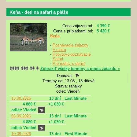
Keňa - deti na safari a pláže
Cena zájazdu od:
4 390 €
Cena s príplatkami od:
5 420 €
Keňa
-
Poznávacie zájazdy
-
Exotika
-
Pobytovo-poznávacie
-
Safari
-
Pre rodiny s deťmi
Zobraziť všetky termíny a popis zájazdu »
Doprava:
Termíny od: 13.08., 13 dňové
Strava: raňajky
odlet: Viedeň
13.08.2026
13 dní
Last Minute
4 880 €
+1 030 €
odlet: Viedeň
03.09.2026
13 dní
Last Minute
4 880 €
+1 030 €
odlet: Viedeň
10.09.2026
13 dní
First Minute