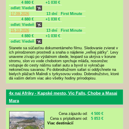
4 880 €
+1 030 €
odlet: Viedeň
17.09.2026
13 dní
First Minute
4 880 €
+1 030 €
odlet: Viedeň
15.10.2026
13 dní
First Minute
4 880 €
+1 030 €
odlet: Viedeň
Stanete sa súčasťou dokumentárneho filmu. Sledovanie zvierat v
ich prirodzenom prostredí a snaha o nájdenie „veľkej päťky“. Levy
unavene zívajú po výdatnom obede, leopard sa ukrýva v korune
stromu, slon vo vode chobotom sprchuje mláďa, nosorožec
vstupuje do cesty nášmu safari autu a byvol si vykračuje
nekonečnou savanou. Po dobrodružnom safari si oddýchnete na
bielych plážach Malindi s tyrkysovou vodou. Dobrodružstvo, ktoré
dá vašim deťom viac ako všetky hodiny prírodopisu.
4x naj Afriky - Kapské mesto, Vic Falls, Chobe a Masai
Mara
Cena zájazdu od:
4 500 €
Cena s príplatkami od:
5 853 €
Viac destinácií