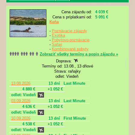
Cena zájazdu od:
4 039 €
Cena s príplatkami od:
5 091 €
Keňa
-
Poznávacie zájazdy
-
Exotika
-
Pobytovo-poznávacie
-
Safari
-
Kombinované pobyty
Zobraziť všetky termíny a popis zájazdu »
Doprava:
Termíny od: 13.08., 13 dňové
Strava: raňajky
odlet: Viedeň
13.08.2026
13 dní
Last Minute
4 880 €
+1 052 €
odlet: Viedeň
03.09.2026
13 dní
Last Minute
4 636 €
+1 052 €
odlet: Viedeň
10.09.2026
13 dní
First Minute
4 538 €
+1 052 €
odlet: Viedeň