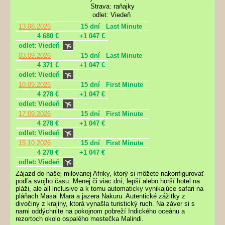
Strava: raňajky
odlet: Viedeň
13.08.2026
15 dní
Last Minute
4 680 €
+1 047 €
odlet: Viedeň
03.09.2026
15 dní
Last Minute
4 371 €
+1 047 €
odlet: Viedeň
10.09.2026
15 dní
First Minute
4 278 €
+1 047 €
odlet: Viedeň
17.09.2026
15 dní
First Minute
4 278 €
+1 047 €
odlet: Viedeň
15.10.2026
15 dní
First Minute
4 278 €
+1 047 €
odlet: Viedeň
Zájazd do našej milovanej Afriky, ktorý si môžete nakonfigurovať
podľa svojho času. Menej či viac dní, lepší alebo horší hotel na
pláži, ale all inclusive a k tomu automaticky vynikajúce safari na
pláňach Masai Mara a jazera Nakuru. Autentické zážitky z
divočiny z krajiny, ktorá vynašla turistický ruch. Na záver si s
nami oddýchnite na pokojnom pobreží Indického oceánu a
rezortoch okolo ospalého mestečka Malindi.