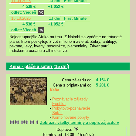
17.09.2026
13 dní
First Minute
4 538 €
+1 052 €
odlet: Viedeň
15.10.2026
13 dní
First Minute
4 538 €
+1 052 €
odlet: Viedeň
Najdostupnejšia Afrika na trhu. Z Nairobi sa vydáme na trávnaté
pláne, ktoré poskytujú život miliónom zvierat. Zebry, antilopy,
pakone, levy, hyeny, nosorožce, plameniaky. Záver patrí
Indickému oceánu a all inclusive.
Keňa - pláže a safari (15 dní)
Cena zájazdu od:
4 154 €
Cena s príplatkami od:
5 201 €
Keňa
-
Poznávacie zájazdy
-
Exotika
-
Pobytovo-poznávacie
-
Safari
-
Kombinované pobyty
Zobraziť všetky termíny a popis zájazdu »
Doprava:
Termíny od: 13.08., 15 dňové