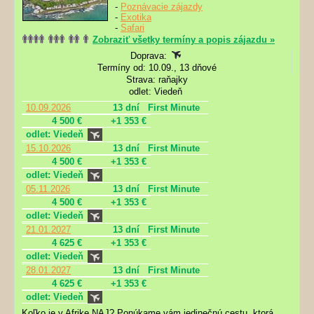
-
Poznávacie zájazdy
-
Exotika
-
Safari
Zobraziť všetky termíny a popis zájazdu »
Doprava:
Termíny od: 10.09., 13 dňové
Strava: raňajky
odlet: Viedeň
10.09.2026
13 dní
First Minute
4 500 €
+1 353 €
odlet: Viedeň
15.10.2026
13 dní
First Minute
4 500 €
+1 353 €
odlet: Viedeň
05.11.2026
13 dní
First Minute
4 500 €
+1 353 €
odlet: Viedeň
21.01.2027
13 dní
First Minute
4 625 €
+1 353 €
odlet: Viedeň
28.01.2027
13 dní
First Minute
4 625 €
+1 353 €
odlet: Viedeň
Koľko je v Afrike NAJ? Ponúkame vám jedinečnú cestu, ktorá