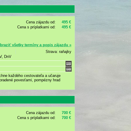
Cena zájazdu od:
495 €
Cena s príplatkami od:
495 €
braziť všetky termíny a popis zájazdu »
Strava: raňajky
ZV, DnV
adchne každého cestovateľa a učaruje
opradené povesťami, pompézny hrad
Cena zájazdu od:
700 €
Cena s príplatkami od:
700 €