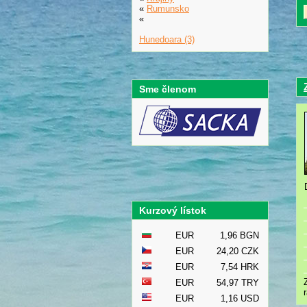
«
Rumunsko
«
Hunedoara (3)
Sme členom
Kurzový lístok
EUR
1,96 BGN
EUR
24,20 CZK
EUR
7,54 HRK
EUR
54,97 TRY
EUR
1,16 USD