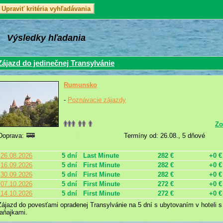
Výsledky hľadania
Zájazd do jedinečnej Transylvánie
Rumunsko
-
Poznávacie zájazdy
Zo
Doprava:
Termíny od: 26.08., 5 dňové
26.08.2026
5 dní
Last Minute
282 €
+0 €
16.09.2026
5 dní
First Minute
282 €
+0 €
30.09.2026
5 dní
First Minute
282 €
+0 €
07.10.2026
5 dní
First Minute
272 €
+0 €
14.10.2026
5 dní
First Minute
272 €
+0 €
Zájazd do povesťami opradenej Transylvánie na 5 dní s ubytovaním v hoteli 
raňajkami.