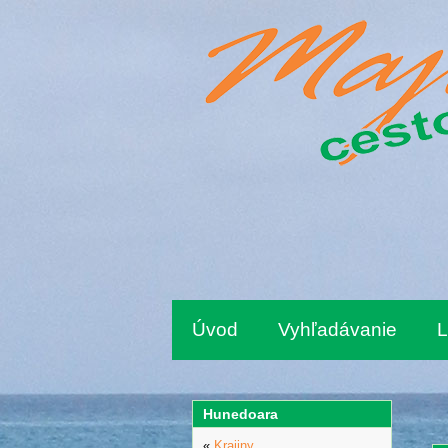
Úvod
Vyhľadávanie
L
Hunedoara
«
Krajiny