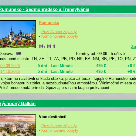
Rumunsko - Sedmohradsko a Transylvánia
Rumunsko
-
Poznávacie zájazdy
-
Kombinované pobyty
Zo
Doprava:
Termíny od: 09.09., 5 dňové
nástupné miesto: TN, ZH, TT, ZA, PB, PD, NR, BA, NM, BB, PE, TO, PN, 
09.09.2026
5 dní
Last Minute
495 €
+0 €
14.10.2026
5 dní
Last Minute
495 €
+0 €
Tí, ktorí ho navštívili si kladú otázku, prečo až teraz. Tajuplné Rumunsko n
svojou bohatou históriou a nezabudnuteľnou atmosférou. Výnimočné miesta 
Peleš, nedotknutá príroda. Spoznajte s nami krajnu prekvapení.
Východný Balkán
Viac destinácií
-
Poznávacie zájazdy
-
Kombinované pobyty