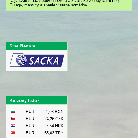
Najväčšie stáda sobov na svete a život ako z doby kamennej.
Gulagy, mamuty a spanie v stane nomádov.
Sme členom
Kurzový lístok
EUR
1,96 BGN
EUR
24,26 CZK
EUR
7,54 HRK
EUR
55,03 TRY