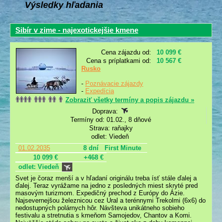
Výsledky hľadania
Sibír v zime - najexotickejšie kmene
Cena zájazdu od:
10 099 €
Cena s príplatkami od:
10 567 €
Rusko
-
Poznávacie zájazdy
-
Expedícia
Zobraziť všetky termíny a popis zájazdu »
Doprava:
Termíny od: 01.02., 8 dňové
Strava: raňajky
odlet: Viedeň
01.02.2035
8 dní
First Minute
10 099 €
+468 €
odlet: Viedeň
Svet je čoraz menší a v hľadaní originálu treba ísť stále ďalej a
ďalej. Teraz vyrážame na jedno z posledných miest skryté pred
masovým turizmom. Expedičný prechod z Európy do Ázie.
Najsevernejšou železnicou cez Ural a terénnymi Trekolmi (6x6) do
nedostupných polárnych hôr. Návšteva unikátneho sobieho
festivalu a stretnutia s kmeňom Samojedov, Chantov a Komi.