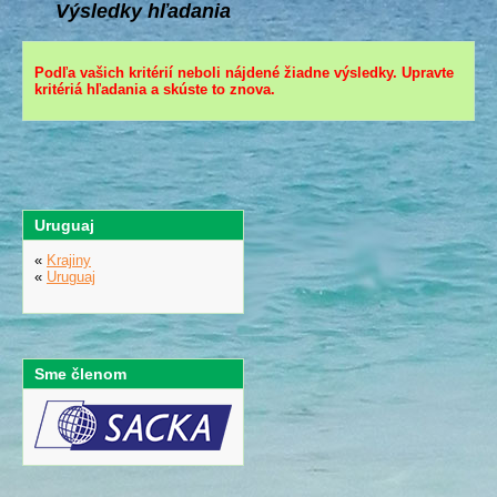
Výsledky hľadania
Podľa vašich kritérií neboli nájdené žiadne výsledky. Upravte
kritériá hľadania a skúste to znova.
Uruguaj
«
Krajiny
«
Uruguaj
Sme členom