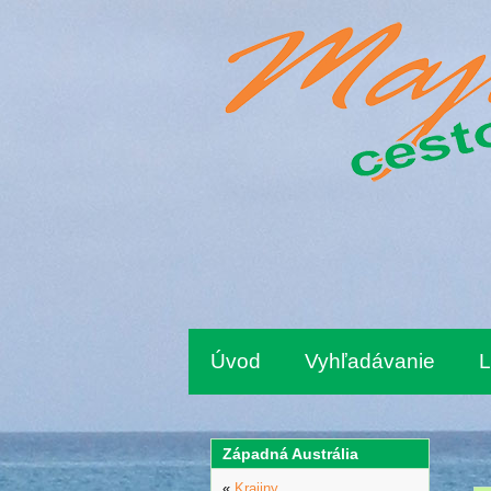
Úvod
Vyhľadávanie
L
Západná Austrália
«
Krajiny