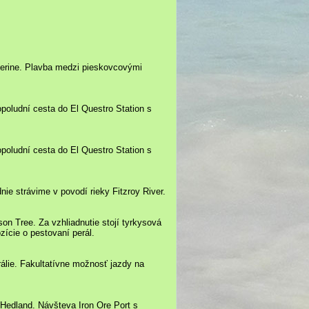
therine. Plavba medzi pieskovcovými
poludní cesta do El Questro Station s
poludní cesta do El Questro Station s
nie strávime v povodí rieky Fitzroy River.
on Tree. Za vzhliadnutie stojí tyrkysová
ície o pestovaní perál.
álie. Fakultatívne možnosť jazdy na
 Hedland. Návšteva Iron Ore Port s