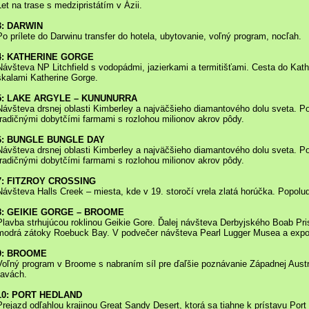
Let na trase s medzipristátím v Ázii.
3: DARWIN
Po prílete do Darwinu transfer do hotela, ubytovanie, voľný program, nocľah.
4: KATHERINE GORGE
Návšteva NP Litchfield s vodopádmi, jazierkami a termitišťami. Cesta do Ka
skalami Katherine Gorge.
5: LAKE ARGYLE – KUNUNURRA
Návšteva drsnej oblasti Kimberley a najväčšieho diamantového dolu sveta. Po
tradičnými dobytčími farmami s rozlohou milionov akrov pôdy.
6: BUNGLE BUNGLE DAY
Návšteva drsnej oblasti Kimberley a najväčšieho diamantového dolu sveta. Po
tradičnými dobytčími farmami s rozlohou milionov akrov pôdy.
7: FITZROY CROSSING
Návšteva Halls Creek – miesta, kde v 19. storočí vrela zlatá horúčka. Popolud
8: GEIKIE GORGE – BROOME
Plavba strhujúcou roklinou Geikie Gore. Ďalej návšteva Derbyjského Boab Pris
modrá zátoky Roebuck Bay. V podvečer návšteva Pearl Lugger Musea a expoz
9: BROOME
Voľný program v Broome s nabraním síl pre ďaľšie poznávanie Západnej Austr
ťavách.
10: PORT HEDLAND
Prejazd odľahlou krajinou Great Sandy Desert, ktorá sa tiahne k prístavu Port