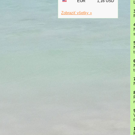
EUR
1,16 USD
Zobraziť všetky »