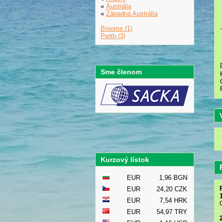
«
Austrália
«
Západná Austrália
Broome (1)
Perth (3)
Sme členom
Kurzový lístok
EUR
1,96 BGN
EUR
24,20 CZK
EUR
7,54 HRK
EUR
54,97 TRY