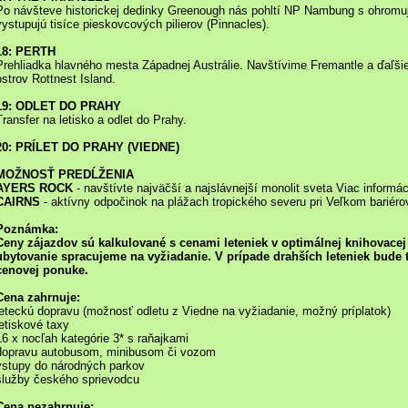
Po návšteve historickej dedinky Greenough nás pohltí NP Nambung s ohromuj
vystupujú tisíce pieskovcových pilierov (Pinnacles).
18: PERTH
Prehliadka hlavného mesta Západnej Austrálie. Navštívime Fremantle a ďaľši
ostrov Rottnest Island.
19: ODLET DO PRAHY
Transfer na letisko a odlet do Prahy.
20: PRÍLET DO PRAHY (VIEDNE)
MOŽNOSŤ PREDĹŽENIA
AYERS ROCK
- navštívte najväčší a najslávnejší monolit sveta Viac informáci
CAIRNS
- aktívny odpočinok na plážach tropického severu pri Veľkom bariéro
Poznámka:
Ceny zájazdov sú kalkulované s cenami leteniek v optimálnej knihovacej 
ubytovanie spracujeme na vyžiadanie. V prípade drahších leteniek bude 
cenovej ponuke.
Cena zahrnuje:
leteckú dopravu (možnosť odletu z Viedne na vyžiadanie, možný príplatok)
letiskové taxy
16 x nocľah kategórie 3* s raňajkami
dopravu autobusom, minibusom či vozom
vstupy do národných parkov
služby českého sprievodcu
Cena nezahrnuje: