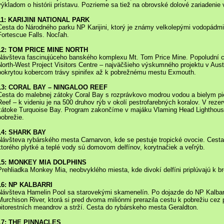
výkladom o histórii prístavu. Pozrieme sa tiež na obrovské dolové zariadenie 
11: KARIJINI NATIONAL PARK
Cesta do Národného parku NP Karijini, ktorý je známy velkolepými vodopádmi
Fortescue Falls. Nocľah.
12: TOM PRICE MINE NORTH
Návšteva fascinujúceho banského komplexu Mt. Tom Price Mine. Popoludní c
North-West Project Visitors Centre – najväčšieho výskumného projektu v Aust
pokrytou kobercom trávy spinifex až k pobrežnému mestu Exmouth.
13: CORAL BAY – NINGALOO REEF
Cesta do malebnej zátoky Coral Bay s rozprávkovo modrou vodou a bielym p
Reef – k videniu je na 500 druhov rýb v okolí pestrofarebných koralov. V rez
zátoke Turquoise Bay. Program zakončíme v majáku Vlaming Head Lighthous
pobrežie.
14: SHARK BAY
Návšteva rybárského mesta Carnarvon, kde se pestuje tropické ovocie. Cest
ktorého plytké a teplé vody sú domovom delfínov, korytnačiek a veľrýb.
15: MONKEY MIA DOLPHINS
Prehliadka Monkey Mia, neobvyklého miesta, kde divokí delfíni priplúvajú k b
16: NP KALBARRI
Návšteva Hamelin Pool sa starovekými skamenelín. Po dojazde do NP Kalbarr
Murchison River, ktorá si pred dvoma miliónmi prerazila cestu k pobrežiu ce
pitorestních meandrov a strží. Cesta do rybárskeho mesta Geraldton.
17: THE PINNACLES