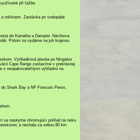
využívané při ťažbe.
 a roklinami. Zastávka pri vodopáde
esta do Karratha a Dampier. Návšteva
rálii. Potom sa vydáme na juh krajinou
ieskom. Vyhliadková plavba po Ningaloo
ervácii Cape Range zastavíme v prekrásnej
e s neopakovateľnými výhľadmi na
a do Shark Bay a NP Francois Peron,
rehom.
i sa naskytne ohromujúci pohľad na rieku
z pieskovec a nechala za sebou 80 km