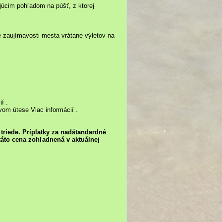
úcim pohľadom na púšť, z ktorej
e zaujímavosti mesta vrátane výletov na
í .
vom útese Viac informácií .
triede. Príplatky za nadštandardné
táto cena zohľadnená v aktuálnej