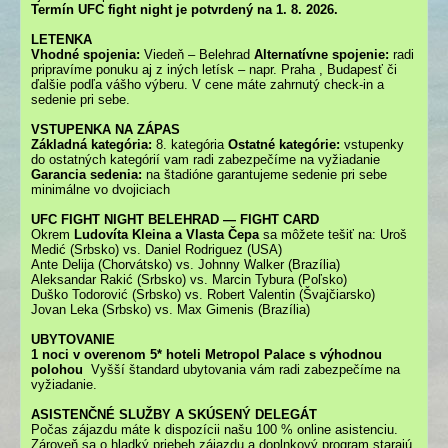
Termín UFC fight night je potvrdený na 1. 8. 2026.
LETENKA
Vhodné spojenia:
Viedeň – Belehrad
Alternatívne spojenie:
radi
pripravíme ponuku aj z iných letísk – napr. Praha , Budapesť či
ďalšie podľa vášho výberu. V cene máte zahrnutý check-in a
sedenie pri sebe.
VSTUPENKA NA ZÁPAS
Základná kategória:
8. kategória
Ostatné kategórie:
vstupenky
do ostatných kategórií vam radi zabezpečíme na vyžiadanie
Garancia sedenia:
na štadióne garantujeme sedenie pri sebe
minimálne vo dvojiciach
UFC FIGHT NIGHT BELEHRAD — FIGHT CARD
Okrem
Ludovíta Kleina a Vlasta Čepa
sa môžete tešiť na: Uroš
Medić (Srbsko) vs. Daniel Rodriguez (USA)
Ante Delija (Chorvátsko) vs. Johnny Walker (Brazília)
Aleksandar Rakić (Srbsko) vs. Marcin Tybura (Poľsko)
Duško Todorović (Srbsko) vs. Robert Valentin (Švajčiarsko)
Jovan Leka (Srbsko) vs. Max Gimenis (Brazília)
UBYTOVANIE
1 noci v overenom 5* hoteli Metropol Palace s výhodnou
polohou
Vyšší štandard ubytovania vám radi zabezpečíme na
vyžiadanie.
ASISTENČNÉ SLUŽBY A SKÚSENÝ DELEGÁT
Počas zájazdu máte k dispozícii našu 100 % online asistenciu.
Zároveň sa o hladký priebeh zájazdu a doplnkový program starajú