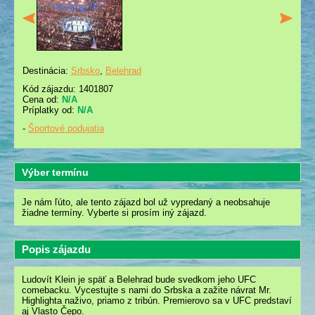
Destinácia:
Srbsko
,
Belehrad
Kód zájazdu: 1401807
Cena od:
N/A
Príplatky od:
N/A
-
Športové podujatia
Výber termínu
Je nám ľúto, ale tento zájazd bol už vypredaný a neobsahuje
žiadne termíny. Vyberte si prosím iný zájazd.
Popis zájazdu
Ludovít Klein je späť a Belehrad bude svedkom jeho UFC
comebacku. Vycestujte s nami do Srbska a zažite návrat Mr.
Highlighta naživo, priamo z tribún. Premierovo sa v UFC predstaví
aj Vlasto Čepo.