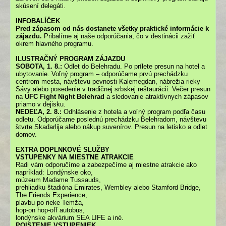
skúsení delegáti.
INFOBALÍČEK
Pred zápasom od nás dostanete všetky praktické informácie k
zájazdu.
Pribalíme aj naše odporúčania, čo v destinácii zažiť
okrem hlavného programu.
ILUSTRAČNÝ PROGRAM ZÁJAZDU
SOBOTA, 1. 8.:
Odlet do Belehradu. Po prílete presun na hotel a
ubytovanie. Voľný program – odporúčame prvú prechádzku
centrom mesta, návštevu pevnosti Kalemegdan, nábrežia rieky
Sávy alebo posedenie v tradičnej srbskej reštaurácii. Večer presun
na
UFC Fight Night Belehrad
a sledovanie atraktívnych zápasov
priamo v dejisku.
NEDEĽA, 2. 8.:
Odhlásenie z hotela a voľný program podľa času
odletu. Odporúčame poslednú prechádzku Belehradom, návštevu
štvrte Skadarlija alebo nákup suvenírov. Presun na letisko a odlet
domov.
EXTRA DOPLNKOVÉ SLUŽBY
VSTUPENKY NA MIESTNE ATRAKCIE
Radi vám odporučíme a zabezpečíme aj miestne atrakcie ako
napríklad: Londýnske oko,
múzeum Madame Tussauds,
prehliadku štadióna Emirates, Wembley alebo Stamford Bridge,
The Friends Experience,
plavbu po rieke Temža,
hop-on hop-off autobus,
londýnske akvárium SEA LIFE a iné.
POISTENIE VSTUPENIEK