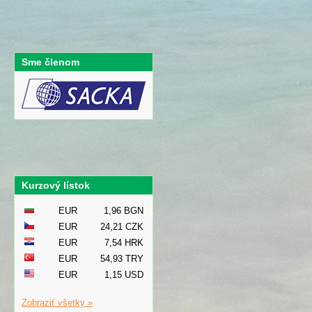
Sme členom
Kurzový lístok
EUR
1,96 BGN
EUR
24,21 CZK
EUR
7,54 HRK
EUR
54,93 TRY
EUR
1,15 USD
Zobraziť všetky »