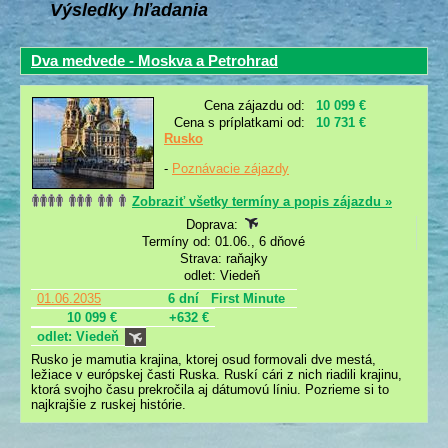
Výsledky hľadania
Dva medvede - Moskva a Petrohrad
Cena zájazdu od:
10 099 €
Cena s príplatkami od:
10 731 €
Rusko
-
Poznávacie zájazdy
Zobraziť všetky termíny a popis zájazdu »
Doprava:
Termíny od: 01.06., 6 dňové
Strava: raňajky
odlet: Viedeň
01.06.2035
6 dní
First Minute
10 099 €
+632 €
odlet: Viedeň
Rusko je mamutia krajina, ktorej osud formovali dve mestá,
ležiace v európskej časti Ruska. Ruskí cári z nich riadili krajinu,
ktorá svojho času prekročila aj dátumovú líniu. Pozrieme si to
najkrajšie z ruskej histórie.