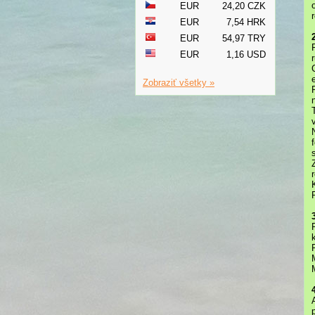
EUR
24,20 CZK
EUR
7,54 HRK
EUR
54,97 TRY
EUR
1,16 USD
Zobraziť všetky »