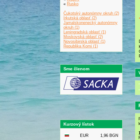
«
Rusko
Čukotský autonómny okruh (2)
Irkutská oblasť (2)
Jamalskonenecký autonómny
okruh (1)
Leningradská oblasť (1)
Moskovská oblasť (2)
Novosibirská oblasť (1)
Republika Komi (1)
Sme členom
Kurzový lístok
EUR
1,96 BGN