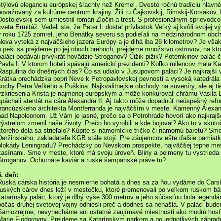
štýlovú eleganciu európskej šľachty než Kremeľ. Dvesto ročnú tradíciu hlavné
považovaný za kultúrne centrum krajiny. Žili tu Čajkovskij, Rimskij-Korsakov, 
Dostojevskij sem umiestnil román Zločin a trest. S profesionálnym sprievodc
sveta Ermitáž. Vedeli ste, že Peter I. dostal prívlastok Veľký aj kvôli svojej
v roku 1725 zomrel, jeho Benátky severu sa podieľali na medzinárodnom obc
Neva vyteká z najväčšieho jazera Európy a je dlhá iba 28 kilometrov? Je vš
a peši sa prejdeme po jej oboch brehoch, prejdeme množstvo ostrovov, na kt
paláci podávali prvýkrát hovädzie Stroganov? Čižik pižik? Potemkinov palác č
Pavla I. V ktorom hoteli spávajú americkí prezidenti? Koľko milencov mala 
Rasputina do dnešných čias? Čo sa udialo v Jusupovom paláci? Je najkrajší
Krátka prechádzka popri Neve k Petropavlovskej pevnosti a vysoká katedrála 
sochy Petra Veľkého a Puškina. Najkvalitnejšie obchody na suveníry, ale aj ti
vzkriesenia Krista je najmenej európskym a môže konkurovať chrámu Vasila 
spáchali atentát na cára Alexandra II. Aj takto môže dopadnúť neúspešný refo
francúzskeho architekta Montferranda je najväčším v meste. Kamenný Alexan
nad Napoleonom. Už Vám je jasné, prečo sa o Petrohrade hovorí ako najkraj
výstrelom zmenil naše životy. Prečo ho vyrobili a kde bojoval? Ako to v skuto
ktorého dela sa strieľalo? Kúpite si námornícke tričko či námornú baretu? Sm
Deržinského, zakladateľa KGB stále stojí. Pre záujemcov ešte ďalšie pamiat
blokády Leningradu? Prechádzky po Nevskom prospekte, najväčšej tepne mes
kasínami. Sme v meste, ktoré má svoju úroveň. Bliny a pelmeny tu vystried
Stroganov. Ochutnáte kaviár a ruské šampanské práve tu?
5. deň:
Ruská cárska história je nesmierne bohatá a dnes sa za ňou vydáme do Carsk
ruských cárov dnes leží v mestečku, ktoré premenovali po veľkom ruskom bá
katarínsky palác, ktorý je dlhý vyše 300 metrov a jeho súčasťou bola legen
počas druhej svetovej vojny odniesli preč a dodnes sa nenašla. V paláci budem
Samozrejme, nevynecháme ani ostatné zaujímavé miestnosti ako modrú hosťov
Marie Fiodorovny. Prejdeme sa Katarínskym parkom a po jednotlivých záhrad