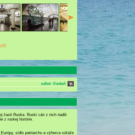
azdy
odlet: Viedeň
 časti Ruska. Ruskí cári z nich riadili
e z ruskej histórie.
Európy, sídlo patriarchu a výherca súťaže