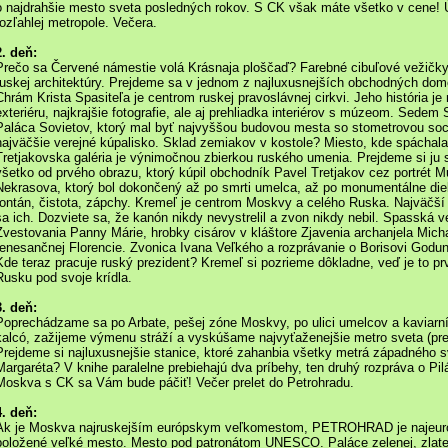
o najdrahšie mesto sveta posledných rokov. S CK však máte všetko v cene! 
rozľahlej metropole. Večera.
2. deň:
Prečo sa Červené námestie volá Krásnaja ploščaď? Farebné cibuľové vežič
ruskej architektúry. Prejdeme sa v jednom z najluxusnejších obchodných do
Chrám Krista Spasiteľa je centrom ruskej pravoslávnej cirkvi. Jeho história je
exteriéru, najkrajšie fotografie, ale aj prehliadka interiérov s múzeom. Sedem 
Paláca Sovietov, ktorý mal byť najvyššou budovou mesta so stometrovou so
najväčšie verejné kúpalisko. Sklad zemiakov v kostole? Miesto, kde spáchal
Tretjakovska galéria je výnimočnou zbierkou ruského umenia. Prejdeme si j
všetko od prvého obrazu, ktorý kúpil obchodník Pavel Tretjakov cez portrét M
Nekrasova, ktorý bol dokončený až po smrti umelca, až po monumentálne diel
fontán, čistota, zápchy. Kremeľ je centrom Moskvy a celého Ruska. Najväčší
sa ich. Dozviete sa, že kanón nikdy nevystrelil a zvon nikdy nebil. Spassk
Zvestovania Panny Márie, hrobky cisárov v kláštore Zjavenia archanjela Mich
renesančnej Florencie. Zvonica Ivana Veľkého a rozprávanie o Borisovi Godu
Kde teraz pracuje ruský prezident? Kremeľ si pozrieme dôkladne, veď je to p
Rusku pod svoje krídla.
3. deň:
Poprechádzame sa po Arbate, pešej zóne Moskvy, po ulici umelcov a kaviarn
kalcó, zažijeme výmenu stráží a vyskúšame najvyťaženejšie metro sveta (prepr
Prejdeme si najluxusnejšie stanice, ktoré zahanbia všetky metrá západného s
Margaréta? V knihe paralelne prebiehajú dva príbehy, ten druhý rozpráva o Pil
Moskva s CK sa Vám bude páčiť! Večer prelet do Petrohradu.
4. deň:
Ak je Moskva najruskejším európskym veľkomestom, PETROHRAD je najeur
položené veľké mesto. Mesto pod patronátom UNESCO. Paláce zelenej, zlatej, 