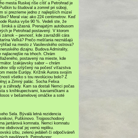
ho mesta Ruskej ríše cítiť a Petrohrad je
Puškin tu študoval a zomrel pri súboji,
om si prezrieme jedno z najlepších múzeí
 výške? Meral viac ako 224 centimetrov. Keď
hode Ruska vyše 90 %. Vedeli ste, že
ak široká a úžasná. Prenajatým autobusom
orých je Petrohrad postavený. V ktorom
i zámok – pevnosť, kde zavraždili cára
Katarína Veľká? Prečo mešťania neznášajú
 výhľad na mesto z Vasilevského ostrova?
neruského dizajnu. Budova Admirality,
e najlacnejšie na trhoch. Chrám
Blaženého, postavený na mieste, kde
rmátor. Izakijevsky sabor – chrám
drov stĺp vztýčený na počesť víťazstva
šom meste Európy. Krížnik Aurora svojím
čnosti všetko s tou revolúciou bolo? Z
olnyj a Zimný palác. Socha Felixa
ky a záhrady. Kam sa dostali Nemci počas
ta s kníhkupectvami, kaviarničkami a
a losos v bešamelovej omáčke a soté
eho Sela. Bývalá letná rezidencia
snikovi, Puškinovo. Trojposchodový
dárna jantárová komnata. Nemci komnatu
e obdivovať jej vernú repliku.
skú izbu, zelenú jedáleň či odpočiváreň
ných pavilónoch. Petrodvorec