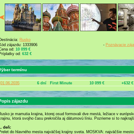
Destinácia:
Rusko
Kód zájazdu: 1333906
-
Poznávacie záj
Cena od:
10 099 €
Príplatky od:
632 €
Výber termínu
01.06.2035
6 dní
First Minute
10 099 €
+632 €
Popis zájazdu
Rusko je mamutia krajina, ktorej osud formovali dve mestá, ležiace v európskej
krajinu, ktorá svojho času prekročila aj dátumovú líniu. Pozrieme si to najkrajši
1. deň:
Prelet do hlavného mesta najväčšej krajiny sveta. MOSKVA: najväčšie mesto 