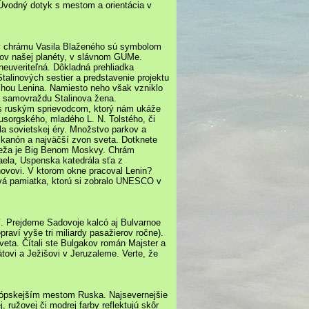
Úvodný dotyk s mestom a orientácia v
ky chrámu Vasila Blaženého sú symbolom
mov našej planéty, v slávnom GUMe.
 neuveriteľná. Dôkladná prehliadka
Stalinových sestier a predstavenie projektu
chou Lenina. Namiesto neho však vzniklo
a samovraždu Stalinova žena.
u s ruským sprievodcom, ktorý nám ukáže
usorgského, mladého L. N. Tolstého, či
a sovietskej éry. Množstvo parkov a
 kanón a najväčší zvon sveta. Dotknete
á veža je Big Benom Moskvy. Chrám
aela, Uspenska katedrála sťa z
novovi. V ktorom okne pracoval Lenin?
rvá pamiatka, ktorú si zobralo UNESCO v
í. Prejdeme Sadovoje kalcó aj Bulvarnoe
aví vyše tri miliardy pasažierov ročne).
veta. Čítali ste Bulgakov román Majster a
átovi a Ježišovi v Jeruzaleme. Verte, že
ópskejším mestom Ruska. Najsevernejšie
ružovej či modrej farby reflektujú skôr