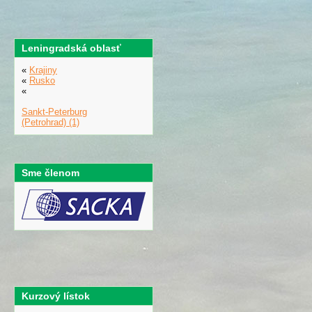
Leningradská oblasť
«
Krajiny
«
Rusko
«
Sankt-Peterburg
(Petrohrad) (1)
Sme členom
Kurzový lístok