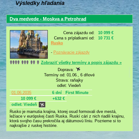
Výsledky hľadania
Dva medvede - Moskva a Petrohrad
Cena zájazdu od:
10 099 €
Cena s príplatkami od:
10 731 €
Rusko
-
Poznávacie zájazdy
Zobraziť všetky termíny a popis zájazdu »
Doprava:
Termíny od: 01.06., 6 dňové
Strava: raňajky
odlet: Viedeň
01.06.2035
6 dní
First Minute
10 099 €
+632 €
odlet: Viedeň
Rusko je mamutia krajina, ktorej osud formovali dve mestá,
ležiace v európskej časti Ruska. Ruskí cári z nich riadili krajinu,
ktorá svojho času prekročila aj dátumovú líniu. Pozrieme si to
najkrajšie z ruskej histórie.