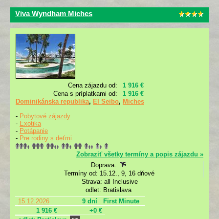
Viva Wyndham Miches
Cena zájazdu od:
1 916 €
Cena s príplatkami od:
1 916 €
Dominikánska republika
,
El Seibo
,
Miches
-
Pobytové zájazdy
-
Exotika
-
Potápanie
-
Pre rodiny s deťmi
Zobraziť všetky termíny a popis zájazdu »
Doprava:
Termíny od: 15.12., 9, 16 dňové
Strava: all Inclusive
odlet: Bratislava
15.12.2026
9 dní
First Minute
1 916 €
+0 €