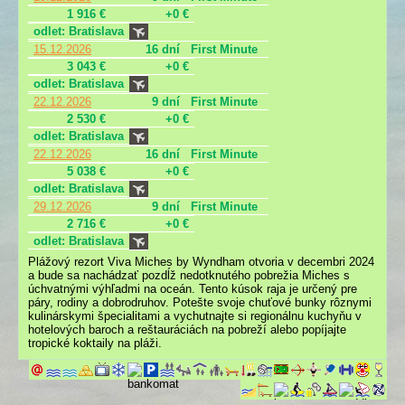
1 916 €
+0 €
odlet: Bratislava
15.12.2026
16 dní
First Minute
3 043 €
+0 €
odlet: Bratislava
22.12.2026
9 dní
First Minute
2 530 €
+0 €
odlet: Bratislava
22.12.2026
16 dní
First Minute
5 038 €
+0 €
odlet: Bratislava
29.12.2026
9 dní
First Minute
2 716 €
+0 €
odlet: Bratislava
Plážový rezort Viva Miches by Wyndham otvoria v decembri 2024
a bude sa nachádzať pozdĺž nedotknutého pobrežia Miches s
úchvatnými výhľadmi na oceán. Tento kúsok raja je určený pre
páry, rodiny a dobrodruhov. Potešte svoje chuťové bunky rôznymi
kulinárskymi špecialitami a vychutnajte si regionálnu kuchyňu v
hotelových baroch a reštauráciách na pobreží alebo popíjajte
tropické koktaily na pláži.