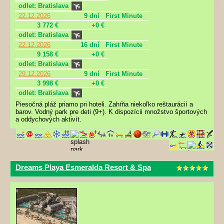
odlet: Bratislava
22.12.2026
9 dní
First Minute
3 772 €
+0 €
odlet: Bratislava
22.12.2026
16 dní
First Minute
9 158 €
+0 €
odlet: Bratislava
29.12.2026
9 dní
First Minute
3 998 €
+0 €
odlet: Bratislava
Piesočná pláž priamo pri hoteli. Zahŕňa niekoľko reštaurácií a
barov. Vodný park pre deti (9+). K dispozícii množstvo športových
a oddychových aktivít.
Dreams Playa Esmeralda Resort & Spa