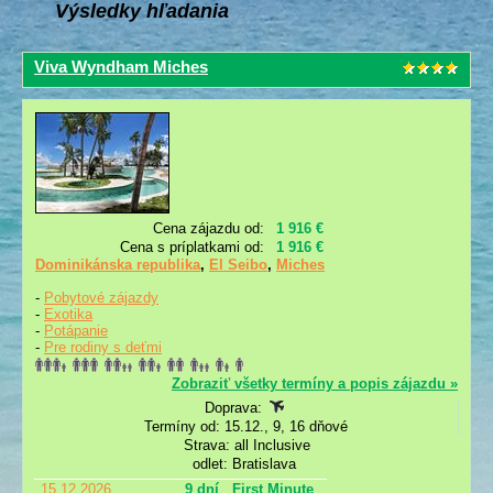
Výsledky hľadania
Viva Wyndham Miches
Cena zájazdu od:
1 916 €
Cena s príplatkami od:
1 916 €
Dominikánska republika
,
El Seibo
,
Miches
-
Pobytové zájazdy
-
Exotika
-
Potápanie
-
Pre rodiny s deťmi
Zobraziť všetky termíny a popis zájazdu »
Doprava:
Termíny od: 15.12., 9, 16 dňové
Strava: all Inclusive
odlet: Bratislava
15.12.2026
9 dní
First Minute