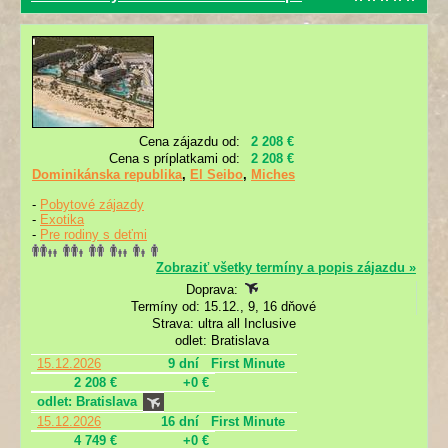
Cena zájazdu od:
2 208 €
Cena s príplatkami od:
2 208 €
Dominikánska republika
,
El Seibo
,
Miches
-
Pobytové zájazdy
-
Exotika
-
Pre rodiny s deťmi
Zobraziť všetky termíny a popis zájazdu »
Doprava:
Termíny od: 15.12., 9, 16 dňové
Strava: ultra all Inclusive
odlet: Bratislava
15.12.2026
9 dní
First Minute
2 208 €
+0 €
odlet: Bratislava
15.12.2026
16 dní
First Minute
4 749 €
+0 €