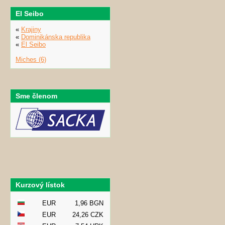
El Seibo
«
Krajiny
«
Dominikánska republika
«
El Seibo
Miches (6)
Sme členom
Kurzový lístok
EUR
1,96 BGN
EUR
24,26 CZK