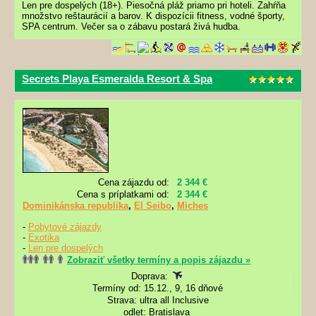
Len pre dospelých (18+). Piesočná pláž priamo pri hoteli. Zahŕňa
množstvo reštaurácií a barov. K dispozícii fitness, vodné športy,
SPA centrum. Večer sa o zábavu postará živá hudba.
Secrets Playa Esmeralda Resort & Spa
Cena zájazdu od:
2 344 €
Cena s príplatkami od:
2 344 €
Dominikánska republika
,
El Seibo
,
Miches
-
Pobytové zájazdy
-
Exotika
-
Len pre dospelých
Zobraziť všetky termíny a popis zájazdu »
Doprava:
Termíny od: 15.12., 9, 16 dňové
Strava: ultra all Inclusive
odlet: Bratislava