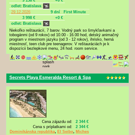
9 158 €
+0 €
odlet: Bratislava
29.12.2026
9 dní
First Minute
3 998 €
+0 €
odlet: Bratislava
Niekoľko reštaurácií, 7 barov. Vodný park so šmykľavkami a
tobogánmi (od 9 rokov) od 10.00 - 16.00 hod, detský animačný
program v miestnom jazyku (od 3 - 12 rokov), ihrisko, herná
miestnosť, teen club pre teenagerov. V reštauráciách je k
dispozícii bezlepkové menu, 24 hod. room service.
Secrets Playa Esmeralda Resort & Spa
Cena zájazdu od:
2 344 €
Cena s príplatkami od:
2 344 €
Dominikánska republika
,
El Seibo
,
Miches