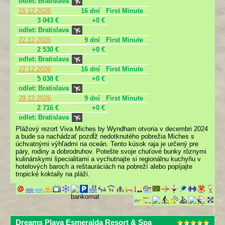
odlet: Bratislava
15.12.2026
16 dní
First Minute
3 043 €
+0 €
odlet: Bratislava
22.12.2026
9 dní
First Minute
2 530 €
+0 €
odlet: Bratislava
22.12.2026
16 dní
First Minute
5 038 €
+0 €
odlet: Bratislava
29.12.2026
9 dní
First Minute
2 716 €
+0 €
odlet: Bratislava
Plážový rezort Viva Miches by Wyndham otvoria v decembri 2024
a bude sa nachádzať pozdĺž nedotknutého pobrežia Miches s
úchvatnými výhľadmi na oceán. Tento kúsok raja je určený pre
páry, rodiny a dobrodruhov. Potešte svoje chuťové bunky rôznymi
kulinárskymi špecialitami a vychutnajte si regionálnu kuchyňu v
hotelových baroch a reštauráciách na pobreží alebo popíjajte
tropické koktaily na pláži.
Dreams Playa Esmeralda Resort & Spa