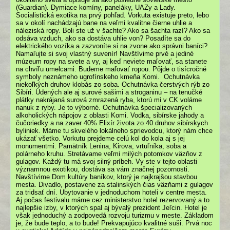
(Guardian). Dymiace komíny, paneláky, UAZy a Lady.
Socialistická exotika na prvý pohľad. Vorkuta existuje preto, lebo
sa v okolí nachádzajú bane na veľmi kvalitne čierne uhlie a
náleziská ropy. Boli ste už v šachte? Ako sa šachta razí? Ako sa
odsáva vzduch, ako sa dostáva uhlie von? Posadíte sa do
elektrického vozíka a zazvoníte si na zvone ako správni baníci?
Namaľujte si svoj vlastný suvenír! Navštívime prvé a jediné
múzeum ropy na svete a vy, aj keď neviete maľovať, sa stanete
na chvíľu umelcami. Budeme maľovať ropou. Pôjde o tisícročné
symboly neznámeho ugrofínskeho kmeňa Komi. Ochutnávka
niekoľkých druhov klobás zo soba. Ochutnávka čerstvých rýb zo
Sibíri. Údených ale aj surové sašimi a stroganinu – na tenučké
plátky nakrájaná surová zmrazená ryba, ktorú mi v CK voláme
nanuk z ryby. Je to výborné. Ochutnávka špecializovaných
alkoholických nápojov z oblasti Komi. Vodka, sibírske jahody a
čučoriedky a na zaver 40% Elixír života zo 40 druhov sibírskych
byliniek. Máme tu skvelého lokálneho sprievodcu, ktorý nám chce
ukázať všetko. Vorkutu prejdeme celú kol do kola aj s jej
monumentmi. Pamätník Lenina, Kirova, vrtuľníka, soba a
polárneho kruhu. Stretávame veľmi milých potomkov väzňov z
gulagov. Každý tu má svoj silný príbeh. Vy ste v tejto oblasti
významnou exotikou, dostáva sa vám značnej pozornosti.
Navštívime Dom kultúry baníkov, ktorý je najkrajšou stavbou
mesta. Divadlo, postavene za stalinských čias väzňami z gulagov
za tridsať dní. Ubytovanie v jednoduchom hoteli v centre mesta.
Aj počas festivalu máme cez ministerstvo hotel rezervovaný a to
najlepšie izby, v ktorých spal aj bývalý prezident Jeľcin. Hotel je
však jednoduchý a zodpovedá rozvoju turizmu v meste. Základom
je, že bude teplo, a to bude! Prekvapujúco kvalitné suši. Prvá noc