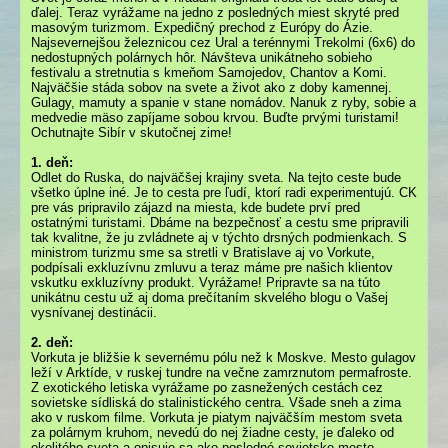
ďalej. Teraz vyrážame na jedno z posledných miest skryté pred
masovým turizmom. Expedičný prechod z Európy do Ázie.
Najsevernejšou železnicou cez Ural a terénnymi Trekolmi (6x6) do
nedostupných polárnych hôr. Návšteva unikátneho sobieho
festivalu a stretnutia s kmeňom Samojedov, Chantov a Komi.
Najväčšie stáda sobov na svete a život ako z doby kamennej.
Gulagy, mamuty a spanie v stane nomádov. Nanuk z ryby, sobie a
medvedie mäso zapíjame sobou krvou. Buďte prvými turistami!
Ochutnajte Sibír v skutočnej zime!
1. deň:
Odlet do Ruska, do najväčšej krajiny sveta. Na tejto ceste bude
všetko úplne iné. Je to cesta pre ľudí, ktorí radi experimentujú. CK
pre vás pripravilo zájazd na miesta, kde budete prví pred
ostatnými turistami. Dbáme na bezpečnosť a cestu sme pripravili
tak kvalitne, že ju zvládnete aj v týchto drsných podmienkach. S
ministrom turizmu sme sa stretli v Bratislave aj vo Vorkute,
podpísali exkluzívnu zmluvu a teraz máme pre našich klientov
vskutku exkluzívny produkt. Vyrážame! Pripravte sa na túto
unikátnu cestu už aj doma prečítaním skvelého blogu o Vašej
vysnívanej destinácii.
2. deň:
Vorkuta je bližšie k severnému pólu než k Moskve. Mesto gulagov
leží v Arktíde, v ruskej tundre na večne zamrznutom permafroste.
Z exotického letiska vyrážame po zasnežených cestách cez
sovietske sídliská do stalinistického centra. Všade sneh a zima
ako v ruskom filme. Vorkuta je piatym najväčším mestom sveta
za polárnym kruhom, nevedú do nej žiadne cesty, je ďaleko od
okolitého sveta a opisuje sa ako posledné sovietske mesto