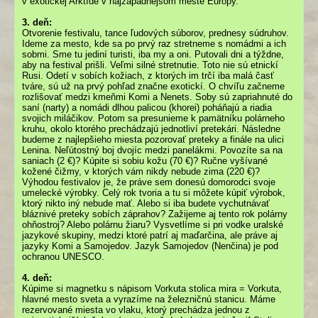
v exotickej Arktíde v najzápadnejšom meste Európy.
3. deň:
Otvorenie festivalu, tance ľudových súborov, prednesy súdruhov.
Ideme za mesto, kde sa po prvý raz stretneme s nomádmi a ich
sobmi. Sme tu jediní turisti, iba my a oni. Putovali dni a týždne,
aby na festival prišli. Veľmi silné stretnutie. Toto nie sú etnickí
Rusi. Odetí v sobích kožiach, z ktorých im trčí iba malá časť
tváre, sú už na prvý pohľad značne exotickí. O chvíľu začneme
rozlišovať medzi kmeňmi Komi a Nenets. Soby sú zapriahnuté do
saní (narty) a nomádi dlhou palicou (khorei) poháňajú a riadia
svojich miláčikov. Potom sa presunieme k pamätníku polárneho
kruhu, okolo ktorého prechádzajú jednotliví pretekári. Následne
budeme z najlepšieho miesta pozorovať preteky a finále na ulici
Lenina. Neľútostný boj dvojíc medzi panelákmi. Povozíte sa na
saniach (2 €)? Kúpite si sobiu kožu (70 €)? Ručne vyšívané
kožené čižmy, v ktorých vám nikdy nebude zima (220 €)?
Výhodou festivalov je, že práve sem donesú domorodci svoje
umelecké výrobky. Celý rok tvoria a tu si môžete kúpiť výrobok,
ktorý nikto iný nebude mať. Alebo si iba budete vychutnávať
bláznivé preteky sobích záprahov? Zažijeme aj tento rok polárny
ohňostroj? Alebo polárnu žiaru? Vysvetlíme si pri vodke uralské
jazykové skupiny, medzi ktoré patrí aj maďarčina, ale práve aj
jazyky Komi a Samojedov. Jazyk Samojedov (Nenčina) je pod
ochranou UNESCO.
4. deň:
Kúpime si magnetku s nápisom Vorkuta stolica mira = Vorkuta,
hlavné mesto sveta a vyrazíme na železničnú stanicu. Máme
rezervované miesta vo vlaku, ktorý prechádza jednou z