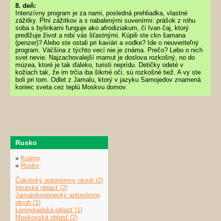
8. deň:
Intenzívny program je za nami, posledná prehliadka, vlastné
zážitky. Plní zážitkov a s nabalenými suvenírmi: prášok z rohu
soba s bylinkami funguje ako afrodiziakum, či Ivan čaj, ktorý
predlžuje život a robí vás šťastnými. Kúpili ste ckn šamana
(penzer)? Alebo ste ostali pri kaviári a vodke? Ide o neuveriteľný
program. Väčšina z týchto vecí nie je známa. Prečo? Lebo o nich
svet nevie. Najzachovalejší mamut je doslova rozkošný, no do
múzea, ktoré je tak ďaleko, turisti neprídu. Detičky odeté v
kožiach tak, že im trčia iba šikmé oči, sú rozkošné tiež. A vy ste
boli pri tom. Odlet z Jamalu, ktorý v jazyku Samojedov znamená
koniec sveta cez teplú Moskvu domov.
Rusko
«
Krajiny
«
Rusko
Čukotský autonómny okruh (2)
Irkutská oblasť (2)
Jamalskonenecký autonómny
okruh (1)
Leningradská oblasť (1)
Moskovská oblasť (2)