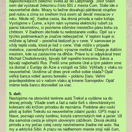
najexotickejších železníc sveta až do Labytnangi. Josif Stalin
sem dal vystavať železnicu číslo 501 z mesta Čum. Stále ide o
neuveriteľné dielo. Mrazy tu bežne dosahujú päťdesiat stupňov
pod nulou a zima so snehom trvá osem až deväť mesiacov v
roku. Nikde nič, žiadna cesta, iba drsná príroda a naše koľaje.
Vystúpime v Čume, a kým nám vymenia elektrický rušeň za
parnú lokomotívu, si pozrieme sibírske mestečko pánu bohu za
chrbtom. V žiadnom obchode tu nedostanete vodku. Opiť sa v
týchto podmienkach je značne nebezpečné. V teplom kupé si
môžete aj ľahnúť – posteľná bielizeň je v cene. V samovare je
vždy teplá voda, ktorá je tiež v cene. Vlak môže v prípade
metelice, zasnežených koľajníc výrazne meškať. Charp je ďalším
mestom, kde sa zastavíme na dlhšie. Práve tu si odpykával trest
Michail Chodorkovskij, bývalý šéf ropného koncernu Jukos a
bývalý najbohatší Rus. Prešli sme pohorie Ural a tým pádom sme
sa dostali z Európy do Ázie a vstúpili na Sibír. Výhľady z vlaku sú
neuveriteľné. Uvidíme už dnes prvé veľké sobie stáda? Opäť
veľká šanca vidieť auroru borealis – polárnu žiaru. Veľmi
pravdepodobne sú v našom vlaku aj kmene Samojedov. Opäť
máme teda šancu dozvedieť sa viac.
5. deň:
Nastúpime na obrovské terénne autá Trekol a vydáme sa do
drsnej prírody. Všade sneh a ľad a naše 6x6 s obrovitánskymi
kolesami idú krížom prírodou do neznáma. Podobne ako ruskí
piloti aj šoféri Trekolu sú neuveriteľne zdatní jazdci. GPS majú v
hlave, poznajú cesty tundrou, korytá zamrznutých riek a jazier. Už
iba samotná cesta je silným uloveným zážitkom. Drsná okolitá
príroda a my počas celej cesty nestretneme žiadne iné auto. Iba
my a arktická Sibír. A zrazu na nádhernom mieste stojí náš čum,