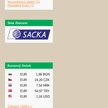
Novosibirská oblasť (1)
Republika Komi (1)
Sme členom
Kurzový lístok
EUR
1,96 BGN
EUR
24,20 CZK
EUR
7,54 HRK
EUR
54,97 TRY
EUR
1,16 USD
Zobraziť všetky »