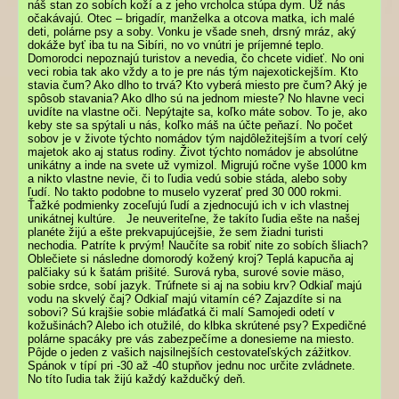
náš stan zo sobích koží a z jeho vrcholca stúpa dym. Už nás
očakávajú. Otec – brigadír, manželka a otcova matka, ich malé
deti, polárne psy a soby. Vonku je všade sneh, drsný mráz, aký
dokáže byť iba tu na Sibíri, no vo vnútri je príjemné teplo.
Domorodci nepoznajú turistov a nevedia, čo chcete vidieť. No oni
veci robia tak ako vždy a to je pre nás tým najexotickejším. Kto
stavia čum? Ako dlho to trvá? Kto vyberá miesto pre čum? Aký je
spôsob stavania? Ako dlho sú na jednom mieste? No hlavne veci
uvidíte na vlastne oči. Nepýtajte sa, koľko máte sobov. To je, ako
keby ste sa spýtali u nás, koľko máš na účte peňazí. No počet
sobov je v živote týchto nomádov tým najdôležitejším a tvorí celý
majetok ako aj status rodiny. Život týchto nomádov je absolútne
unikátny a inde na svete už vymizol. Migrujú ročne vyše 1000 km
a nikto vlastne nevie, či to ľudia vedú sobie stáda, alebo soby
ľudí. No takto podobne to muselo vyzerať pred 30 000 rokmi.
Ťažké podmienky zoceľujú ľudí a zjednocujú ich v ich vlastnej
unikátnej kultúre. Je neuveriteľne, že takíto ľudia ešte na našej
planéte žijú a ešte prekvapujúcejšie, že sem žiadni turisti
nechodia. Patríte k prvým! Naučíte sa robiť nite zo sobích šliach?
Oblečiete si následne domorodý kožený kroj? Teplá kapucňa aj
palčiaky sú k šatám prišité. Surová ryba, surové sovie mäso,
sobie srdce, sobí jazyk. Trúfnete si aj na sobiu krv? Odkiaľ majú
vodu na skvelý čaj? Odkiaľ majú vitamín cé? Zajazdíte si na
sobovi? Sú krajšie sobie mláďatká či malí Samojedi odetí v
kožušinách? Alebo ich otužilé, do klbka skrútené psy? Expedičné
polárne spacáky pre vás zabezpečíme a donesieme na miesto.
Pôjde o jeden z vašich najsilnejších cestovateľských zážitkov.
Spánok v típí pri -30 až -40 stupňov jednu noc určite zvládnete.
No títo ľudia tak žijú každý každučký deň.