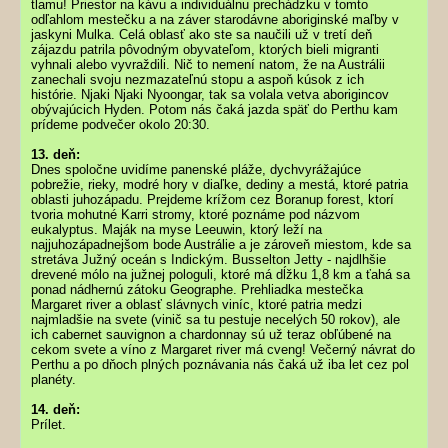
tlamu! Priestor na kávu a individuálnu prechádzku v tomto
odľahlom mestečku a na záver starodávne aboriginské maľby v
jaskyni Mulka. Celá oblasť ako ste sa naučili už v tretí deň
zájazdu patrila pôvodným obyvateľom, ktorých bieli migranti
vyhnali alebo vyvraždili. Nič to nemení natom, že na Austrálii
zanechali svoju nezmazateľnú stopu a aspoň kúsok z ich
histórie. Njaki Njaki Nyoongar, tak sa volala vetva aborigincov
obývajúcich Hyden. Potom nás čaká jazda späť do Perthu kam
prídeme podvečer okolo 20:30.
13. deň:
Dnes spoločne uvidíme panenské pláže, dychvyrážajúce
pobrežie, rieky, modré hory v diaľke, dediny a mestá, ktoré patria
oblasti juhozápadu. Prejdeme krížom cez Boranup forest, ktorí
tvoria mohutné Karri stromy, ktoré poznáme pod názvom
eukalyptus. Maják na myse Leeuwin, ktorý leží na
najjuhozápadnejšom bode Austrálie a je zároveň miestom, kde sa
stretáva Južný oceán s Indickým. Busselton Jetty - najdlhšie
drevené mólo na južnej pologuli, ktoré má dĺžku 1,8 km a ťahá sa
ponad nádhernú zátoku Geographe. Prehliadka mestečka
Margaret river a oblasť slávnych viníc, ktoré patria medzi
najmladšie na svete (vinič sa tu pestuje necelých 50 rokov), ale
ich cabernet sauvignon a chardonnay sú už teraz obľúbené na
cekom svete a víno z Margaret river má cveng! Večerný návrat do
Perthu a po dňoch plných poznávania nás čaká už iba let cez pol
planéty.
14. deň:
Prílet.