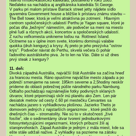
hlavnú rímsko-katolícku katedrálu, postavenú v roku 1865.
Neďaleko sa nachádza aj anglikánska katedrála St.George.
V parku pri malom prístave Barrack street jetty nájdete sídlo
guvernéra Government house a bližšie k prístavu známu stavbu –
The Bell tower, ktorá je veľmi atraktívna po zotmení. Hlavným
centrom spoločenských udalostí Perthu je Yagan square, ktoré je
počas dňa „bežným“ námestím, ale podvečer sa mení na miesto
plné ľudí a rôznych akcii, koncertov a spoločenských udalostí.
Z ruchu veľkomesta unikneme loďou na Rottnest Island.
Ocitneme sa v úplne inom svete, ktorému dominujú valabie
quokka (druh kengury) a krysy. Aj preto je jeho prezývka "ostrov
krýs". Podvečer návrat do Perthu, skvelá večera či pohár
ľadového austrálskeho piva. Je to len na Vás. Dáte si už dnes
prvý steak z kengury?
11. deň:
Divoká západná Austrália, najväčší štát Austrálie sa začína hneď
za hranicou mesta. Ráno opustíme najväčšie mesto západu a po
pobreží smerujeme na sever. 195km severne a 2,5hodiny neskôr
prídeme do oblasti pobrežnej púšte národného parku Nambung.
Odtiaľto pochádzajú najznámejšie fotky podivných sklaných
útvarov, ktoré pripomínajú skôr inú planétu ako Zem. Len pár
desiatok metrov od cesty č.60 pri mestečku Cervantes sa
nachádza jazero s vyhliadkovou plošinou. Jazierko Thetis je
domovom jedných z najstarších organizmov , ktoré prežili do
dnešných čias – stromatolity. Nie sú to v skutočnosti „živé
fosílie“, ide o sedimentárny útvar tvorení jednobunkovými
fotosyntetyzujúcimi organizmami, ktorých príbuzní žili aj
staroprvohorách. Západ Austrálie je jedným z mála miest, kde sa
ešte stále udržali nažive. Z vyhliadky sa pozrieme na zátoku