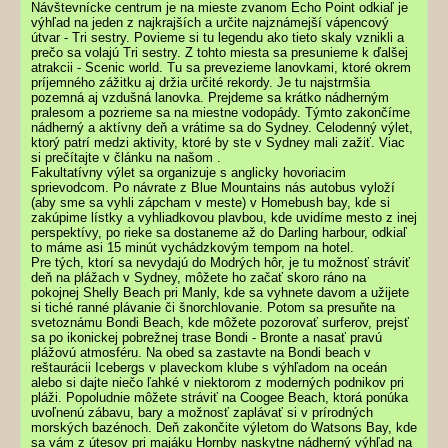
Návštevnícke centrum je na mieste zvanom Echo Point odkiaľ je
výhľad na jeden z najkrajších a určite najznámejší vápencový
útvar - Tri sestry. Povieme si tu legendu ako tieto skaly vznikli a
prečo sa volajú Tri sestry. Z tohto miesta sa presunieme k ďalšej
atrakcii - Scenic world. Tu sa prevezieme lanovkami, ktoré okrem
príjemného zážitku aj držia určité rekordy. Je tu najstrmšia
pozemná aj vzdušná lanovka. Prejdeme sa krátko nádherným
pralesom a pozrieme sa na miestne vodopády. Týmto zakončíme
nádherný a aktívny deň a vrátime sa do Sydney. Celodenný výlet,
ktorý patrí medzi aktivity, ktoré by ste v Sydney mali zažiť. Viac
si prečítajte v článku na našom .
Fakultatívny výlet sa organizuje s anglicky hovoriacim
sprievodcom. Po návrate z Blue Mountains nás autobus vyloží
(aby sme sa vyhli zápcham v meste) v Homebush bay, kde si
zakúpime lístky a vyhliadkovou plavbou, kde uvidíme mesto z inej
perspektívy, po rieke sa dostaneme až do Darling harbour, odkiaľ
to máme asi 15 minút vychádzkovým tempom na hotel.
Pre tých, ktorí sa nevydajú do Modrých hôr, je tu možnosť stráviť
deň na plážach v Sydney, môžete ho začať skoro ráno na
pokojnej Shelly Beach pri Manly, kde sa vyhnete davom a užijete
si tiché ranné plávanie či šnorchlovanie. Potom sa presuňte na
svetoznámu Bondi Beach, kde môžete pozorovať surferov, prejsť
sa po ikonickej pobrežnej trase Bondi - Bronte a nasať pravú
plážovú atmosféru. Na obed sa zastavte na Bondi beach v
reštaurácii Icebergs v plaveckom klube s výhľadom na oceán
alebo si dajte niečo ľahké v niektorom z moderných podnikov pri
pláži. Popoludnie môžete stráviť na Coogee Beach, ktorá ponúka
uvoľnenú zábavu, bary a možnosť zaplávať si v prírodných
morských bazénoch. Deň zakončite výletom do Watsons Bay, kde
sa vám z útesov pri majáku Hornby naskytne nádherný výhľad na