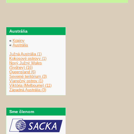
Austrália
«
Krajiny
«
Austrália
Južná Austrália (1)
Kokosové ostrovy (1)
Nový Južný Wales
(Sydney) (16)
Queensland (6)
Severné teritórium (3)
Vianočný ostrov (1)
Viktória (Melbourne) (11)
Západná Austrália (3)
Sme členom