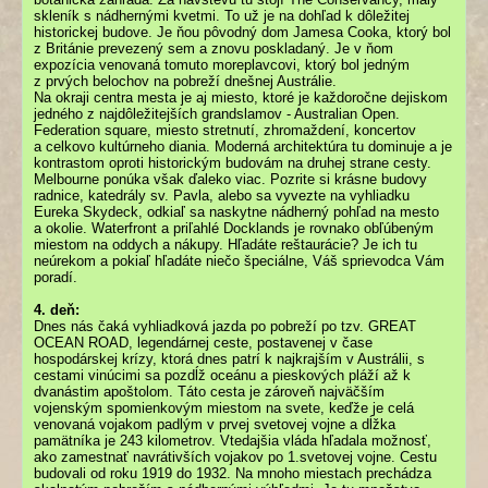
skleník s nádhernými kvetmi. To už je na dohľad k dôležitej
historickej budove. Je ňou pôvodný dom Jamesa Cooka, ktorý bol
z Británie prevezený sem a znovu poskladaný. Je v ňom
expozícia venovaná tomuto moreplavcovi, ktorý bol jedným
z prvých belochov na pobreží dnešnej Austrálie.
Na okraji centra mesta je aj miesto, ktoré je každoročne dejiskom
jedného z najdôležitejších grandslamov - Australian Open.
Federation square, miesto stretnutí, zhromaždení, koncertov
a celkovo kultúrneho diania. Moderná architektúra tu dominuje a je
kontrastom oproti historickým budovám na druhej strane cesty.
Melbourne ponúka však ďaleko viac. Pozrite si krásne budovy
radnice, katedrály sv. Pavla, alebo sa vyvezte na vyhliadku
Eureka Skydeck, odkiaľ sa naskytne nádherný pohľad na mesto
a okolie. Waterfront a priľahlé Docklands je rovnako obľúbeným
miestom na oddych a nákupy. Hľadáte reštaurácie? Je ich tu
neúrekom a pokiaľ hľadáte niečo špeciálne, Váš sprievodca Vám
poradí.
4. deň:
Dnes nás čaká vyhliadková jazda po pobreží po tzv. GREAT
OCEAN ROAD, legendárnej ceste, postavenej v čase
hospodárskej krízy, ktorá dnes patrí k najkrajším v Austrálii, s
cestami vinúcimi sa pozdĺž oceánu a pieskových pláží až k
dvanástim apoštolom. Táto cesta je zároveň najväčším
vojenským spomienkovým miestom na svete, keďže je celá
venovaná vojakom padlým v prvej svetovej vojne a dĺžka
pamätníka je 243 kilometrov. Vtedajšia vláda hľadala možnosť,
ako zamestnať navrátivších vojakov po 1.svetovej vojne. Cestu
budovali od roku 1919 do 1932. Na mnoho miestach prechádza