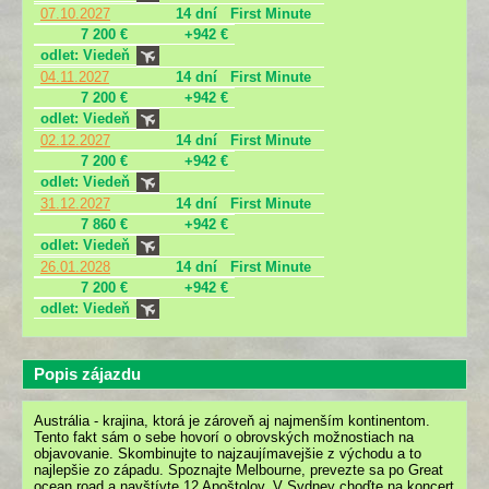
07.10.2027
14 dní
First Minute
7 200 €
+942 €
odlet: Viedeň
04.11.2027
14 dní
First Minute
7 200 €
+942 €
odlet: Viedeň
02.12.2027
14 dní
First Minute
7 200 €
+942 €
odlet: Viedeň
31.12.2027
14 dní
First Minute
7 860 €
+942 €
odlet: Viedeň
26.01.2028
14 dní
First Minute
7 200 €
+942 €
odlet: Viedeň
Popis zájazdu
Austrália - krajina, ktorá je zároveň aj najmenším kontinentom.
Tento fakt sám o sebe hovorí o obrovských možnostiach na
objavovanie. Skombinujte to najzaujímavejšie z východu a to
najlepšie zo západu. Spoznajte Melbourne, prevezte sa po Great
ocean road a navštívte 12 Apoštolov. V Sydney choďte na koncert