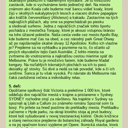
skalnatým pobrežím s nádhernými výhľadmi. Je tu množstvo
zastávok, kde si vychutnáme tento jedinečný deň. Na mieste
známom ako Koala cafe budeme mať šancu vidieť koaly, ktoré
žijú v okolitých eukalyptových lesoch a viacero druhov papagájov
ako kráľčik červenohlavý (
Alisterus
) a kakadu. Zastavíme na tých
najkrajších plážach, aby sme sa poprechádzali po piesku
a sledovali surferov. Jedna z najväčších značiek tohto športu
pochádza z mestečka Torquay, ktoré je akousi vstupnou bránou
na toho úžasné pobrežie. Naša cesta vedie cez mesto Apollo Bay,
kde budeme mať čas na obed, a cez národný park Great Otway
až po najslávnejšie skalné útvary 12 Apoštolov. Koľko ich vlastne
je? Prejdeme sa na vyhliadku a pozrieme na to, čo očarilo už
prvých obyvateľov tejto časti Austrálie. Z tohto miesta sa
zvrtneme do vnútrozemia a najkratšou cestou mierime späť do
Melbourne. Práve tu je množstvo fariem, kde budeme hľadať
kengury. Na rozľahlých trávnatých plochách sa ich tu pasú
desiatky až stovky. Sú divé a nedá sa tak povedať, kde a či ich
uvidíme. Šanca je tu však vysoká. Po návrate do Melbourne nás
čaká zaslúžená večera a individuálny relax.
5. deň:
Opúšťame spolkový štát Victoria a preletíme 1 000 km, ktoré
oddeľujú dve najväčšie mestá v krajine a pristaneme v Sydney.
SYDNEY rozhodne stojí za návštevu. Na trajekte v Sydney sa
spoznali aj Lilah a Callum zo známeho románu Spoznal som ťa
bosý. Po prílete sa hneď pustíme do prehliadky mesta. Prehliadku
začneme v Hyde parku, na okraji ktorého stoja aj prvé budovy,
ktoré boli vybudované v novej trestaneckej kolónii. Okolo knižnice
a starej nemocnice prejdeme do botanickej záhrady Royal gardens
a na jej opačnom konci vyjdeme pri Opere. Ikonická stavba, ktorá