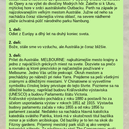
do Opery a na výlet do divočiny Modrých hôr. Zaleťte si k Uluru,
mýtickej hore v srdci austrálskeho Outbacku. Perth na západe je
najizolovanejším veľkým mestom Austrálie. Južne od neho sa
nachádza čoraz slávnejšia vínna oblasť, na severe nádherné
pláže úchvatná púšť národného parku Nambung.
1. deň:
Odlet z Európy a dlhý let na druhý koniec sveta.
2. deň:
Bože, stále sme vo vzduchu, ale Austrália je čoraz bližšie.
3. deň:
Prílet do Austrálie. MELBOURNE: najkultúrnejšie mesto krajiny a
jedno z najväčších gréckych miest na svete. Dozviete sa prečo
a rovnako aj ktoré priezvisko je najčastejšie používané v
Melbourne. Jedno Vás určite prekvapí. Okruh mestom a
prechádzky po nábreží pri rieke Yarra. Prejdeme sa peši všetkými
známymi a dôležitými miestami. V Chinatowne si vysvetlíme
symboliku čínskej brány privstupe do tejto štvrte. Pozrieme sa na
dôležité budovy, napríklad budovu Kráľovského výstaviska
(UNESCO) a budovu Parlamentu štátu Victoria.
Kráľovské výstavisko pochádza z roku 1880 a postavili ho za
účelom usporiadania výstav v rokoch 1851 až 1915. Výstavba
budovy parlamentu začala v roku 1855 a od roku 1856 tu
parlament zasadal. Neďaleko sa nachádza hlavná katolícka
katedrála svätého Patrika, ktorá má v skutočnosti titul bazilika
minor a je sídlom arcibiskupa. Od baziliky je to len na skok do
Fitzroy gardens. Príjemný mestský park slúži aj ako verejná
botanická záhrada. Za návštevu tu stojí The Conservancy, malý