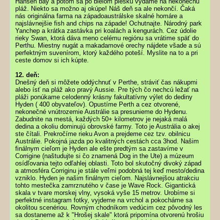
Hansen bay a potom sa po bielom piesku vydáme na nekonečnú
pláž. Niekto sa možno aj okúpe! Náš deň sa ale nekončí. Čaká
nás originálna farma na západoaustrálske skalné homáre a
najslávnejšie fish and chips na západe! Ochutnajte. Národný park
Yanchep a krátka zastávka pri koalách a kengurách. Cez údolie
rieky Swan, ktorá dáva meno celému regiónu sa vrátime späť do
Perthu. Miestny nugát a makadamové orechy nájdete všade a sú
perfektným suvenírom, ktorý každého poteší. Myslite na to a pri
ceste domov si ich kúpte.
12. deň:
Dnešný deň si môžete oddýchnuť v Perthe, stráviť čas nákupmi
alebo ísť na pláž ako pravý Aussie. Pre tých čo nechcú ležať na
pláži ponúkame celodenný krásny fakultatívny výlet do dediny
Hyden ( 400 obyvateľov). Opustíme Perth a cez otvorené,
nekonečné vnútrozemie Austrálie sa presunieme do Hydenu.
Zabudnite na mestá, každých 50+ kilometrov je nejaká malá
dedina a okoliu dominujú obrovské farmy. Toto je Austrália o akej
ste čítali. Prekročíme rieku Avon a prejdeme cez tzv. obilnicu
Austrálie. Pokojná jazda po kvalitných cestách cca 3hod. Našim
finálnym cieľom je Hyden ale ešte predtým sa zastavíme v
Corrigine (naštudujte si čo znamená Dog in the Ute) a múzeum
osídľovania tejto odľahlej oblasti. Toto bol skutočný divoký západ
a atmosféra Corriginu je stále veľmi podobná tej keď mesto/dedina
vzniklo. Hyden je našim finálnym cieľom. Najslávnejšou atrakciu
tohto mestečka zamrznutého v čase je Wave Rock. Gigantická
skala v tvare morskej vlny, vysoká vyše 15 metrov. Urobíme si
perfektné instagram fotky, vyjdeme na vrchol a pokocháme sa
okolitou scenériou. Rovným chodníkom vedúcim cez pôvodný les
sa dostaneme až k "Hrošej skale" ktorá pripomína otvorenú hrošiu