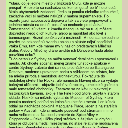
Yulara, čo je jediné miesto v blízkosti Uluru, kde je možné
prespať. V rezorte sa nachádza od kempingu až po 5* hotel celá
škála ubytovacích zariadení. Jedlo tu ponúka niekoľko reštaurácií,
základné veci si môžete nakúpiť v malom supermarkete. Po
rezorte jazdí autobusová doprava a tak sa viete prepravovať z
jedného miesta na druhé, pokiaľ sa nechcete prechádzať.
Zamestnanci sú všetci z kmeňa Anangu a tak sa tu aj môžete
dozvedieť niečo o ich kultúre, alebo aj napríklad ako loviť s
bumerangom. Rezort ponúka veľa možností. V noci sa nezbudnite
pozrieť na nekonečnú hviednu oblohu a skúste nájsť napríklad
vtáka Emu, tam kde máme my v našich predstavách Mliečnu
dráhu. Alebo v Mliečnej dráhe uvidíte ich Dúhového hada alebo
posvätnú rieku?
Tí čo ostanú v Sydney sa môžu venovať detailnému spoznávaniu
mesta. Ak chcete spoznať menej známe turistické atrakcie v
centre Sydney, začnite deň rannou prechádzkou po Barangaroo
Reserve, moderne upravenom parku s výhľadom na prístav, kde
sa mieša príroda s mestskou architektúrou. Pokračujte do
neďalekej štvrte The Rocks, ale namiesto hlavnej ulice sa vydajte
bočnými uličkami – objavíte tiché vnútrobloky, umelecké galérie a
malé remeselné obchodíky. Zastavte sa na kávu v niektorej z
historických kaviarní, ako je The Fine Food Store, ukrytá v starom
sklade. Neskôr sa môžete vybrať do Museum of Sydney, ktoré
ponúka moderný pohľad na koloniálnu históriu mesta. Len kúsok
odtiaľ sa nachádza pokojná Macquarie Place, jeden z najstarších
parkov v Austrálii, kde si môžete posedieť pod stromami mimo
ruchu veľkomesta. Na obed zamierte do Spice Alley v
Chippendale – úzkej uličky plnej stánkov s ázijskou kuchyňou,
ktorá je obľúbená medzi miestnymi, no stále relatívne neobjavená
turistami. Popoludní sa prejdite po Pyrmont Bridge k Darling