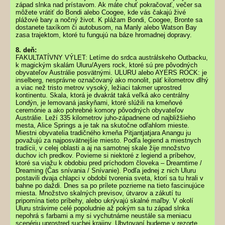
západ slnka nad prístavom. Ak máte chuť pokračovať, večer sa
môžete vrátiť do Bondi alebo Coogee, kde vás čakajú živé
plážové bary a nočný život. K plážam Bondi, Coogee, Bronte sa
dostanete taxíkom či autobusom, na Manly alebo Watson Bay
zasa trajektom, ktoré tu fungujú na báze hromadnej dopravy.
8. deň:
FAKULTATÍVNY VÝLET: Letíme do srdca austrálskeho Outbacku,
k magickým skalám Uluru/Ayers rock, ktoré sú pre pôvodných
obyvateľov Austrálie posvätnými. ULURU alebo AYERS ROCK: je
inselberg, nesprávne označovaný ako monolit, päť kilometrov dlhý
a viac než tristo metrov vysoký, ležiaci takmer uprostred
kontinentu. Skala, ktorá je dvakrát taká veľká ako centrálny
Londýn, je lemovaná jaskyňami, ktoré slúžili na kmeňové
ceremónie a ako pohrebné komory pôvodných obyvateľov
Austrálie. Leží 335 kilometrov juho-západnene od najbližšieho
mesta, Alice Springs a je tak na skutočne odľahlom mieste.
Miestni obyvatelia tradičného kmeňa Pitjantjatjara Anangu ju
považujú za najposvätnejšie miesto. Podľa legiend a miestnych
tradícii, v celej oblasti a aj na samotnej skale žije množstvo
duchov ich predkov. Povieme si niektoré z legiend a príbehov,
ktoré sa viažu k obdobiu pred príchodom človeka – Dreamtime /
Dreaming (Čas snívania / Snívanie). Podľa jednej z nich Uluru
postavili dvaja chlapci v období tvorenia sveta, ktorí sa tu hrali v
bahne po daždi. Dnes sa po prílete pozrieme na tieto fascinujúce
miesta. Množstvo skalných previsov, útvarov a zákutí tu
pripomína tieto príbehy, alebo ukrývajú skalné maľby. V okolí
Uluru strávime celé popoludnie až pokým sa tu západ slnka
nepohrá s farbami a my si vychutnáme neustále sa meniacu
scenériu uprostred suchej krajiny. Ubytovaní budeme v rezorte