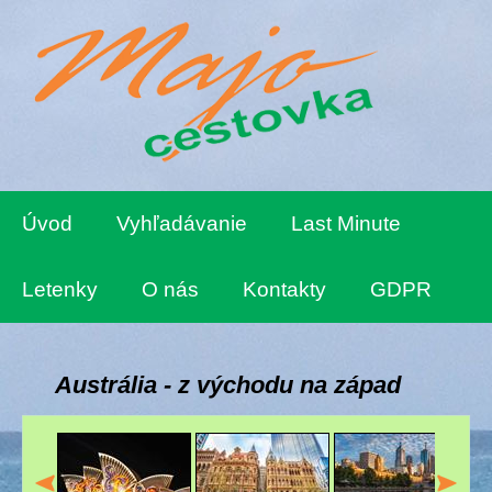
Úvod
Vyhľadávanie
Last Minute
Letenky
O nás
Kontakty
GDPR
Austrália - z východu na západ