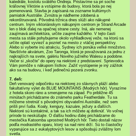
katedrále, kostolu svätého Ondreja. Pristavíme sa pri soche
kráľovnej Viktórie a vstúpime do budovy, ktorá bola po nej
pomenovaná. Stavba je zapísaná na zozname kultúrnych
pamiatok Austrálie. Zvnútra je nádherne zdobená a
rekonštruovaná. Pôvodná tržnica dnes slúži ako nákupné
centrum. Iným viktoriánskym nákupným centrom je Strand Arcade
len o blok ďalej na opačnej strane cesty. Iná, ale nemenej
zaujímavá architektúra, určite zaujme každého. V tejto časti
mesta sa stále pohybujeme okolo vyhliadkovej veže, na ktorú sa
určite oplatí vyviezť a pozrieť na mesto z vtáčej perspektívy.
Alebo si vyberte inú atrakciu, Sydney ich ponúka veľké množstvo.
Navštívte akvárium, Zoo Taronga, ktorá je považovaná za jednu z
najkrajších na svete, galériu Nového južného Walesu a podobne.
Večer si „skočte“ do opery na niektoré z predstavení. Sprievodca
Vám pomôže s nákupom lístkov. Zažiť vystúpenie je iný zážitok
ako sa na budovu, i keď jedinečnú pozerá zvonku.
7. deň:
Deň venovaný odpočinku na niektorej zo slávnych pláží alebo
fakultatívny výlet do BLUE MOUNTAINS (Modrých hôr). Vyrazíme
z hotela skoro ráno a smerujeme na západ. Po približne 45
minútach prichádzame do známeho parku Featherdale. Tu sa
môžeme stretnúť s pôvodnými obyvateľmi Austrálie, než sem
prišli prví ľudia. Koaly, kengury, kazuáre, ježury a ďalších.
Niektoré sú kontaktné, a tak sa ich môžete aj dotknúť. Vo voľnej
prírode to neskúšajte. O ďalšiu hodinu ďalej prichádzame do
mestečka Katoomba uprostred Modrých hôr. Tieto dostali názov
podľa modrastého oparu, ktorý sa nad nimi drží. Sú to čiastočky
vyparujúce sa z eukalyptových lesov a spôsobujú zvláštny lom
svetla.