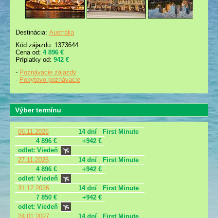
Destinácia:
Austrália
Kód zájazdu: 1373644
Cena od:
4 896 €
Príplatky od:
942 €
-
Poznávacie zájazdy
-
Pobytovo-poznávacie
Výber termínu
06.11.2026
14 dní
First Minute
4 896 €
+942 €
odlet: Viedeň
27.11.2026
14 dní
First Minute
4 896 €
+942 €
odlet: Viedeň
31.12.2026
14 dní
First Minute
7 850 €
+942 €
odlet: Viedeň
24.01.2027
14 dní
First Minute