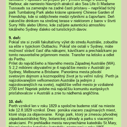
Harbour, ale namiesto hlavných atrakcií ako Sea Life či Madame
Tussauds sa zamerajte na zadné časti prístavu – napríklad tichý
park Tumbalong Park alebo krásne upravený Chinese Garden of
Friendship, kde si oddýchnete medzi rybníkmi a čajovňami. Deň
zakončite drinkom na strešnej terase v niektorom z barov v štvrti
Surry Hills alebo Ultimo, kde zažijete autentickú atmosféru
lokálneho Sydney ďaleko od turistických davov.
9. deň:
Pokiaľ ste si zvolili fakultatívny výlet do stredu Austrálie, zobudíte
sa ešte v typickom Outbacku. Pokiaľ ste ostali v Sydney, máte
možnosť stráviť časť dňa nákupmi, kávičkami a prechádzkami po
tomto neuveriteľne príjemnom meste. Transfer na letisko a odlet
do Perthu.
Prílet do najväčšieho a hlavného mesta Západnej Austrálie (WA).
S 2,2 miliónmi obyvateľmi je 4 najväčšie mesto v Austrálií po
Sydney, Melbourne a Brisbane. Panoráma mesta pôsobí
svetovým dojmom a kozmopolitný život je tu veľmí rušný. Perth ja
najizolovanejšim veľkomestom Austrálie (a jedným z
najizolovanejších na svete), najbližšie veľké mesto je vzdialené
2700 km! Napriek polohe má najväčšiu komunitu európskych
prisťahovalcov v Austrálii a znie tu nádherná angličtina.
10. deň:
Perth vznikol len v roku 1829 a spoločne budeme stáť na mieste
kde 12.8.1829 vznikol. Dnes ponúka viacero zaujímavých miest,
ktoré stoja za objavovanie. Kings park, ktorý je zmesou pôvodnej
západoaustrálskej flóry, botanickej záhrady a parku s viacerými
atrakciami. Pri prehliadke mesta nevynecháme katedrálu St.Mary,