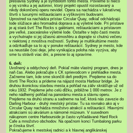
preslávila Sydney a je symbolom tohto mesta. Povieme si niečo
o jej vzniku a jej autorovi, ktorý projekt opustil rozostavaný a
nikdy dokončenú operu nevidel. Opera sa nachádza v lukratívnej
štvrti s luxunými reštauráciami a výškovými budovami.
Uprostred sa nachádza prístav Circular Quay, odkiaľ odchádzajú
lode slúžiace ako hromadná doprava a aj výletné lode. Pri prístave
je aj stará švrť The Rocks s galériami, reštauráciami a prístavom
pre veľké, zaoceánske výletné lode. Ostaňte v tejto časti mesta
a vychutnajte si jej úžasnú atmosféru a doprajte si chutnú večeru
v niektorej z mnoštva možností. Sydney je multikultúrne mesto
a odzrkadľuje sa to aj v ponuke reštaurácií. Sydney je mesto, kde
sa neustále čosi deje, jeho vynikajúca poloha nás vyzýva, aby
sme tu strávili viac dní, a presne to aj spravíme.
6. deň:
Uvoľnený a oddychový deň. Pokiaľ máte vlastný program, dnes je
naň čas. Alebo pokračujte s CK sprievodcom v prehliadke mesta.
Začneme tam, kde sme skončili deň predtým. Prejdeme sa do
štvrti The Rocks a prídeme na nájazd mosta Harbour bridge. Je
druhou ikonickou stavbou mesta a pohľad na záliv skrášľuje už od
roku 1932. Prejdeme jeho celú dĺžku, približne 1 000 metrov. Je z
neho nádherný pohľad na panorámu mesta a slávnu operu.
Prejdeme na druhú stranu a sadneme na loď, ktorá nás zavezie do
Darling Harbour - druhý mestský prístav. Tu sa rovnako ako aj v
Circular Quay nachádza množstvo atrakcií a reštaurácií. Hlavnými
atrakciami sú akvárium a námorné múzeum. V susednom
nákupnom centre Harbourside je často vyhľadávané Hard Rock
Cafe a množstvo obchodov. Na opačnom konci Tumbalong parku
je čínska štvrť.
Pokračujeme k mestskej radnici a k hlavnej anglikánskej