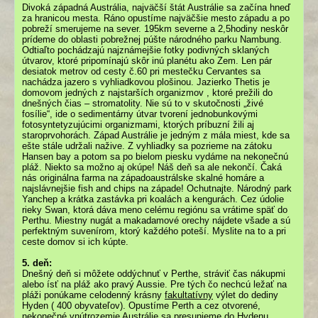
Divoká západná Austrália, najväčší štát Austrálie sa začína hneď
za hranicou mesta. Ráno opustíme najväčšie mesto západu a po
pobreží smerujeme na sever. 195km severne a 2,5hodiny neskôr
prídeme do oblasti pobrežnej púšte národného parku Nambung.
Odtiaľto pochádzajú najznámejšie fotky podivných sklaných
útvarov, ktoré pripomínajú skôr inú planétu ako Zem. Len pár
desiatok metrov od cesty č.60 pri mestečku Cervantes sa
nachádza jazero s vyhliadkovou plošinou. Jazierko Thetis je
domovom jedných z najstarších organizmov , ktoré prežili do
dnešných čias – stromatolity. Nie sú to v skutočnosti „živé
fosílie“, ide o sedimentárny útvar tvorení jednobunkovými
fotosyntetyzujúcimi organizmami, ktorých príbuzní žili aj
staroprvohorách. Západ Austrálie je jedným z mála miest, kde sa
ešte stále udržali nažive. Z vyhliadky sa pozrieme na zátoku
Hansen bay a potom sa po bielom piesku vydáme na nekonečnú
pláž. Niekto sa možno aj okúpe! Náš deň sa ale nekončí. Čaká
nás originálna farma na západoaustrálske skalné homáre a
najslávnejšie fish and chips na západe! Ochutnajte. Národný park
Yanchep a krátka zastávka pri koalách a kengurách. Cez údolie
rieky Swan, ktorá dáva meno celému regiónu sa vrátime späť do
Perthu. Miestny nugát a makadamové orechy nájdete všade a sú
perfektným suvenírom, ktorý každého poteší. Myslite na to a pri
ceste domov si ich kúpte.
5. deň:
Dnešný deň si môžete oddýchnuť v Perthe, stráviť čas nákupmi
alebo ísť na pláž ako pravý Aussie. Pre tých čo nechcú ležať na
pláži ponúkame celodenný krásny
fakultatívny
výlet do dediny
Hyden ( 400 obyvateľov). Opustíme Perth a cez otvorené,
nekonečné vnútrozemie Austrálie sa presunieme do Hydenu.