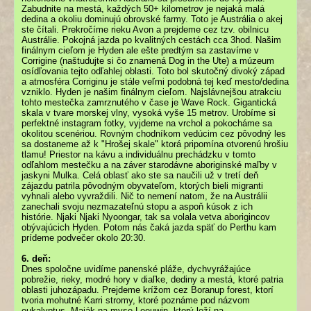
Zabudnite na mestá, každých 50+ kilometrov je nejaká malá
dedina a okoliu dominujú obrovské farmy. Toto je Austrália o akej
ste čítali. Prekročíme rieku Avon a prejdeme cez tzv. obilnicu
Austrálie. Pokojná jazda po kvalitných cestách cca 3hod. Našim
finálnym cieľom je Hyden ale ešte predtým sa zastavíme v
Corrigine (naštudujte si čo znamená Dog in the Ute) a múzeum
osídľovania tejto odľahlej oblasti. Toto bol skutočný divoký západ
a atmosféra Corriginu je stále veľmi podobná tej keď mesto/dedina
vzniklo. Hyden je našim finálnym cieľom. Najslávnejšou atrakciu
tohto mestečka zamrznutého v čase je Wave Rock. Gigantická
skala v tvare morskej vlny, vysoká vyše 15 metrov. Urobíme si
perfektné instagram fotky, vyjdeme na vrchol a pokocháme sa
okolitou scenériou. Rovným chodníkom vedúcim cez pôvodný les
sa dostaneme až k "Hrošej skale" ktorá pripomína otvorenú hrošiu
tlamu! Priestor na kávu a individuálnu prechádzku v tomto
odľahlom mestečku a na záver starodávne aboriginské maľby v
jaskyni Mulka. Celá oblasť ako ste sa naučili už v tretí deň
zájazdu patrila pôvodným obyvateľom, ktorých bieli migranti
vyhnali alebo vyvraždili. Nič to nemení natom, že na Austrálii
zanechali svoju nezmazateľnú stopu a aspoň kúsok z ich
histórie. Njaki Njaki Nyoongar, tak sa volala vetva aborigincov
obývajúcich Hyden. Potom nás čaká jazda späť do Perthu kam
prídeme podvečer okolo 20:30.
6. deň:
Dnes spoločne uvidíme panenské pláže, dychvyrážajúce
pobrežie, rieky, modré hory v diaľke, dediny a mestá, ktoré patria
oblasti juhozápadu. Prejdeme krížom cez Boranup forest, ktorí
tvoria mohutné Karri stromy, ktoré poznáme pod názvom
eukalyptus. Maják na myse Leeuwin, ktorý leží na