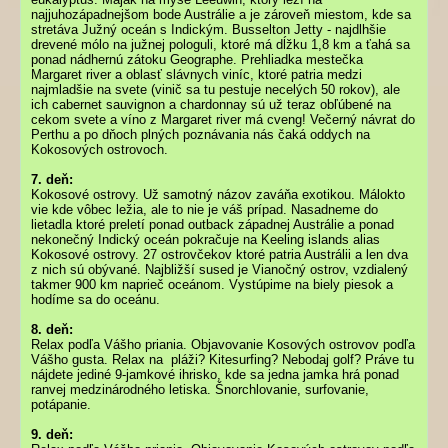
najjuhozápadnejšom bode Austrálie a je zároveň miestom, kde sa
stretáva Južný oceán s Indickým. Busselton Jetty - najdlhšie
drevené mólo na južnej pologuli, ktoré má dĺžku 1,8 km a ťahá sa
ponad nádhernú zátoku Geographe. Prehliadka mestečka
Margaret river a oblasť slávnych viníc, ktoré patria medzi
najmladšie na svete (vinič sa tu pestuje necelých 50 rokov), ale
ich cabernet sauvignon a chardonnay sú už teraz obľúbené na
cekom svete a víno z Margaret river má cveng! Večerný návrat do
Perthu a po dňoch plných poznávania nás čaká oddych na
Kokosových ostrovoch.
7. deň:
Kokosové ostrovy. Už samotný názov zaváňa exotikou. Málokto
vie kde vôbec ležia, ale to nie je váš prípad. Nasadneme do
lietadla ktoré preletí ponad outback západnej Austrálie a ponad
nekonečný Indický oceán pokračuje na Keeling islands alias
Kokosové ostrovy. 27 ostrovčekov ktoré patria Austrálii a len dva
z nich sú obývané. Najbližší sused je Vianočný ostrov, vzdialený
takmer 900 km naprieč oceánom. Vystúpime na biely piesok a
hodíme sa do oceánu.
8. deň:
Relax podľa Vášho priania. Objavovanie Kosových ostrovov podľa
Vášho gusta. Relax na pláži? Kitesurfing? Nebodaj golf? Práve tu
nájdete jediné 9-jamkové ihrisko, kde sa jedna jamka hrá ponad
ranvej medzinárodného letiska. Šnorchlovanie, surfovanie,
potápanie.
9. deň: