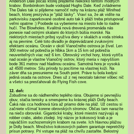
Anderson Dale počas ktorej prejdeme niekoľko teritórií modrých
krabov. Bonbónikom bude vodopád Hughs Dale. Keď zvládneme
The Dales tak si pôjdeme namočiť nohy na krásnu pláž Winifred
beach, ktorej prezývka je "pláž lásky". Vraví sa, že ak vidíte na
parkovisku zaparkované osobné auto tak k pláži treba pristupovať
veľmi opatrne :) Poobede sa vyberieme na miesto kde to riadne
hučí. The Blowholes. Kvalitná nová drevená promenáda nás
ponesie nad ostrými skalami do ktorých búšia morské. Na
niektorých miestach príboj využíva diery v skalách a voda strieka
aj na pevnine. Celé toto divadlo je doprevádzané zvukovými
efektami oceánu. Oceán v okolí Vianočného ostrova je živel. Len
300 metrov od pobrežia je hĺbka 1km a 15 km od pobrežia
neuveriteľných viac než 6 km. Obrovský vrchol hory, ktorá vytŕča
nad oceán je vlastne Vianočný ostrov, ktorý meria v najvyššom
bode 361 metrov nad hladinou oceánu. Samotná hora je vysoká
až 4500 metrov. Silu prírody tu pocítime na vlastnej koži. Na
záver dňa sa presunieme na South point. Práve tu bola kedysi
jediná osada na ostrove. Dnes už z nej neostalo takmer vôbec nič
a všetci sa presťahovali do Flying Fish cove.
12. deň:
Zobudíme sa do nádherného teplého rána. Obujeme si pevnejšiu
obuv, stačia tenisky a smerujeme ku krásnej pláži Dolly beach.
Čaká nás cca hodinová túra až priamo dole na pláž. Už cestou si
začniete všímať korene obrovských stromov. Občas tam narazíte
na niečo obrovské. Gigantické kraby, ktoré miestni nazývajú aj
robber crabs, alebo zlodeji. Iný názov je kokosový krab a je
najväčším suchozemským krabom na svete. Ich hlavnou plážou
je Dolly beach. Množstvo kokosových paliem garantuje nepretržitý
prísun potravy. Pri vstupe na pláž na chvíľu zastaňte. Belostný