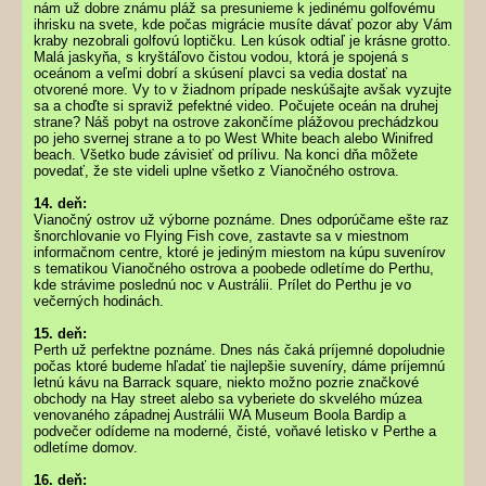
nám už dobre známu pláž sa presunieme k jedinému golfovému
ihrisku na svete, kde počas migrácie musíte dávať pozor aby Vám
kraby nezobrali golfovú loptičku. Len kúsok odtiaľ je krásne grotto.
Malá jaskyňa, s kryštáľovo čistou vodou, ktorá je spojená s
oceánom a veľmi dobrí a skúsení plavci sa vedia dostať na
otvorené more. Vy to v žiadnom prípade neskúšajte avšak vyzujte
sa a choďte si spraviž pefektné video. Počujete oceán na druhej
strane? Náš pobyt na ostrove zakončíme plážovou prechádzkou
po jeho svernej strane a to po West White beach alebo Winifred
beach. Všetko bude závisieť od prílivu. Na konci dňa môžete
povedať, že ste videli uplne všetko z Vianočného ostrova.
14. deň:
Vianočný ostrov už výborne poznáme. Dnes odporúčame ešte raz
šnorchlovanie vo Flying Fish cove, zastavte sa v miestnom
informačnom centre, ktoré je jediným miestom na kúpu suvenírov
s tematikou Vianočného ostrova a poobede odletíme do Perthu,
kde strávime poslednú noc v Austrálii. Prílet do Perthu je vo
večerných hodinách.
15. deň:
Perth už perfektne poznáme. Dnes nás čaká príjemné dopoludnie
počas ktoré budeme hľadať tie najlepšie suveníry, dáme príjemnú
letnú kávu na Barrack square, niekto možno pozrie značkové
obchody na Hay street alebo sa vyberiete do skvelého múzea
venovaného západnej Austrálii WA Museum Boola Bardip a
podvečer odídeme na moderné, čisté, voňavé letisko v Perthe a
odletíme domov.
16. deň: