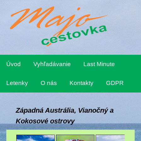
Úvod
Vyhľadávanie
Last Minute
Letenky
O nás
Kontakty
GDPR
Západná Austrália, Vianočný a
Kokosové ostrovy