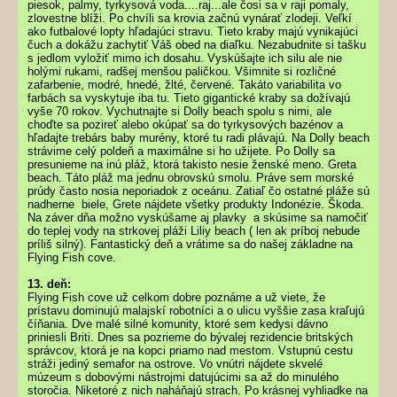
piesok, palmy, tyrkysová voda....raj...ale čosi sa v raji pomaly,
zlovestne blíži. Po chvíli sa krovia začnú vynárať zlodeji. Veľkí
ako futbalové lopty hľadajúci stravu. Tieto kraby majú vynikajúci
čuch a dokážu zachytiť Váš obed na diaľku. Nezabudnite si tašku
s jedlom vyložiť mimo ich dosahu. Vyskúšajte ich silu ale nie
holými rukami, radšej menšou paličkou. Všimnite si rozličné
zafarbenie, modré, hnedé, žlté, červené. Takáto variabilita vo
farbách sa vyskytuje iba tu. Tieto gigantické kraby sa dožívajú
vyše 70 rokov. Vychutnajte si Dolly beach spolu s nimi, ale
choďte sa pozireť alebo okúpať sa do tyrkysových bazénov a
hľadajte trebárs baby murény, ktoré tu radi plávajú. Na Dolly beach
strávime celý poldeň a maximálne si ho užijete. Po Dolly sa
presunieme na inú pláž, ktorá takisto nesie ženské meno. Greta
beach. Táto pláž ma jednu obrovskú smolu. Práve sem morské
prúdy často nosia neporiadok z oceánu. Zatiaľ čo ostatné pláže sú
nadherne biele, Grete nájdete všetky produkty Indonézie. Škoda.
Na záver dňa možno vyskúšame aj plavky a skúsime sa namočiť
do teplej vody na strkovej pláži Liliy beach ( len ak príboj nebude
príliš silný). Fantastický deň a vrátime sa do našej základne na
Flying Fish cove.
13. deň:
Flying Fish cove už celkom dobre poznáme a už viete, že
prístavu dominujú malajskí robotníci a o ulicu vyššie zasa kraľujú
číňania. Dve malé silné komunity, ktoré sem kedysi dávno
priniesli Briti. Dnes sa pozrieme do bývalej rezidencie britských
správcov, ktorá je na kopci priamo nad mestom. Vstupnú cestu
stráži jediný semafor na ostrove. Vo vnútri nájdete skvelé
múzeum s dobovými nástrojmi datujúcimi sa až do minulého
storočia. Niketoré z nich naháňajú strach. Po krásnej vyhliadke na