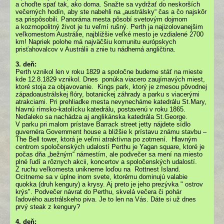
a choďte spať tak, ako doma. Snažte sa vydržať do neskorších
večerných hodín, aby ste nabehli na „austrálsky“ čas a čo najskôr
sa prispôsobili. Panoráma mesta pôsobí svetovým dojmom
a kozmopolitný život je tu veľmí rušný. Perth ja najizolovanejšim
veľkomestom Austrálie, najbližšie veľké mesto je vzdialené 2700
km! Napriek polohe má najväčšiu komunitu európskych
prisťahovalcov v Austrálii a znie tu nádherná angličtina.
3. deň:
Perth vznikol len v roku 1829 a spoločne budeme stáť na mieste
kde 12.8.1829 vznikol. Dnes ponúka viacero zaujímavých miest,
ktoré stoja za objavovanie. Kings park, ktorý je zmesou pôvodnej
západoaustrálskej flóry, botanickej záhrady a parku s viacerými
atrakciami. Pri prehliadke mesta nevynecháme katedrálu St.Mary,
hlavnú rímsko-katolícku katedrálu, postavenú v roku 1865.
Neďaleko sa nachádza aj anglikánska katedrála St.George.
V parku pri malom prístave Barrack street jetty nájdete sídlo
guvernéra Government house a bližšie k prístavu známu stavbu –
The Bell tower, ktorá je veľmi atraktívna po zotmení. Hlavným
centrom spoločenských udalostí Perthu je Yagan square, ktoré je
počas dňa „bežným“ námestím, ale podvečer sa mení na miesto
plné ľudí a rôznych akcii, koncertov a spoločenských udalostí.
Z ruchu veľkomesta unikneme loďou na Rottnest Island.
Ocitneme sa v úplne inom svete, ktorému dominujú valabie
quokka (druh kengury) a krysy. Aj preto je jeho prezývka " ostrov
krýs". Podvečer návrat do Perthu, skvelá večera či pohár
ľadového austrálskeho piva. Je to len na Vás. Dáte si už dnes
prvý steak z kengury?
4. deň: