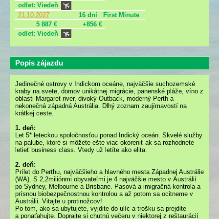
odlet: Viedeň
21.10.2027
16 dní
First Minute
5 887 €
+856 €
odlet: Viedeň
Popis zájazdu
Jedinečné ostrovy v Indickom oceáne, najväčšie suchozemské
kraby na svete, domov unikátnej migrácie, panenské pláže, víno z
oblasti Margaret river, divoký Outback, moderný Perth a
nekonečná západná Austrália. Dlhý zoznam zaujímavostí na
krátkej ceste.
1. deň:
Let 5* leteckou spoločnosťou ponad Indický oceán. Skvelé služby
na palube, ktoré si môžete ešte viac okoreniť ak sa rozhodnete
letieť business class. Vtedy už letíte ako elita.
2. deň:
Prílet do Perthu, najväčšieho a hlavného mesta Západnej Austrálie
(WA). S 2,2miliónmi obyvateľmi je 4 najväčšie mesto v Austrálií
po Sydney, Melbourne a Brisbane. Pasová a imigračná kontrola a
prísnou biobezpečnostnou kontrolou a až potom sa ocitneme v
Austrálii. Vitajte u protinožcov!
Po tom, ako sa ubytujete, vyjdite do ulíc a trošku sa prejdite
a ponaťahujte. Doprajte si chutnú večeru v niektorej z reštaurácií