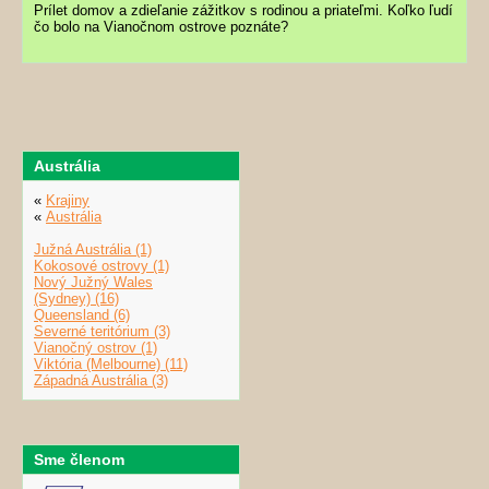
Prílet domov a zdieľanie zážitkov s rodinou a priateľmi. Koľko ľudí
čo bolo na Vianočnom ostrove poznáte?
Austrália
«
Krajiny
«
Austrália
Južná Austrália (1)
Kokosové ostrovy (1)
Nový Južný Wales
(Sydney) (16)
Queensland (6)
Severné teritórium (3)
Vianočný ostrov (1)
Viktória (Melbourne) (11)
Západná Austrália (3)
Sme členom