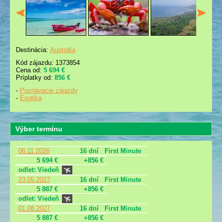
Destinácia:
Austrália
Kód zájazdu: 1373854
Cena od:
5 694 €
Príplatky od:
856 €
-
Poznávacie zájazdy
-
Exotika
Výber termínu
06.11.2026
16 dní
First Minute
5 694 €
+856 €
odlet: Viedeň
23.05.2027
16 dní
First Minute
5 887 €
+856 €
odlet: Viedeň
01.08.2027
16 dní
First Minute
5 887 €
+856 €