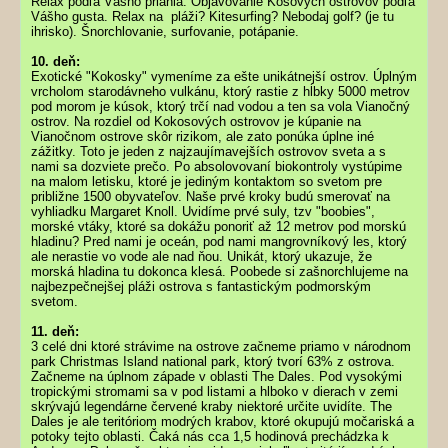
Relax podľa Vášho priania. Objavovanie Kosových ostrovov podľa
Vášho gusta. Relax na pláži? Kitesurfing? Nebodaj golf? (je tu
ihrisko). Šnorchlovanie, surfovanie, potápanie.
10. deň:
Exotické "Kokosky" vymeníme za ešte unikátnejší ostrov. Úplným
vrcholom starodávneho vulkánu, ktorý rastie z hĺbky 5000 metrov
pod morom je kúsok, ktorý trčí nad vodou a ten sa vola Vianočný
ostrov. Na rozdiel od Kokosových ostrovov je kúpanie na
Vianočnom ostrove skôr rizikom, ale zato ponúka úplne iné
zážitky. Toto je jeden z najzaujímavejších ostrovov sveta a s
nami sa dozviete prečo. Po absolovovaní biokontroly vystúpime
na malom letisku, ktoré je jediným kontaktom so svetom pre
približne 1500 obyvateľov. Naše prvé kroky budú smerovať na
vyhliadku Margaret Knoll. Uvidíme prvé suly, tzv "boobies",
morské vtáky, ktoré sa dokážu ponoriť až 12 metrov pod morskú
hladinu? Pred nami je oceán, pod nami mangrovníkový les, ktorý
ale nerastie vo vode ale nad ňou. Unikát, ktorý ukazuje, že
morská hladina tu dokonca klesá. Poobede si zašnorchlujeme na
najbezpečnejšej pláži ostrova s fantastickým podmorským
svetom.
11. deň:
3 celé dni ktoré strávime na ostrove začneme priamo v národnom
park Christmas Island national park, ktorý tvorí 63% z ostrova.
Začneme na úplnom západe v oblasti The Dales. Pod vysokými
tropickými stromami sa v pod listami a hlboko v dierach v zemi
skrývajú legendárne červené kraby niektoré určite uvidíte. The
Dales je ale teritóriom modrých krabov, ktoré okupujú močariská a
potoky tejto oblasti. Čaká nás cca 1,5 hodinová prechádzka k