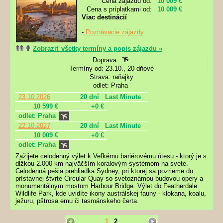
Cena zájazdu od:
10 009 €
Cena s príplatkami od:
10 009 €
Viac destinácií
-
Poznávacie zájazdy
Zobraziť všetky termíny a popis zájazdu »
Doprava:
Termíny od: 23.10., 20 dňové
Strava: raňajky
odlet: Praha
23.10.2026
20 dní
Last Minute
10 599 €
+0 €
odlet: Praha
22.10.2027
20 dní
Last Minute
10 009 €
+0 €
odlet: Praha
Zažijete celodenný výlet k Veľkému bariérovému útesu - ktorý je s
dĺžkou 2.000 km najväčším koralovým systémom na svete.
Celodenná pešia prehliadka Sydney, pri ktorej sa pozrieme do
prístavnej štvrte Circular Quay so svetoznámou budovou opery a
monumentálnym mostom Harbour Bridge. Výlet do Featherdale
Wildlife Park, kde uvidíte ikony austrálskej fauny - klokana, koalu,
ježuru, pštrosa emu či tasmánskeho čerta.
1
2