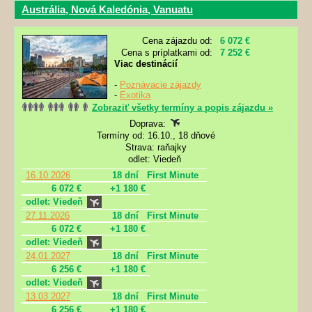
Austrália, Nová Kaledónia, Vanuatu
Cena zájazdu od:
6 072 €
Cena s príplatkami od:
7 252 €
Viac destinácií
-
Poznávacie zájazdy
-
Exotika
Zobraziť všetky termíny a popis zájazdu »
Doprava:
Termíny od: 16.10., 18 dňové
Strava: raňajky
odlet: Viedeň
16.10.2026
18 dní
First Minute
6 072 €
+1 180 €
odlet: Viedeň
27.11.2026
18 dní
First Minute
6 072 €
+1 180 €
odlet: Viedeň
24.01.2027
18 dní
First Minute
6 256 €
+1 180 €
odlet: Viedeň
13.03.2027
18 dní
First Minute
6 256 €
+1 180 €