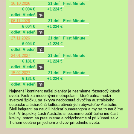
16.10.2026
21 dní
First Minute
6 004 €
+1 224 €
odlet: Viedeň
06.11.2026
21 dní
First Minute
6 004 €
+1 224 €
odlet: Viedeň
27.11.2026
21 dní
First Minute
6 004 €
+1 224 €
odlet: Viedeň
24.01.2027
21 dní
First Minute
6 181 €
+1 224 €
odlet: Viedeň
15.02.2027
21 dní
First Minute
6 181 €
+1 224 €
odlet: Viedeň
Najmenší kontinent našej planéty je nesmierne rôznorodý kúsok
sveta. Krok za modernými metropolami, ktoré patria medzi
svetovú špičku, sa skrýva nedotknutá divočina austrálskeho
outbacku a tisícročná kultúra pôvodných obyvateľov Austrálie.
Bieli imigranti sa naučili hádzať bumerangom a my sa to naučíme
tiež. V tropickej časti Austrálie si pozrieme opäť úplne inú časť
krajiny, potom sa presunieme a oddýchneme si pri kúpaní sa v
Tichom oceáne pri jednom z divov prírodného sveta.