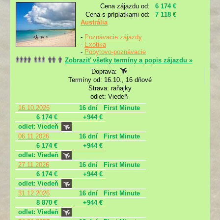
Cena zájazdu od:
6 174 €
Cena s príplatkami od:
7 118 €
Austrália
-
Poznávacie zájazdy
-
Exotika
-
Pobytovo-poznávacie
Zobraziť všetky termíny a popis zájazdu »
Doprava:
Termíny od: 16.10., 16 dňové
Strava: raňajky
odlet: Viedeň
16.10.2026
16 dní
First Minute
6 174 €
+944 €
odlet: Viedeň
06.11.2026
16 dní
First Minute
6 174 €
+944 €
odlet: Viedeň
27.11.2026
16 dní
First Minute
6 174 €
+944 €
odlet: Viedeň
31.12.2026
16 dní
First Minute
8 870 €
+944 €
odlet: Viedeň