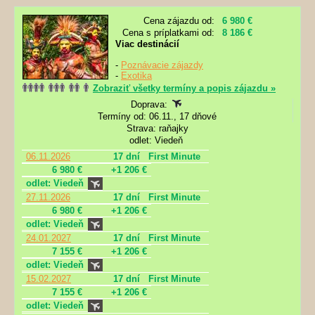
Cena zájazdu od:
6 980 €
Cena s príplatkami od:
8 186 €
Viac destinácií
-
Poznávacie zájazdy
-
Exotika
Zobraziť všetky termíny a popis zájazdu »
Doprava:
Termíny od: 06.11., 17 dňové
Strava: raňajky
odlet: Viedeň
06.11.2026
17 dní
First Minute
6 980 €
+1 206 €
odlet: Viedeň
27.11.2026
17 dní
First Minute
6 980 €
+1 206 €
odlet: Viedeň
24.01.2027
17 dní
First Minute
7 155 €
+1 206 €
odlet: Viedeň
15.02.2027
17 dní
First Minute
7 155 €
+1 206 €
odlet: Viedeň