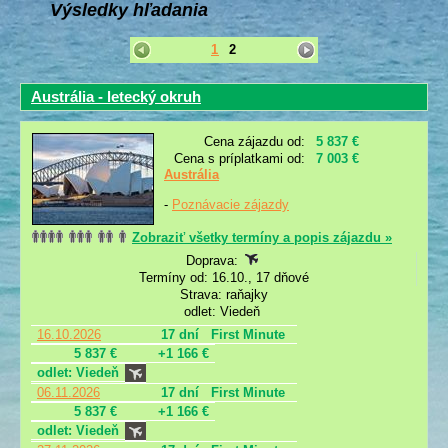
Výsledky hľadania
1
2
Austrália - letecký okruh
Cena zájazdu od:
5 837 €
Cena s príplatkami od:
7 003 €
Austrália
-
Poznávacie zájazdy
Zobraziť všetky termíny a popis zájazdu »
Doprava:
Termíny od: 16.10., 17 dňové
Strava: raňajky
odlet: Viedeň
16.10.2026
17 dní
First Minute
5 837 €
+1 166 €
odlet: Viedeň
06.11.2026
17 dní
First Minute
5 837 €
+1 166 €
odlet: Viedeň