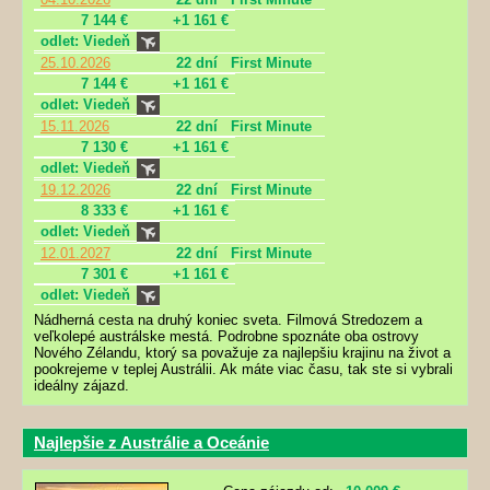
7 144 €
+1 161 €
odlet: Viedeň
25.10.2026
22 dní
First Minute
7 144 €
+1 161 €
odlet: Viedeň
15.11.2026
22 dní
First Minute
7 130 €
+1 161 €
odlet: Viedeň
19.12.2026
22 dní
First Minute
8 333 €
+1 161 €
odlet: Viedeň
12.01.2027
22 dní
First Minute
7 301 €
+1 161 €
odlet: Viedeň
Nádherná cesta na druhý koniec sveta. Filmová Stredozem a
veľkolepé austrálske mestá. Podrobne spoznáte oba ostrovy
Nového Zélandu, ktorý sa považuje za najlepšiu krajinu na život a
pookrejeme v teplej Austrálii. Ak máte viac času, tak ste si vybrali
ideálny zájazd.
Najlepšie z Austrálie a Oceánie