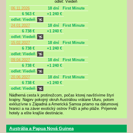
odlet: Viedeň
06.11.2026
18 dní
First Minute
6 563 €
+1 240 €
odlet: Viedeň
24.01.2027
18 dní
First Minute
6 738 €
+1 240 €
odlet: Viedeň
15.02.2027
18 dní
First Minute
6 738 €
+1 240 €
odlet: Viedeň
09.04.2027
18 dní
First Minute
6 738 €
+1 240 €
odlet: Viedeň
20.06.2027
18 dní
First Minute
6 738 €
+1 240 €
odlet: Viedeň
Nádherná cesta k protinožcom, počas ktorej navštívime štyri
krajiny. Najprv pokojný okruh Austráliou vrátane Uluru, potom
exkluzívne s Západná a Americká Samoa priamo na dátumovej
hranici a na záver exotický ostrov Fidži a jeho pláže. Príjemné
hotely a ešte krajšie destinácie.
Austrália a Papua Nová Guinea