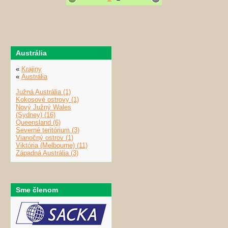
Austrália
«
Krajiny
«
Austrália
Južná Austrália (1)
Kokosové ostrovy (1)
Nový Južný Wales
(Sydney) (16)
Queensland (6)
Severné teritórium (3)
Vianočný ostrov (1)
Viktória (Melbourne) (11)
Západná Austrália (3)
Sme členom