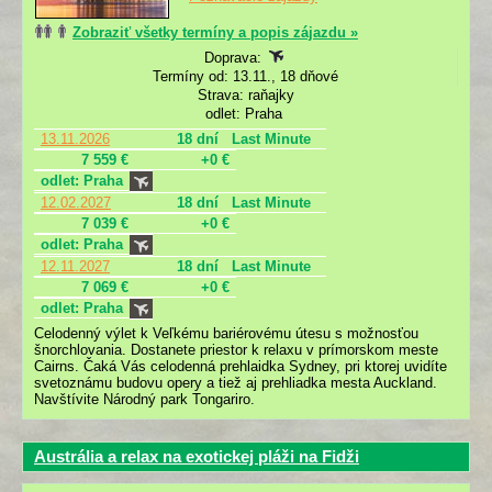
Zobraziť všetky termíny a popis zájazdu »
Doprava:
Termíny od: 13.11., 18 dňové
Strava: raňajky
odlet: Praha
13.11.2026
18 dní
Last Minute
7 559 €
+0 €
odlet: Praha
12.02.2027
18 dní
Last Minute
7 039 €
+0 €
odlet: Praha
12.11.2027
18 dní
Last Minute
7 069 €
+0 €
odlet: Praha
Celodenný výlet k Veľkému bariérovému útesu s možnosťou
šnorchlovania. Dostanete priestor k relaxu v prímorskom meste
Cairns. Čaká Vás celodenná prehlaidka Sydney, pri ktorej uvidíte
svetoznámu budovu opery a tiež aj prehliadka mesta Auckland.
Navštívite Národný park Tongariro.
Austrália a relax na exotickej pláži na Fidži