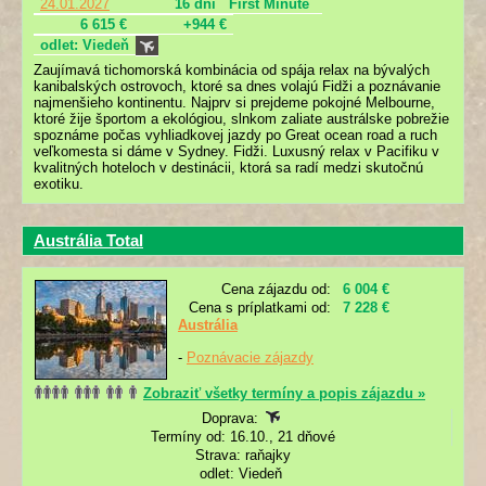
24.01.2027
16 dní
First Minute
6 615 €
+944 €
odlet: Viedeň
Zaujímavá tichomorská kombinácia od spája relax na bývalých
kanibalských ostrovoch, ktoré sa dnes volajú Fidži a poznávanie
najmenšieho kontinentu. Najprv si prejdeme pokojné Melbourne,
ktoré žije športom a ekológiou, slnkom zaliate austrálske pobrežie
spoznáme počas vyhliadkovej jazdy po Great ocean road a ruch
veľkomesta si dáme v Sydney. Fidži. Luxusný relax v Pacifiku v
kvalitných hoteloch v destinácii, ktorá sa radí medzi skutočnú
exotiku.
Austrália Total
Cena zájazdu od:
6 004 €
Cena s príplatkami od:
7 228 €
Austrália
-
Poznávacie zájazdy
Zobraziť všetky termíny a popis zájazdu »
Doprava:
Termíny od: 16.10., 21 dňové
Strava: raňajky
odlet: Viedeň