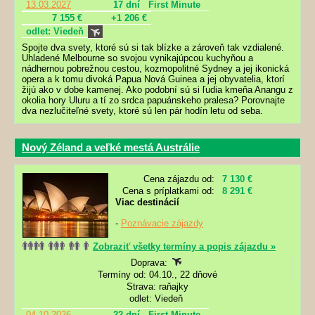
13.03.2027
17 dní
First Minute
7 155 €
+1 206 €
odlet: Viedeň
Spojte dva svety, ktoré sú si tak blízke a zároveň tak vzdialené.
Uhladené Melbourne so svojou vynikajúpcou kuchyňou a
nádhernou pobrežnou cestou, kozmopolitné Sydney a jej ikonická
opera a k tomu divoká Papua Nová Guinea a jej obyvatelia, ktorí
žijú ako v dobe kamenej. Ako podobní sú si ľudia kmeňa Anangu z
okolia hory Uluru a tí zo srdca papuánskeho pralesa? Porovnajte
dva nezlučiteľné svety, ktoré sú len pár hodín letu od seba.
Nový Zéland a veľké mestá Austrálie
Cena zájazdu od:
7 130 €
Cena s príplatkami od:
8 291 €
Viac destinácií
-
Poznávacie zájazdy
Zobraziť všetky termíny a popis zájazdu »
Doprava:
Termíny od: 04.10., 22 dňové
Strava: raňajky
odlet: Viedeň
04.10.2026
22 dní
First Minute