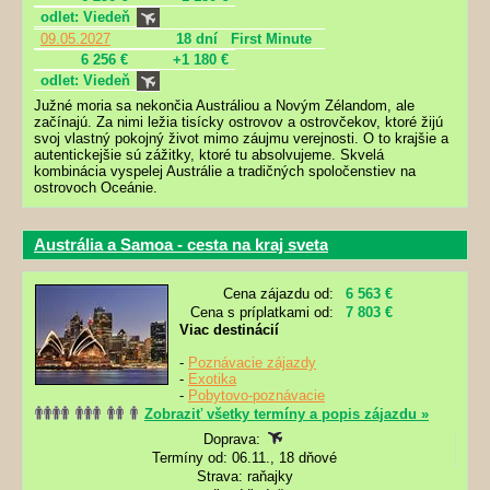
odlet: Viedeň
09.05.2027
18 dní
First Minute
6 256 €
+1 180 €
odlet: Viedeň
Južné moria sa nekončia Austráliou a Novým Zélandom, ale
začínajú. Za nimi ležia tisícky ostrovov a ostrovčekov, ktoré žijú
svoj vlastný pokojný život mimo záujmu verejnosti. O to krajšie a
autentickejšie sú zážitky, ktoré tu absolvujeme. Skvelá
kombinácia vyspelej Austrálie a tradičných spoločenstiev na
ostrovoch Oceánie.
Austrália a Samoa - cesta na kraj sveta
Cena zájazdu od:
6 563 €
Cena s príplatkami od:
7 803 €
Viac destinácií
-
Poznávacie zájazdy
-
Exotika
-
Pobytovo-poznávacie
Zobraziť všetky termíny a popis zájazdu »
Doprava:
Termíny od: 06.11., 18 dňové
Strava: raňajky