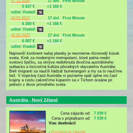
27.11.2026
17 dní
First Minute
5 837 €
+1 166 €
odlet: Viedeň
24.01.2027
17 dní
First Minute
6 260 €
+1 166 €
odlet: Viedeň
15.02.2027
17 dní
First Minute
6 007 €
+1 166 €
odlet: Viedeň
Najmenší kontinent našej planéty je nesmierne rôznorodý kúsok
sveta. Krok za modernými metropolami, ktoré patria medzi
svetovú špičku, sa skrýva nedotknutá divočina austrálskeho
outbacku a tisícročná kultúra pôvodných obyvateľov Austrálie.
Bieli imigranti sa naučili hádzať bumerangom a my sa to naučíme
tiež. V tropickej časti Austrálie si pozrieme opäť úplne inú časť
krajiny a cestu zakončíme kúpaním sa v Tichom oceáne pri
jednom z divov prírodného sveta.
Austrália - Nový Zéland
Cena zájazdu od:
7 039 €
Cena s príplatkami od:
7 039 €
Viac destinácií
-
Poznávacie zájazdy