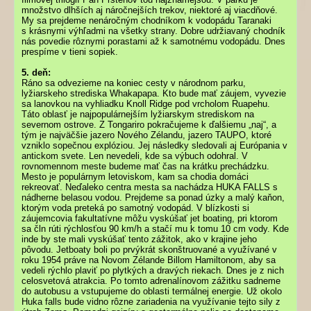
množstvo dlhších aj náročnejších trekov, niektoré aj viacdňové.
My sa prejdeme nenáročným chodníkom k vodopádu Taranaki
s krásnymi výhľadmi na všetky strany. Dobre udržiavaný chodník
nás povedie rôznymi porastami až k samotnému vodopádu. Dnes
prespíme v tieni sopiek.
5. deň:
Ráno sa odvezieme na koniec cesty v národnom parku,
lyžiarskeho strediska Whakapapa. Kto bude mať záujem, vyvezie
sa lanovkou na vyhliadku Knoll Ridge pod vrcholom Ruapehu.
Táto oblasť je najpopulárnejším lyžiarskym strediskom na
severnom ostrove. Z Tongariro pokračujeme k ďalšiemu „naj“, a
tým je najväčšie jazero Nového Zélandu, jazero TAUPO, ktoré
vzniklo sopečnou explóziou. Jej následky sledovali aj Európania v
antickom svete. Len nevedeli, kde sa výbuch odohral. V
rovnomennom meste budeme mať čas na krátku prechádzku.
Mesto je populárnym letoviskom, kam sa chodia domáci
rekreovať. Neďaleko centra mesta sa nachádza HUKA FALLS s
nádherne belasou vodou. Prejdeme sa ponad úzky a malý kaňon,
ktorým voda preteká po samotný vodopád. V blízkosti si
záujemcovia fakultatívne môžu vyskúšať jet boating, pri ktorom
sa čln rúti rýchlosťou 90 km/h a stačí mu k tomu 10 cm vody. Kde
inde by ste mali vyskúšať tento zážitok, ako v krajine jeho
pôvodu. Jetboaty boli po prvýkrát skonštruované a využívané v
roku 1954 práve na Novom Zélande Billom Hamiltonom, aby sa
vedeli rýchlo plaviť po plytkých a dravých riekach. Dnes je z nich
celosvetová atrakcia. Po tomto adrenalínovom zážitku sadneme
do autobusu a vstupujeme do oblasti termálnej energie. Už okolo
Huka falls bude vidno rôzne zariadenia na využívanie tejto sily z