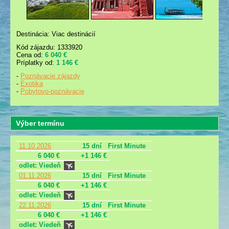
Destinácia: Viac destinácií
Kód zájazdu: 1333920
Cena od:
6 040 €
Príplatky od:
1 146 €
-
Poznávacie zájazdy
-
Exotika
-
Pobytovo-poznávacie
Výber termínu
11.10.2026
15 dní
First Minute
6 040 €
+1 146 €
odlet: Viedeň
01.11.2026
15 dní
First Minute
6 040 €
+1 146 €
odlet: Viedeň
22.11.2026
15 dní
First Minute
6 040 €
+1 146 €
odlet: Viedeň