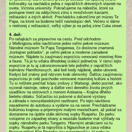
križovatky sa nachádza jedna z najväčších drevených stavieb na
svete, Victoria university. Pokračujeme na nábrežie, ktoré sa
postupne mení na oddychovú zónu s množstvom kaviarní,
reštaurácií a iných aktivít. Prechádzku zakončíme pri múzeu Te
Papa, na ktoré sa budeme tešiť nasledujúci deň. Večeru si dáme
v niektorej z reštaurácií, veľký výber je na pešej zóne Cuba street.
4. deň:
Po raňajkách sa pripravíme na cestu. Pred odchodom
z Wellingtonu ešte navštívime jedno veľmi pekné múzeum.
Národné múzeum Te Papa Tongarewa, čo doslovne znamená
„kontajner pokladov“, je veľmi pekne a moderne zariadené
múzeum. Nájdete tu zaujímavú expozíciu venovanú miestnej flóre
a faune. Tá je tu vďaka dlhodobej izolácií jedinečná. V rámci tejto
expozície je tu aj zakonzervované telo jedného z najväčších
kalmárov Hamiltonovych, aké boli kedy nájdené, alebo ulovené.
Kedysi bol známy pod názvom krak obrovský. Ďalšou zaujímavou
expozíciou je celé poschodie venované maorskej kultúre a histórii.
Tu si môžete prečítať kópiu zmluvy z Waitangi, alebo pozrieť, ako
vyzerali nástroje, odevy a ďalšie veci denného života prvých
usadlíkov na ostrovoch s menom Aotearoa – Krajina dlhého
bieleho oblaku. Súčasťou sú putovné a dočasné výstavy
a záhrada s novozélandskými rastlinami. Po tejto návšteve
nasadneme do autobusu a vydáme sa na sever. Prechádzame
kultúrnou krajinou a príjemnými malými mestečkami, až pokiaľ sa
dostaneme na úpätie stále aktívnej sopky Ruapehu. Do parku
vstúpime zo západnej strany a neustále budeme mať výhľady na
sopky národného parku Tongariro. Hlavnými atrakciami sú tu
sopky. Ruapehu je tá najvyššia a Ngauruhoe je zasa vďaka
filmovej trilógií Pán Prsteňov tou najznámejšou. V parku je