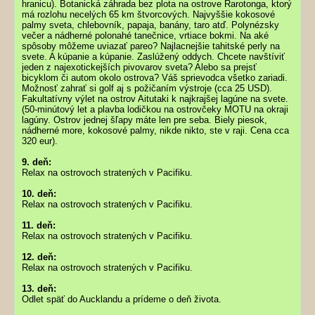
hranicu). Botanická záhrada bez plota na ostrove Rarotonga, ktorý
má rozlohu necelých 65 km štvorcových. Najvyššie kokosové
palmy sveta, chlebovník, papaja, banány, taro atď. Polynézsky
večer a nádherné polonahé tanečnice, vrtiace bokmi. Na aké
spôsoby môžeme uviazať pareo? Najlacnejšie tahitské perly na
svete. A kúpanie a kúpanie. Zaslúžený oddych. Chcete navštíviť
jeden z najexotickejších pivovarov sveta? Alebo sa prejsť
bicyklom či autom okolo ostrova? Váš sprievodca všetko zariadi.
Možnosť zahrať si golf aj s požičaním výstroje (cca 25 USD).
Fakultatívny výlet na ostrov Aitutaki k najkrajšej lagúne na svete.
(50-minútový let a plavba lodičkou na ostrovčeky MOTU na okraji
lagúny. Ostrov jednej šľapy máte len pre seba. Biely piesok,
nádherné more, kokosové palmy, nikde nikto, ste v raji. Cena cca
320 eur).
9. deň:
Relax na ostrovoch stratených v Pacifiku.
10. deň:
Relax na ostrovoch stratených v Pacifiku.
11. deň:
Relax na ostrovoch stratených v Pacifiku.
12. deň:
Relax na ostrovoch stratených v Pacifiku.
13. deň:
Odlet späť do Aucklandu a prídeme o deň života.