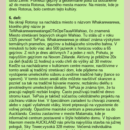
útrob Zeme. Pomedzi gejzíry a geotermálne polia sa dostaneme
až do mesta Rotorua, hlavného mesta maorov. Na mieste, kde je
dnes Rotorua, bolo centrum tejto kultúry.
6. deň:
Na okraji Rotoruy sa nachádza miesto s názvom Whakarewarewa,
ktorého plný názov je
TeWhakarewarewatangaOTeOpeTauaAWahiao, čo znamená
Miesto stretávaní bojových skupín Wahiao. Tu stála už v roku
1325 pevnosť TePuia. Whakarewarewa je oblasť známa výskytom
termálnych prameňov, gejzírov a bublajúceho sírového bahna. V
minulosti tu bolo viac ako 500 jazierok s horúcou vodou a 65
gejzírov. Z nich je dnes aktívnych 7 a jeden z nich, Pohutu, je
najvyšším gejzírom na Novom Zélande. Aktívny je približne 20x
za deň (každú 11 hodinu) a vodu chrlí do výšky až 30 metrov.
Keďže sa nachádzame v kultúrnom centre maorov, navštívime v
tomto areáli aj tradičný stretávací dom, kde pôjdeme na
vystúpenie umeleckého súboru a uvidíme tradičné haky (tance so
spevmi). V tomto istom areáli ešte môžete navštíviť skanzen a
pozrieť sa tak na tradičné bývanie maorov, rezbársku dielňu s
prvotriednymi umeleckými dielami. TePuia je známa tým, že tu
pracujú najlepší rezbári krajiny. Často používajú tradičné drevo
stromu kauri. TePuia je taktiež súčasťou celoštátneho projektu na
záchranu vtákov kiwi. V špeciálnom zariadení tu chovajú zranené,
alebo v zajatí vyliahnuté vtáky, ktoré pripravujú na vypustenie do
voľnej prírody. Opustíme maorské centrum a presunieme sa do
Aucklandu. Cestou zastavíme v meste Matamata, kde je
informačné centrum postavené v štýle hobitieho domu. V bývalom
hlavnom meste AUCKLAND nás privíta najvyššia stavba na južnej
pologuli, Sky Tower,vysoká 328 metrov. Večerná individuálna