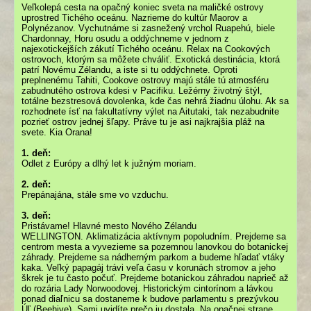
Veľkolepá cesta na opačný koniec sveta na maličké ostrovy
uprostred Tichého oceánu. Nazrieme do kultúr Maorov a
Polynézanov. Vychutnáme si zasnežený vrchol Ruapehú, biele
Chardonnay, Horu osudu a oddýchneme v jednom z
najexotickejších zákutí Tichého oceánu. Relax na Cookových
ostrovoch, ktorým sa môžete chváliť. Exotická destinácia, ktorá
patrí Novému Zélandu, a iste si tu oddýchnete. Oproti
preplnenému Tahiti, Cookove ostrovy majú stále tú atmosféru
zabudnutého ostrova kdesi v Pacifiku. Ležérny životný štýl,
totálne bezstresová dovolenka, kde čas nehrá žiadnu úlohu. Ak sa
rozhodnete ísť na fakultatívny výlet na Aitutaki, tak nezabudnite
pozrieť ostrov jednej šľapy. Práve tu je asi najkrajšia pláž na
svete. Kia Orana!
1. deň:
Odlet z Európy a dlhý let k južným moriam.
2. deň:
Prepánajána, stále sme vo vzduchu.
3. deň:
Pristávame! Hlavné mesto Nového Zélandu
WELLINGTON. Aklimatizácia aktívnym popoludním. Prejdeme sa
centrom mesta a vyvezieme sa pozemnou lanovkou do botanickej
záhrady. Prejdeme sa nádherným parkom a budeme hľadať vtáky
kaka. Veľký papagáj trávi veľa času v korunách stromov a jeho
škrek je tu často počuť. Prejdeme botanickou záhradou naprieč až
do rozária Lady Norwoodovej. Historickým cintorínom a lávkou
ponad diaľnicu sa dostaneme k budove parlamentu s prezývkou
Úľ (Beehive). Sami uvidíte prečo ju dostala. Na opačnej strane