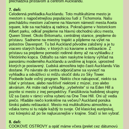
prechádzka prístavom a centrom Aucklandu.
7. deň:
Celodenná prehliadka Aucklandu. Toto multikultúrne mesto je
mestom s najpočetnejšou populáciou ľudí z Tichomoria. Našu
prechádzku mestom začneme na hlavnom námestí mesta Aoeta
square, kde sa nachádza aj radnica. Pokračujeme v historickom
Albert parku, odkiaľ prejdeme na hlavnú obchodnú ulicu mesta,
Queen Street. Okolo Britomartu, centrálnej stanice, prejdeme do
prístavu. Sadneme na miestny trajekt a pôjdeme na výlet na
polostrov Davenport. Tu bol Auckland pôvodne založený a je tu
viacero starých budov, v ktorých sú kaviarne a reštaurácie. Z
prístavu sa prejdeme pomedzi rodinné domy až na vyhliadku z
Viktóriinho kopca. Odtiaľto sa nám naskytne krásny výhľad na
panorámu moderného Aucklandu a uvidíme aj kopce, uprostred
ktorých je postavený. Ľudská atmosféra tejto časti Aucklandu Vás
dostane. Po návrate do centra odporúčame sa vyviezť na
vyhliadku a odvážlivci si môžu skočiť dolu zo Sky Tower.
Poobede bude voľný program. Niekto chce nakupovať, niekto sa
túlať v prístave, alebo navštíviť niektoré z múzeí, zoo alebo
akvárium. Ak máte radi vyhliadky, „vybehnite“ si na Eden Hill a
pozrite si mesto z inej perspektívy. Fanúšikovia hudobnej skupiny
U2 sa často v rámci voľna vyberú na One Tree Hill. Oni už vedia
prečo. Hľadáte niečo konkrétne na večeru? Auckland ponúka
širokú paletu reštaurácií. Mesto má multikultúrnu atmosféru a
vďaka tomu si tu nájde každý to svoje. Od klasickej európskej,
cez kórejskú až po tie najluxusnejšie v krajine. Stačí si len vybrať.
8. deň:
COOKOVE OSTROVY a opäť máme včera (prelet cez dátumovú