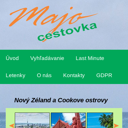
Úvod
Vyhľadávanie
Last Minute
Letenky
O nás
Kontakty
GDPR
Nový Zéland a Cookove ostrovy