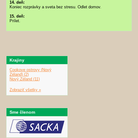
14. deň:
Koniec rozprávky a sveta bez stresu. Odlet domov.
15. deň:
Prílet.
Krajiny
Cookove ostrovy (Nový
Zéland) (2)
Nový Zéland (11)
Zobraziť všetky »
Sme členom