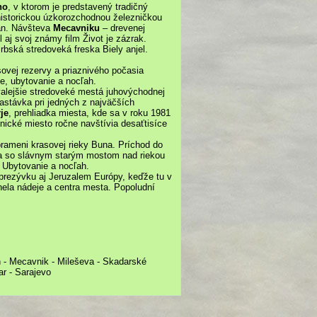
no
, v ktorom je predstavený tradičný
historickou úzkorozchodnou železničkou
gan. Návšteva
Mecavniku
– drevenej
l aj svoj známy film Život je zázrak.
bská stredoveká freska Biely anjel.
sovej rezervy a priaznivého počasia
e, ubytovanie a nocľah.
alejšie stredoveké mestá juhovýchodnej
zastávka pri jedných z najväčších
je
, prehliadka miesta, kde sa v roku 1981
nické miesto ročne navštívia desaťtisíce
rameni krasovej rieky Buna. Príchod do
 a so slávnym starým mostom nad riekou
 Ubytovanie a nocľah.
 prezývku aj Jeruzalem Európy, keďže tu v
nela nádeje a centra mesta. Popoludní
an - Mecavnik - Mileševa - Skadarské
ar - Sarajevo