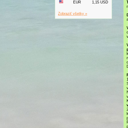
EUR
1,15 USD
Zobraziť všetky »