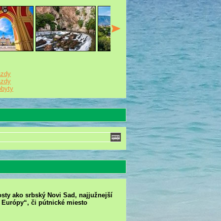
azdy
azdy
byty
ty ako srbský Novi Sad, najjužnejší
 Európy“, či pútnické miesto