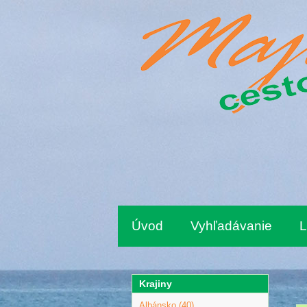
Úvod
Vyhľadávanie
L
Krajiny
Albánsko (40)