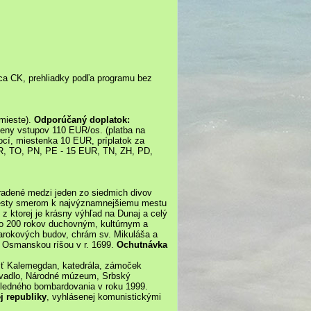
dca CK, prehliadky podľa programu bez
 mieste).
Odporúčaný doplatok:
eny vstupov 110 EUR/os. (platba na
cí, miestenka 10 EUR, príplatok za
UR, TO, PN, PE - 15 EUR, TN, ZH, PD,
radené medzi jeden zo siedmich divov
cesty smerom k najvýznamnejšiemu mestu
, z ktorej je krásny výhľad na Dunaj a celý
ako 200 rokov duchovným, kultúrnym a
arokových budov, chrám sv. Mikuláša a
 Osmanskou ríšou v r. 1699.
Ochutnávka
sť Kalemegdan, katedrála, zámoček
 divadlo, Národné múzeum, Srbský
sledného bombardovania v roku 1999.
j republiky
, vyhlásenej komunistickými