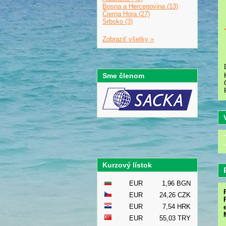
Bosna a Hercegovina (13)
Čierna Hora (27)
Srbsko (3)
Zobraziť všetky »
Sme členom
Kurzový lístok
EUR
1,96 BGN
EUR
24,26 CZK
EUR
7,54 HRK
EUR
55,03 TRY