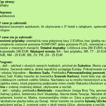
Typ stravy:
raňajky
Doprava:
autobusová
V cene je zahrnuté:
doprava luxusným autokarom, 6x ubytovanie v 3* hoteli s raňajkami, sprievo
vstupov.
V cene nie je zahrnuté:
povinné príplatky:
orientačná cena pobytovej taxy 2 EUR/os./noc (platba na
komplexné cestovné poistenie KOMFORT alebo poistenie PLUS, orientačné c
mieste v miestných menách).
Ostatné doplatky:
1-lôžková izba 280 EUR/6 no
dvojsedadlo 190 EUR.
Nástupné miesta:
BA – bez príplatku, NR, TT - 10 E
DUB, NM - 20 EUR, BB, ZV, PB, ZA - 25 EUR.
Program:
1. deň – odchod v skorých ranných hodinách, príchod do
Subotice
. Mesto za
Srbska. Secesná radnica, druhá najväčšia synagóga Európy. Pokračovanie 
v srbskej Vojvodine –
Novému Sadu
. Prehliadka
Petrovaradínskej pevnosti
Nový Sad. Krátky transfer do mestečka
Sremski Karlovci
, ktoré bolo viac 
vzdelávacím centrom celého Srbska. Nachádza sa tu mnoho historických a b
Kaplnka mieru, ktorá pripomína podpísanie mieru medzi Rakúsko-Uhorskom a
vína
v známej vinárskej oblasti, ubytovanie a nocľah.
2. deň – raňajky, prehliadka
Belehradu
- mauzóleum Josipa Broz Tita, pevno
kňažnej Ljubice, bohémska štvrť Skadarlija, hlavná trieda Terazije, Národné
parlament, kostol sv. Marka, monumentálny chrám sv. Sávy a pamiatky z po
Fakultatívne plavba loďou po Dunaji. Večer transfer na územie
bývalej Užicke
partizánmi počas 2. svetovej vojny v okolí mesta Užice, ubytovanie a nocľah.