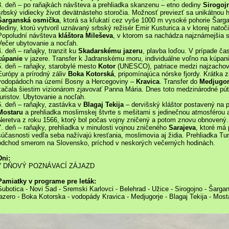
3. deň – po raňajkách návšteva a prehliadka skanzenu – etno dediny
Sirogoj
srbský vidiecky život devätnásteho storočia. Možnosť previezť sa unikátnou 
Šarganská osmička
, ktorá sa kľukatí cez vyše 1000 m vysoké pohorie Šar
dediny, ktorú vytvoril uznávaný srbský režisér Emir Kusturica a v ktorej natoči
Popoludní návšteva
kláštora Mileševa
, v ktorom sa nachádza najznámejšia sr
Večer ubytovanie a nocľah.
4. deň – raňajky, tranzit ku
Skadarskému jazeru
, plavba loďou. V prípade ča
kúpanie
v jazere. Transfer k Jadranskému moru, individuálne voľno na kúpani
5. deň – raňajky, starobylé mesto
Kotor
(UNESCO), patriace medzi najzachov
Európy a prírodný záliv
Boka Kotorská
, pripomínajúca nórske fjordy. Krátka 
vodopádoch na území Bosny a Hercegoviny –
Kravica
. Transfer do
Medjugor
začala šiestim vizionárom zjavovať Panna Mária. Dnes toto medzinárodné pút
turistov. Ubytovanie a nocľah.
6. deň – raňajky, zastávka v
Blagaj Tekija
– dervišský kláštor postavený na p
Mostaru
a prehliadka moslimskej štvrte s mešitami s jedinečnou atmosférou
Neretva z roku 1566, ktorý bol počas vojny zničený a potom znovu obnovený.
7. deň – raňajky, prehliadka v minulosti vojnou zničeného
Sarajeva
, ktoré má
súčasnosti vedľa seba nažívajú kresťania, moslimovia aj židia. Prehliadka Tu
odchod smerom na Slovensko, príchod v neskorých večerných hodinách.
Dni:
7 DŇOVÝ POZNÁVACÍ ZÁJAZD
Pamiatky v programe pre leták:
Subotica - Novi Sad - Sremski Karlovci - Belehrad - Užice - Sirogojno - Šarg
jazero - Boka Kotorska - vodopády Kravica - Medjugorje - Blagaj Tekija - Most