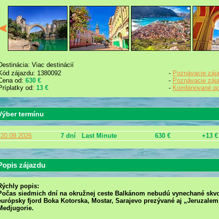
Destinácia: Viac destinácií
Kód zájazdu: 1380092
-
Poznávacie záj
Cena od:
630 €
-
Poznávacie záj
Príplatky od:
13 €
-
Kombinované po
Výber termínu
20.09.2026
7 dní
Last Minute
630 €
+13 €
Popis zájazdu
Rýchly popis:
Počas siedmich dní na okružnej ceste Balkánom nebudú vynechané skvos
európsky fjord Boka Kotorska, Mostar, Sarajevo prezývané aj „Jeruzalem
Medjugorie.